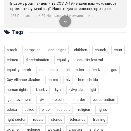
В цьому році, пандемія та COVІD-19 не дали нам можливості
провести вуличні акції. Наше відео-звернення про те, що
навіть коли ми у різних містах та не можемо зустрінеться, ми
423 Просмотров
•
37 Нравится
•
1 Комментариев
разом. Ми закликаємо всіх хто поділяє цінності рівності та
солідарності, приєднатися до нас. Регіональні підрозділи
ГАУ є в 16 областях України.
Tags
Разом наш голос лунає гучніше!
attack
campaign
campaigns
children
church
court
crimea
discrimination
equality
equality festival
equality march
eu
european integration
festival
gau
Gay Alliance Ukraine
hatred
hiv
homophobia
human rights
kharkiv
kyiv
kyivpride
lgbt
00:58
lgbt movement
lviv
molodist
murder
obscurantism
Зупинимо насильство проти ЛГБТ в Україні! Stop violence against LGBT in Ukraine!
odesa
police
pride
radicals
religion
rights
6/30/2017
Емоційний та вражаючий промо-ролік на конкурс PACT, який
right sector
russia
stories
tolerance
training
представляє програму "Гей-альянс Україна" з протидії
насильству проти ЛГБТ в Україні.
ukraine
violence
we exist
zhovten
zhytomyr
1.9K Просмотров
•
226 Нравится
•
5 Комментариев