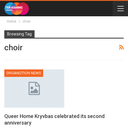
Home
choir
Browsing Tag
choir
ORGANIZTION NEWS
Queer Home Kryvbas celebrated its second
anniversary