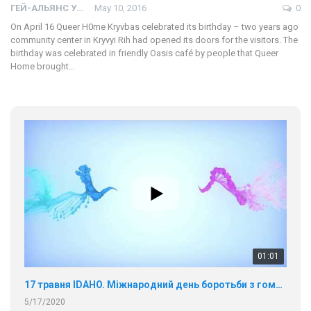
ГЕЙ-АЛЬЯНС УКРАИНА
May 10, 2016
0
On April 16 Queer H0me Kryvbas celebrated its birthday – two years ago
community center in Kryvyi Rih had opened its doors for the visitors. The
birthday was celebrated in friendly Oasis café by people that Queer
Home brought…
01:01
17 травня IDAHO. Міжнародний день боротьби з гомофобією трансфобією і біфобія.
5/17/2020