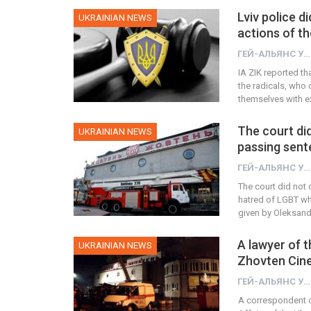
Lviv police d
UKRAINIAN NEWS
actions of th
ГЕЙ-АЛЬЯНС УКРАИНА
IA ZIK reported tha
the radicals, who 
themselves with e
The court di
UKRAINIAN NEWS
passing sen
ГЕЙ-АЛЬЯНС УКРАИНА
The court did not 
hatred of LGBT wh
given by Oleksandr
A lawyer of t
UKRAINIAN NEWS
Zhovten Cine
ГЕЙ-АЛЬЯНС УКРАИНА
A correspondent o