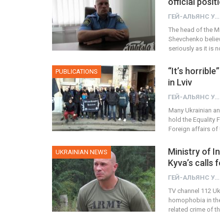
official posit
ГЕЙ-АЛЬЯНС УКРАИНА
The head of the M
Shevchenko believ
seriously as it is 
“It’s horribl
PUBLICATIONS
in Lviv
ГЕЙ-АЛЬЯНС УКРАИНА
Many Ukrainian and
hold the Equality F
Foreign affairs o
Ministry of I
UKRAINIAN NEWS
Kyva’s calls 
ГЕЙ-АЛЬЯНС УКРАИНА
TV channel 112 Ukr
homophobia in the 
related crime of th