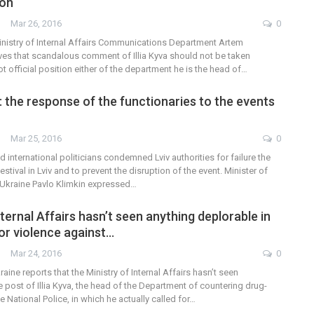
ion
Mar 26, 2016
0
inistry of Internal Affairs Communications Department Artem
es that scandalous comment of Illia Kyva should not be taken
not official position either of the department he is the head of…
e”: the response of the functionaries to the events
Mar 25, 2016
0
 international politicians condemned Lviv authorities for failure the
estival in Lviv and to prevent the disruption of the event. Minister of
f Ukraine Pavlo Klimkin expressed…
nternal Affairs hasn’t seen anything deplorable in
for violence against…
Mar 24, 2016
0
aine reports that the Ministry of Internal Affairs hasn’t seen
post of Illia Kyva, the head of the Department of countering drug-
e National Police, in which he actually called for…