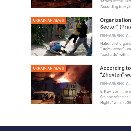
Affairs of the Uk
According to Mykha
Organization 
UKRAINIAN NEWS
Sector” (Pra
ГЕЙ-АЛЬЯНС УКРАИНА
Nationalist organiz
"Right Sector" - c
"bastards" with…
According to
UKRAINIAN NEWS
“Zhovten” wa
ГЕЙ-АЛЬЯНС УКРАИНА
In Kyiv late in th
fire one of the ha
Nights" within L