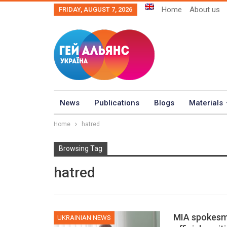
Home
About us
FRIDAY, AUGUST 7, 2026
News
Publications
Blogs
Materials
Home
hatred
Browsing Tag
hatred
MIA spokesm
UKRAINIAN NEWS