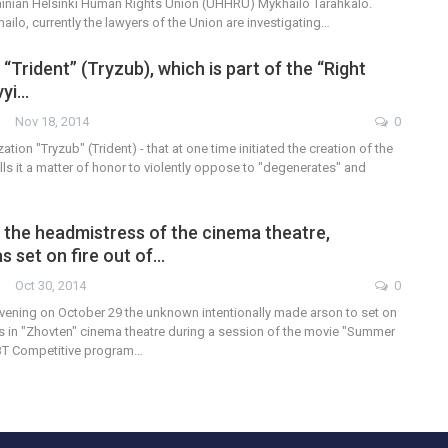
rainian Helsinki Human Rights Union (UHHRU) Mykhailo Tarahkalo.
ilo, currently the lawyers of the Union are investigating…
“Trident” (Tryzub), which is part of the “Right
vyi…
Nov 18, 2014
0
ation "Tryzub" (Trident) - that at one time initiated the creation of the
alls it a matter of honor to violently oppose to "degenerates" and
 the headmistress of the cinema theatre,
s set on fire out of…
Oct 30, 2014
0
e evening on October 29 the unknown intentionally made arson to set on
lls in "Zhovten" cinema theatre during a session of the movie "Summer
GBT Competitive program…