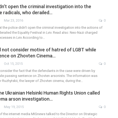
idn’t open the criminal investigation into the
e radicals, who derailed…
Mar 23, 2016
0
t the police didn’t open the criminal investigation into the actions of
derailed the Equality Festival in Lviv. Read also: Neo-Nazi charged
xcesses in Lviv According to…
d not consider motive of hatred of LGBT while
tence on Zhovten Cinema…
Oct 15, 2015
0
consider the fact that the defendants in the case were driven by
ile passing sentence on Zhovten arsonists. The information was
 Ruzhytskii, the lawyer of Zhovten cinema, during the…
he Ukrainian Helsinki Human Rights Union called
ma arson investigation…
May 19, 2015
0
f the internet media MIGnews talked to the Director on Strategic