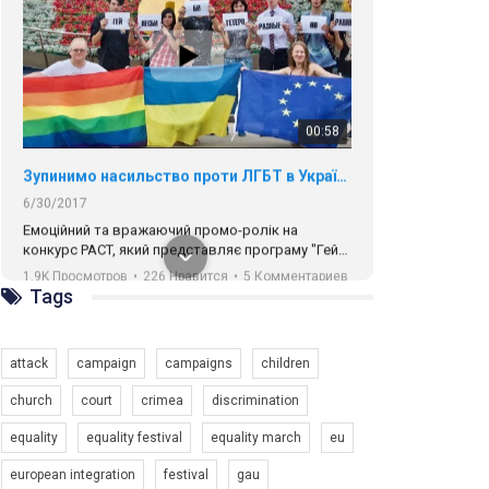
00:58
Зупинимо насильство проти ЛГБТ в Україні! Stop violence against LGBT in Ukraine!
6/30/2017
Емоційний та вражаючий промо-ролік на
конкурс PACT, який представляє програму "Гей-
альянс Україна" з протидії насильству проти
1.9K Просмотров
•
226 Нравится
•
5 Комментариев
ЛГБТ в Україні.
Ми просимо вашої підтримки, щоб реалізувати
Tags
нашу програму з боротьби з насильством проти
ЛГБТ в Україні.
attack
campaign
campaigns
children
Якщо ти хочеш підтримати нас - просто натисни
"лайк" під відео.
church
court
crimea
discrimination
Team of Gay Alliance Ukraine participates in a
equality
equality festival
equality march
eu
competition for the best video, representing
programme for the development of organization.
00:54
european integration
festival
gau
The competition is organized by inetrnational