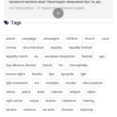
провести вуличні акції. Наше відео-звернення про те, що
навіть коли ми у різних містах та не можемо зустрінеться, ми
423 Просмотров
•
37 Нравится
•
1 Комментариев
разом. Ми закликаємо всіх хто поділяє цінності рівності та
солідарності, приєднатися до нас. Регіональні підрозділи
ГАУ є в 16 областях України.
Tags
Разом наш голос лунає гучніше!
attack
campaign
campaigns
children
church
court
crimea
discrimination
equality
equality festival
equality march
eu
european integration
festival
gau
Gay Alliance Ukraine
hatred
hiv
homophobia
human rights
kharkiv
kyiv
kyivpride
lgbt
00:58
lgbt movement
lviv
molodist
murder
obscurantism
Зупинимо насильство проти ЛГБТ в Україні! Stop violence against LGBT in Ukraine!
odesa
police
pride
radicals
religion
rights
6/30/2017
Емоційний та вражаючий промо-ролік на конкурс PACT, який
right sector
russia
stories
tolerance
training
представляє програму "Гей-альянс Україна" з протидії
насильству проти ЛГБТ в Україні.
ukraine
violence
we exist
zhovten
zhytomyr
1.9K Просмотров
•
226 Нравится
•
5 Комментариев