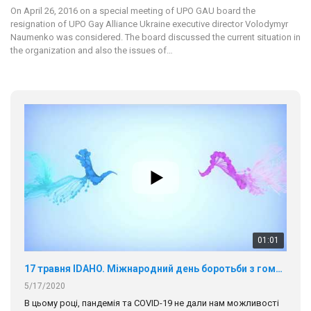
On April 26, 2016 on a special meeting of UPO GAU board the
resignation of UPO Gay Alliance Ukraine executive director Volodymyr
Naumenko was considered. The board discussed the current situation in
the organization and also the issues of…
01:01
17 травня IDAHO. Міжнародний день боротьби з гомофобією трансфобією і біфобія.
5/17/2020
В цьому році, пандемія та COVІD-19 не дали нам можливості