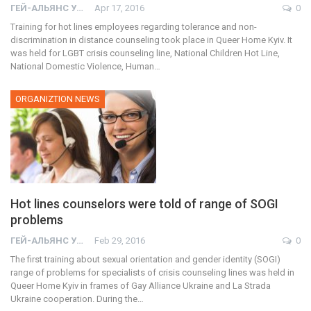
ГЕЙ-АЛЬЯНС УКРАИНА
Apr 17, 2016
0
Training for hot lines employees regarding tolerance and non-
discrimination in distance counseling took place in Queer Home Kyiv. It
was held for LGBT crisis counseling line, National Children Hot Line,
National Domestic Violence, Human…
ORGANIZTION NEWS
Hot lines counselors were told of range of SOGI
problems
ГЕЙ-АЛЬЯНС УКРАИНА
Feb 29, 2016
0
The first training about sexual orientation and gender identity (SOGI)
range of problems for specialists of crisis counseling lines was held in
Queer Home Kyiv in frames of Gay Alliance Ukraine and La Strada
Ukraine cooperation. During the…