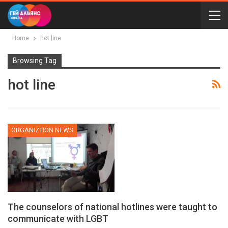
Home
hot line
Browsing Tag
hot line
ORGANIZTION NEWS
The counselors of national hotlines were taught to
communicate with LGBT