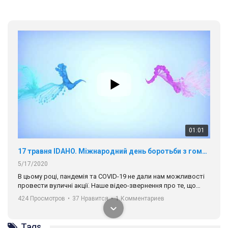
01:01
17 травня IDAHO. Міжнародний день боротьби з гомофобією трансфобією і біфобія.
5/17/2020
В цьому році, пандемія та COVІD-19 не дали нам можливості
провести вуличні акції. Наше відео-звернення про те, що
навіть коли ми у різних містах та не можемо зустрінеться, ми
424 Просмотров
•
37 Нравится
•
1 Комментариев
разом. Ми закликаємо всіх хто поділяє цінності рівності та
солідарності, приєднатися до нас. Регіональні підрозділи
ГАУ є в 16 областях України.
Tags