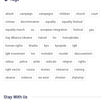
Разом наш голос лунає гучніше!
attack
campaign
campaigns
children
church
court
crimea
discrimination
equality
equality festival
equality march
eu
european integration
festival
gau
Gay Alliance Ukraine
hatred
hiv
homophobia
human rights
kharkiv
kyiv
kyivpride
lgbt
00:58
lgbt movement
lviv
molodist
murder
obscurantism
Зупинимо насильство проти ЛГБТ в Україні! Stop violence against LGBT in Ukraine!
odesa
police
pride
radicals
religion
rights
6/30/2017
Емоційний та вражаючий промо-ролік на конкурс PACT, який
right sector
russia
stories
tolerance
training
представляє програму "Гей-альянс Україна" з протидії
насильству проти ЛГБТ в Україні.
ukraine
violence
we exist
zhovten
zhytomyr
1.9K Просмотров
•
226 Нравится
•
5 Комментариев
Ми просимо вашої підтримки, щоб реалізувати нашу
програму з боротьби з насильством проти ЛГБТ в Україні.
Stay With Us
Якщо ти хочеш підтримати нас - просто натисни "лайк" під
відео.