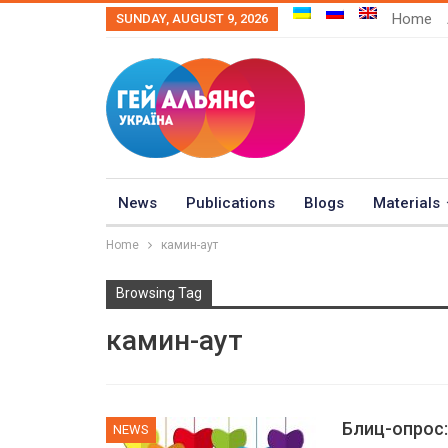
Home
SUNDAY, AUGUST 9, 2026
News
Publications
Blogs
Materials
Home
камин-аут
Browsing Tag
камин-аут
Блиц-опрос
NEWS