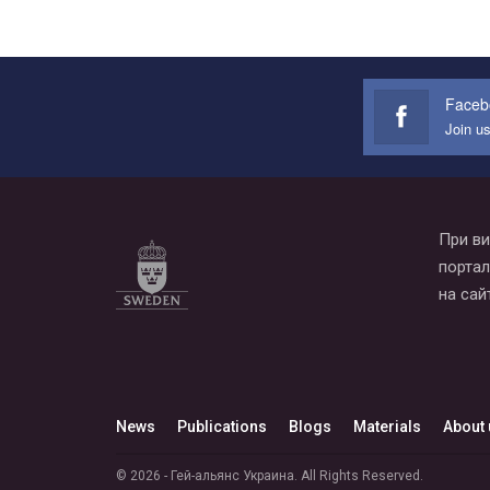
Faceb
Join u
При ви
портал
на сай
News
Publications
Blogs
Materials
About 
© 2026 - Гей-альянс Украина. All Rights Reserved.