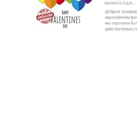
МИКИТА ПАЛІЙ
Добрые традици
европейским фес
мы спросили бол
действительно л