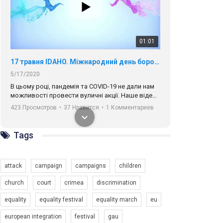
01:01
17 травня IDAHO. Міжнародний день боротьби з гомофобією трансфобією і біфобія.
5/17/2020
В цьому році, пандемія та COVІD-19 не дали нам
можливості провести вуличні акції. Наше відео-
звернення про те, що навіть коли ми у різних
423 Просмотров
•
37 Нравится
•
1 Комментариев
містах та не можемо зустрінеться, ми разом. Ми
закликаємо всіх хто поділяє цінності рівності та
солідарності, приєднатися до нас. Регіональні
Tags
підрозділи ГАУ є в 16 областях України.
Разом наш голос лунає гучніше!
attack
campaign
campaigns
children
church
court
crimea
discrimination
equality
equality festival
equality march
eu
00:58
european integration
festival
gau