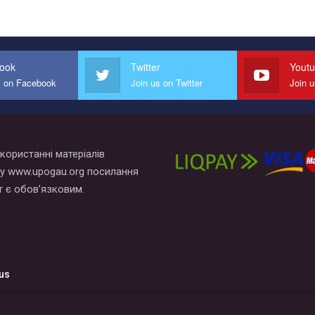
ook
Twitter
Yout
s on Facebook
Join us on Twitter
Join 
користанні матеріалів
у www.upogau.org посилання
т є обов’язковим.
us