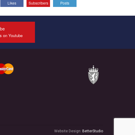
Likes
Subscribers
Posts
All you have to do is to press "Like" below the
video.
Эмоционально сильный ролик от команды "Гей-
альянс Украина", который принимает участие в
ube
конкурсе международной организации PACT на
us on Youtube
лучший ролик, представляющий программу
развития организации.
Мы просим вас поддержать нас и помочь нам
реализовать наш план по борьбе с насилием и
дискриминацией на почве СОГИ в Украине.
Все, что вам нужно сделать - это зайти на наш
канал YouTube по этой ссылке и поставить лайк
под видео.
Website Design:
BetterStudio