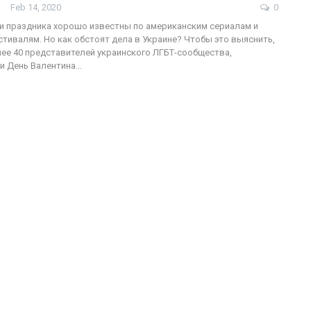
Feb 14, 2020
0
и праздника хорошо известны по американским сериалам и
тивалям. Но как обстоят дела в Украине? Чтобы это выяснить,
ее 40 представителей украинского ЛГБТ-сообщества,
и День Валентина…