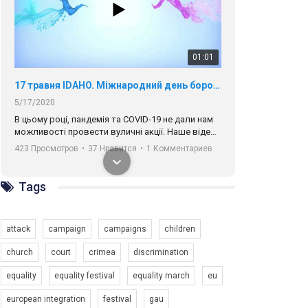
01:01
17 травня IDAHO. Міжнародний день боротьби з гомофобією трансфобією і біфобія.
5/17/2020
В цьому році, пандемія та COVІD-19 не дали нам
можливості провести вуличні акції. Наше відео-
звернення про те, що навіть коли ми у різних
423 Просмотров
•
37 Нравится
•
1 Комментариев
містах та не можемо зустрінеться, ми разом. Ми
закликаємо всіх хто поділяє цінності рівності та
солідарності, приєднатися до нас. Регіональні
Tags
підрозділи ГАУ є в 16 областях України.
Разом наш голос лунає гучніше!
attack
campaign
campaigns
children
church
court
crimea
discrimination
equality
equality festival
equality march
eu
00:58
european integration
festival
gau