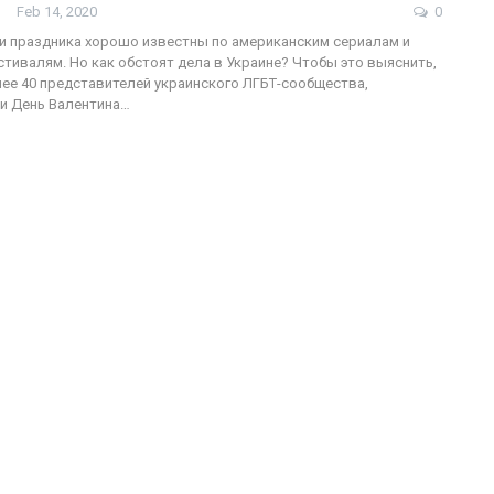
Feb 14, 2020
0
и праздника хорошо известны по американским сериалам и
тивалям. Но как обстоят дела в Украине? Чтобы это выяснить,
ее 40 представителей украинского ЛГБТ-сообщества,
и День Валентина…