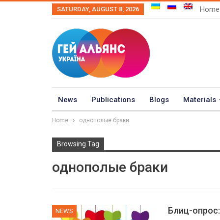
Home
SATURDAY, AUGUST 8, 2026
News
Publications
Blogs
Materials
Home
однополые браки
Browsing Tag
однополые браки
Блиц-опрос
NEWS