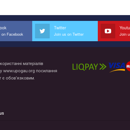
ook
Twitter
Yout
s on Facebook
Join us on Twitter
Join 
користанні матеріалів
у www.upogau.org посилання
т є обов’язковим.
us