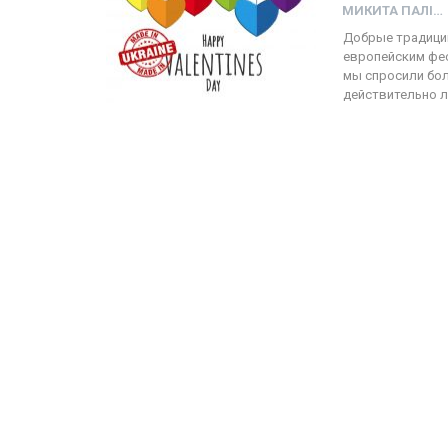
МИКИТА ПАЛІЙ
Добрые традици
европейским фес
мы спросили бол
действительно л