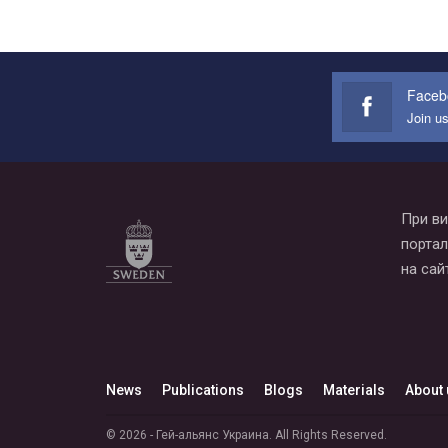
Faceb
Join u
При ви
портал
на сай
News
Publications
Blogs
Materials
About 
© 2026 - Гей-альянс Украина. All Rights Reserved.