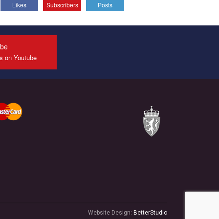
Likes
Subscribers
Posts
All you have to do is to press "Like" below the
video.
Эмоционально сильный ролик от команды "Гей-
альянс Украина", который принимает участие в
ube
конкурсе международной организации PACT на
us on Youtube
лучший ролик, представляющий программу
развития организации.
Мы просим вас поддержать нас и помочь нам
реализовать наш план по борьбе с насилием и
дискриминацией на почве СОГИ в Украине.
Все, что вам нужно сделать - это зайти на наш
канал YouTube по этой ссылке и поставить лайк
под видео.
Website Design:
BetterStudio