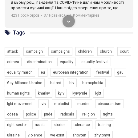
В цьому році, пандемія та COVІD-19 не дали нам можливості
провести вуличні акції. Наше відео-звернення про те, що
навіть коли ми у різних містах та не можемо зустрінеться, ми
423 Просмотров
•
37 Нравится
•
1 Комментариев
разом. Ми закликаємо всіх хто поділяє цінності рівності та
солідарності, приєднатися до нас. Регіональні підрозділи
ГАУ є в 16 областях України.
Tags
Разом наш голос лунає гучніше!
attack
campaign
campaigns
children
church
court
crimea
discrimination
equality
equality festival
equality march
eu
european integration
festival
gau
Gay Alliance Ukraine
hatred
hiv
homophobia
human rights
kharkiv
kyiv
kyivpride
lgbt
00:58
lgbt movement
lviv
molodist
murder
obscurantism
Зупинимо насильство проти ЛГБТ в Україні! Stop violence against LGBT in Ukraine!
odesa
police
pride
radicals
religion
rights
6/30/2017
Емоційний та вражаючий промо-ролік на конкурс PACT, який
right sector
russia
stories
tolerance
training
представляє програму "Гей-альянс Україна" з протидії
насильству проти ЛГБТ в Україні.
ukraine
violence
we exist
zhovten
zhytomyr
1.9K Просмотров
•
226 Нравится
•
5 Комментариев