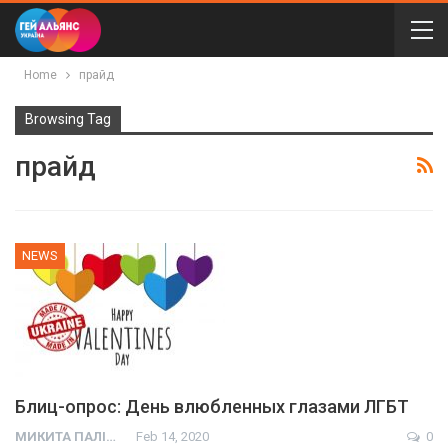
Home
прайд
Browsing Tag
прайд
NEWS
Блиц-опрос: День влюбленных глазами ЛГБТ
МИКИТА ПАЛІЙ
Feb 14, 2020
0