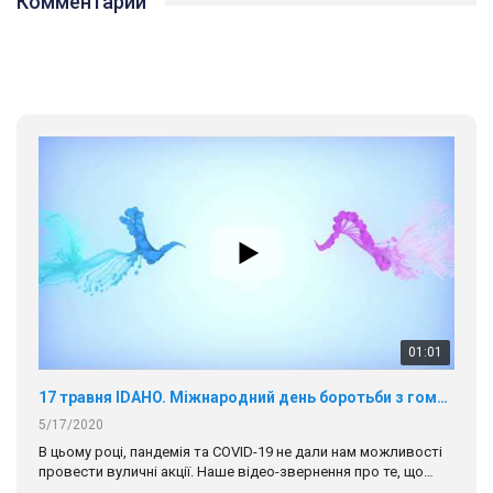
Комментарии
01:01
17 травня IDAHO. Міжнародний день боротьби з гомофобією трансфобією і біфобія.
5/17/2020
В цьому році, пандемія та COVІD-19 не дали нам можливості
провести вуличні акції. Наше відео-звернення про те, що
навіть коли ми у різних містах та не можемо зустрінеться, ми