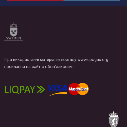
При використанні матеріалів порталу www.upogau.org
посилання на сайт є обов’язковим.