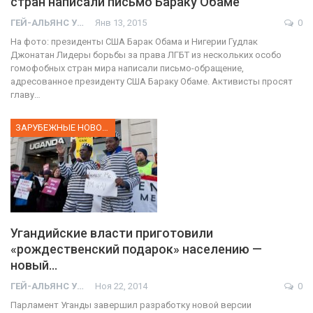
стран написали письмо Бараку Обаме
ГЕЙ-АЛЬЯНС УКРАИНА
Янв 13, 2015
0
На фото: президенты США Барак Обама и Нигерии Гудлак
Джонатан Лидеры борьбы за права ЛГБТ из нескольких особо
гомофобных стран мира написали письмо-обращение,
адресованное президенту США Бараку Обаме. Активисты просят
главу…
ЗАРУБЕЖНЫЕ НОВОСТИ
Угандийские власти приготовили
«рождественский подарок» населению —
новый…
ГЕЙ-АЛЬЯНС УКРАИНА
Ноя 22, 2014
0
Парламент Уганды завершил разработку новой версии