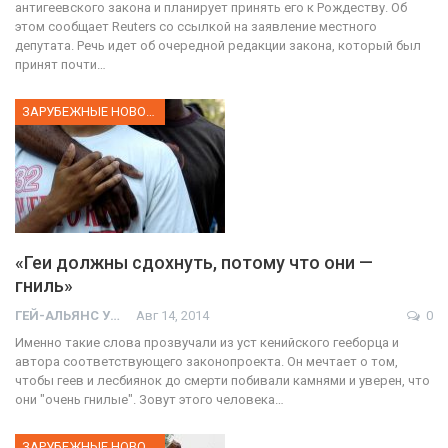
антигеевского закона и планирует принять его к Рождеству. Об
этом сообщает Reuters со ссылкой на заявление местного
депутата. Речь идет об очередной редакции закона, который был
принят почти…
ЗАРУБЕЖНЫЕ НОВОСТИ
«Геи должны сдохнуть, потому что они —
гниль»
ГЕЙ-АЛЬЯНС УКРАИНА
Авг 14, 2014
0
Именно такие слова прозвучали из уст кенийского гееборца и
автора соответствующего законопроекта. Он мечтает о том,
чтобы геев и лесбиянок до смерти побивали камнями и уверен, что
они "очень гнилые". Зовут этого человека…
ЗАРУБЕЖНЫЕ НОВОСТИ