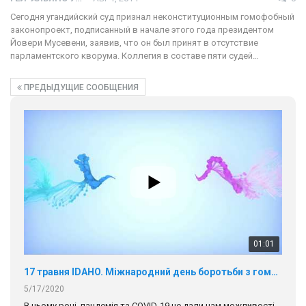
Сегодня угандийский суд признал неконституционным гомофобный
законопроект, подписанный в начале этого года президентом
Йовери Мусевени, заявив, что он был принят в отсутствие
парламентского кворума. Коллегия в составе пяти судей…
ПРЕДЫДУЩИЕ СООБЩЕНИЯ
01:01
17 травня IDAHO. Міжнародний день боротьби з гомофобією трансфобією і біфобія.
5/17/2020
В цьому році, пандемія та COVІD-19 не дали нам можливості