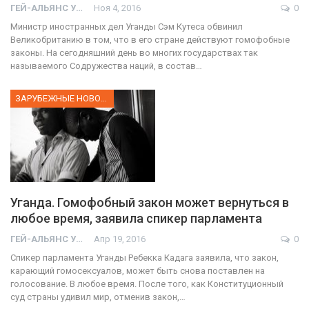
ГЕЙ-АЛЬЯНС УКРАИНА
Ноя 4, 2016
0
Министр иностранных дел Уганды Сэм Кутеса обвинил
Великобританию в том, что в его стране действуют гомофобные
законы. На сегодняшний день во многих государствах так
называемого Содружества наций, в состав…
ЗАРУБЕЖНЫЕ НОВОСТИ
Уганда. Гомофобный закон может вернуться в
любое время, заявила спикер парламента
ГЕЙ-АЛЬЯНС УКРАИНА
Апр 19, 2016
0
Спикер парламента Уганды Ребекка Кадага заявила, что закон,
карающий гомосексуалов, может быть снова поставлен на
голосование. В любое время. После того, как Конституционный
суд страны удивил мир, отменив закон,…