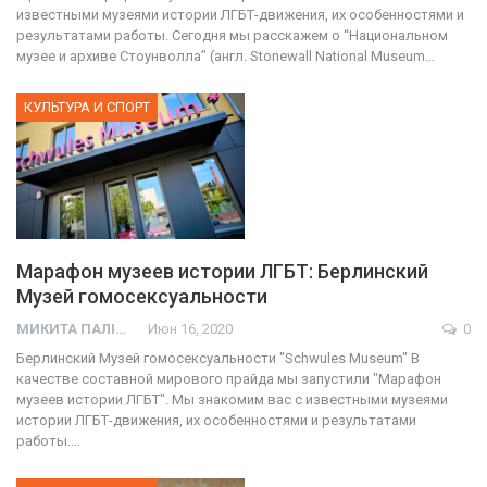
известными музеями истории ЛГБТ-движения, их особенностями и
результатами работы. Сегодня мы расскажем о “Национальном
музее и архиве Стоунволла” (англ. Stonewall National Museum…
КУЛЬТУРА И СПОРТ
Марафон музеев истории ЛГБТ: Берлинский
Музей гомосексуальности
МИКИТА ПАЛІЙ
Июн 16, 2020
0
Берлинский Музей гомосексуальности "Schwules Museum" В
качестве составной мирового прайда мы запустили "Марафон
музеев истории ЛГБТ". Мы знакомим вас с известными музеями
истории ЛГБТ-движения, их особенностями и результатами
работы.…