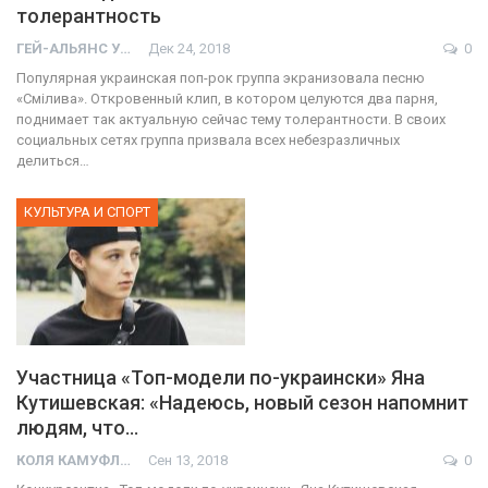
толерантность
ГЕЙ-АЛЬЯНС УКРАИНА
Дек 24, 2018
0
Популярная украинская поп-рок группа экранизовала песню
«Смiлива». Откровенный клип, в котором целуются два парня,
поднимает так актуальную сейчас тему толерантности. В своих
социальных сетях группа призвала всех небезразличных
делиться…
КУЛЬТУРА И СПОРТ
Участница «Топ-модели по-украински» Яна
Кутишевская: «Надеюсь, новый сезон напомнит
людям, что…
КОЛЯ КАМУФЛЯЖ
Сен 13, 2018
0