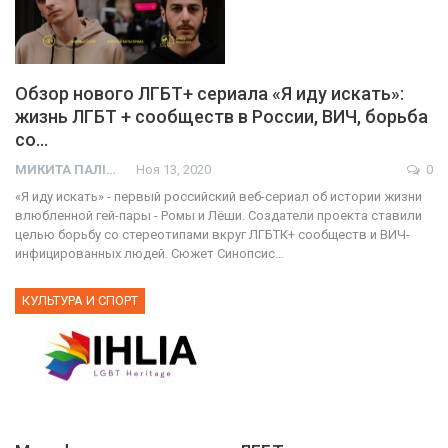
Обзор нового ЛГБТ+ сериала «Я иду искать»:
жизнь ЛГБТ + сообществ в России, ВИЧ, борьба
со…
МИКИТА ПАЛІЙ
Ноя 13, 2020
0
«Я иду искать» - первый российский веб-сериал об истории жизни
влюбленной гей-пары - Ромы и Лёши. Создатели проекта ставили
целью борьбу со стереотипами вкруг ЛГБТК+ сообществ и ВИЧ-
инфицированных людей. Сюжет Синопсис…
КУЛЬТУРА И СПОРТ