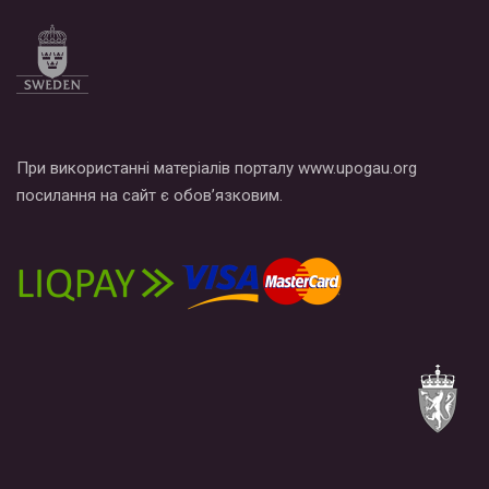
При використанні матеріалів порталу www.upogau.org
посилання на сайт є обов’язковим.