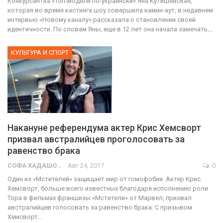
Конкурсантка «Топ-модели по-украински» Яна Кутишевская,
которая во время кастинга шоу совершила камин-аут, в недавнем
интервью «Новому каналу» рассказала о становлении своей
идентичности. По словам Яны, еще в 12 лет она начала замечать,…
КУЛЬТУРА И СПОРТ
Накануне референдума актер Крис Хемсворт
призвал австралийцев проголосовать за
равенство брака
СОФА ХАДАШОТ
Авг 24, 2017
0
Один из «Мстителей» защищает мир от гомофобии. Актер Крис
Хемсворт, больше всего известных благодаря исполнению роли
Тора в фильмах франшизы «Мстители» от Марвел, призвал
австралийцев голосовать за равенство брака. С призывом
Хемсворт…