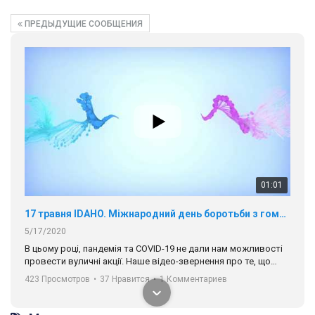
ПРЕДЫДУЩИЕ СООБЩЕНИЯ
01:01
17 травня IDAHO. Міжнародний день боротьби з гомофобією трансфобією і біфобія.
5/17/2020
В цьому році, пандемія та COVІD-19 не дали нам можливості
провести вуличні акції. Наше відео-звернення про те, що
навіть коли ми у різних містах та не можемо зустрінеться, ми
423 Просмотров
•
37 Нравится
•
1 Комментариев
разом. Ми закликаємо всіх хто поділяє цінності рівності та
солідарності, приєднатися до нас. Регіональні підрозділи
ГАУ є в 16 областях України.