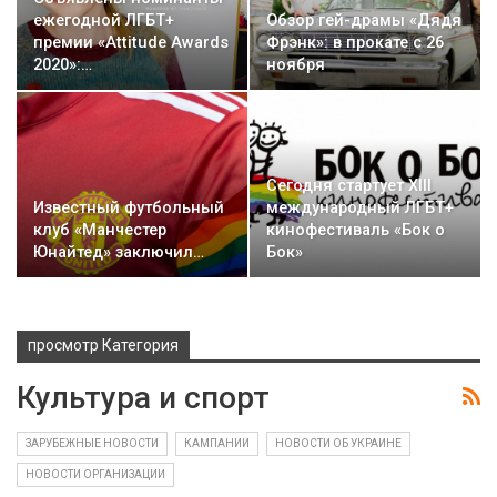
ежегодной ЛГБТ+
Обзор гей-драмы «Дядя
премии «Attitude Awards
Фрэнк»: в прокате с 26
2020»:…
ноября
Сегодня стартует XIII
Известный футбольный
международный ЛГБТ+
клуб «Манчестер
кинофестиваль «Бок о
Юнайтед» заключил…
Бок»
просмотр Категория
Культура и спорт
ЗАРУБЕЖНЫЕ НОВОСТИ
КАМПАНИИ
НОВОСТИ ОБ УКРАИНЕ
НОВОСТИ ОРГАНИЗАЦИИ