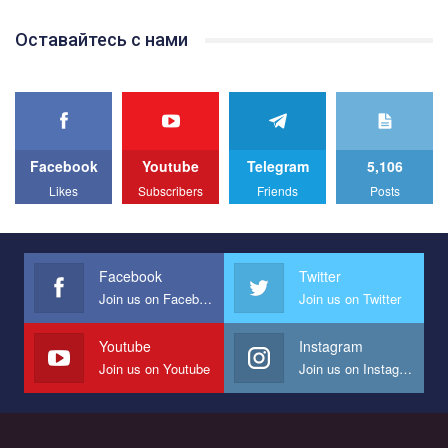
Team of Gay Alliance Ukraine participates in a competition for the
Оставайтесь с нами
best video, representing programme for the development of
organization. The competition is organized by inetrnational
organization PACT.
We appeal to your support and ask to help us implement our plan
to combat violence against LGBT people in Ukraine.
Facebook
Youtube
Telegram
5,106
All you have to do is to press "Like" below the video.
Likes
Subscribers
Friends
Posts
Эмоционально сильный ролик от команды "Гей-альянс
Украина", который принимает участие в конкурсе
международной организации PACT на лучший ролик,
представляющий программу развития организации.
Facebook
Twitter
Join us on Facebook
Join us on Twitter
Мы просим вас поддержать нас и помочь нам реализовать
наш план по борьбе с насилием и дискриминацией на почве
СОГИ в Украине.
Youtube
Instagram
Join us on Youtube
Join us on Instagram
Все, что вам нужно сделать - это зайти на наш канал YouTube
по этой ссылке и поставить лайк под видео.