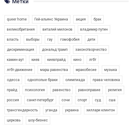
Метки
Разом наш голос лунає гучніше!
queer home
Гей-альянс Украина
акция
брак
великобритания
виталий милонов
владимир путин
власть
выборы
гау
гомофобия
дети
дискриминация
дональд трамп
законотворчество
камин-аут
киев
киевпрайд
кино
лгбт
00:58
лгбт-движение
марш равенства
мракобесие
музыка
Зупинимо насильство проти ЛГБТ в Україні! Stop violence against LGBT in Ukraine!
одесса
однополые браки
олимпиада
права человека
6/30/2017
Емоційний та вражаючий промо-ролік на конкурс PACT, який
прайд
психология
равенство
равноправие
религия
представляє програму "Гей-альянс Україна" з протидії
насильству проти ЛГБТ в Україні.
россия
санкт-петербург
сочи
спорт
суд
сша
1.9K Просмотров
•
226 Нравится
•
5 Комментариев
Ми просимо вашої підтримки, щоб реалізувати нашу
трансгендерность
уганда
украина
хиллари клинтон
програму з боротьби з насильством проти ЛГБТ в Україні.
церковь
шоу-бизнес
Якщо ти хочеш підтримати нас - просто натисни "лайк" під
відео.