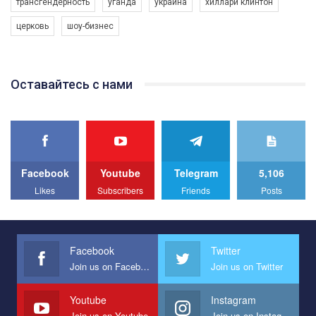
трансгендерность
уганда
украина
хиллари клинтон
програму з боротьби з насильством проти ЛГБТ в Україні.
церковь
шоу-бизнес
Якщо ти хочеш підтримати нас - просто натисни "лайк" під
відео.
Team of Gay Alliance Ukraine participates in a competition for the
Оставайтесь с нами
best video, representing programme for the development of
organization. The competition is organized by inetrnational
organization PACT.
We appeal to your support and ask to help us implement our plan
to combat violence against LGBT people in Ukraine.
Facebook
Youtube
Telegram
5,106
All you have to do is to press "Like" below the video.
Likes
Subscribers
Friends
Posts
Эмоционально сильный ролик от команды "Гей-альянс
Украина", который принимает участие в конкурсе
международной организации PACT на лучший ролик,
представляющий программу развития организации.
Facebook
Twitter
Join us on Facebook
Join us on Twitter
Мы просим вас поддержать нас и помочь нам реализовать
наш план по борьбе с насилием и дискриминацией на почве
СОГИ в Украине.
Youtube
Instagram
Join us on Youtube
Join us on Instagram