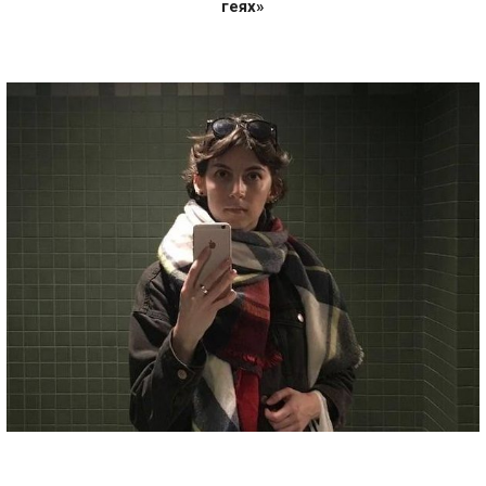
геях»