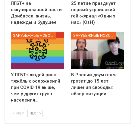
ЛГБТ+ на
25 летие празднует
оккупированной части
первый украинский
Донбасса: жизнь,
гей-журнал «Один з
надежды и будущее
нас» (ОзН)
ЗАРУБЕЖНЫЕ НОВОСТИ
ЗАРУБЕЖНЫЕ НОВОСТИ
У ЛГБТ+ людей риск
В России двум геям
тяжёлых осложнений
грозит до 15 лет
при COVID 19 выше,
лишения свободы:
чем у других групп
обзор ситуации
населения…
PREV
NEXT