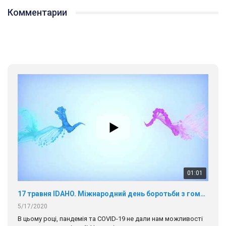
Комментарии
01:01
17 травня IDAHO. Міжнародний день боротьби з гомофобією трансфобією і біфобія.
5/17/2020
В цьому році, пандемія та COVІD-19 не дали нам можливості