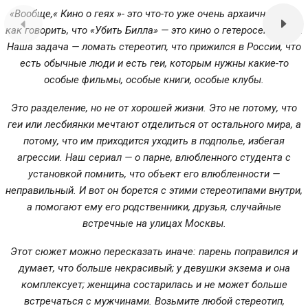
«Вообще,« Кино о геях »- это что-то уже очень архаичное. Это
как говорить, что «Убить Билла» — это кино о гетеросексуалах.
Наша задача — ломать стереотип, что прижился в России, что
есть обычные люди и есть геи, которым нужны какие-то
особые фильмы, особые книги, особые клубы.
Это разделение, но не от хорошей жизни. Это не потому, что
геи или лесбиянки мечтают отделиться от остального мира, а
потому, что им приходится уходить в подполье, избегая
агрессии. Наш сериал — о парне, влюбленного студента с
установкой помнить, что объект его влюбленности —
неправильный. И вот он борется с этими стереотипами внутри,
а помогают ему его родственники, друзья, случайные
встречные на улицах Москвы.
Этот сюжет можно пересказать иначе: парень поправился и
думает, что больше некрасивый; у девушки экзема и она
комплексует; женщина состарилась и не может больше
встречаться с мужчинами. Возьмите любой стереотип,