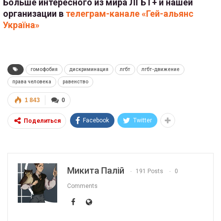
Больше интересного из мира ЛГБТ+ и нашей
организации в
телеграм-канале «Гей-альянс
Україна»
гомофобия
дискриминация
лгбт
лгбт-движение
права человека
равенство
1 843
0
Facebook
Twitter
Поделиться
Микита Палій
191 Posts
0
Comments