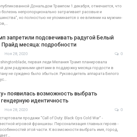
опубликованной Дональдом Трампом 1 декабря, отмечается, что
я болезнь непропорционально затрагивает расовые и
шинства", но полностью не упоминается о ее влиянии на мужчин-
ов,…
мп запретили подсвечивать радугой Белый
 Прайд месяца: подробности
Ноя 28, 2020
0
shingtonblade, первая леди Мелания Трамп планировала
й дом радужными цветами в поддержку месяца гордости в
плану не суждено было збыться. Руководитель аппарата Белого
ус…
Duty» появилась возможность выбрать
 гендерную идентичность
Ноя 28, 2020
0
стартовали продажи "Call of Duty: Black Ops Cold War" -
естной игровой франшизы. Персонализация главных героев -
 особенностей этой части. К возможности выбрать имя, город,
цвет…