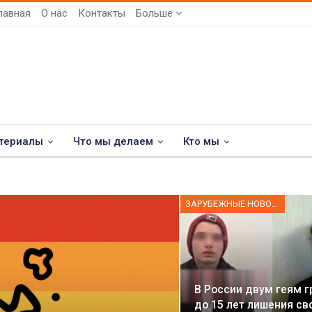
лавная
О нас
Контакты
Больше
териалы
Что мы делаем
Кто мы
ЗАРУБЕЖНЫЕ НОВОСТИ
В России двум геям г
до 15 лет лишения св