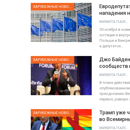
Евродепутат
ЗАРУБЕЖНЫЕ НОВОСТИ
нападения 
МИКИТА ПАЛІЙ
ФОТО
30 ноября в ком
е собрал 200
юстиции и внутр
тников
Военнослужащие-трансген
Польше и Венгри
и депутаток…
ГЕЙ-АЛЬЯНС УКРАИНА
 10, 2017
0
Июл 27, 2017
Джо Байден
ЗАРУБЕЖНЫЕ НОВОСТИ
сообществ 
МИКИТА ПАЛІЙ
В плане действи
опубликованном 
преодолению Вич
первых, равную 
Трамп уже ч
ЗАРУБЕЖНЫЕ НОВОСТИ
во Всемирн
МИКИТА ПАЛІЙ