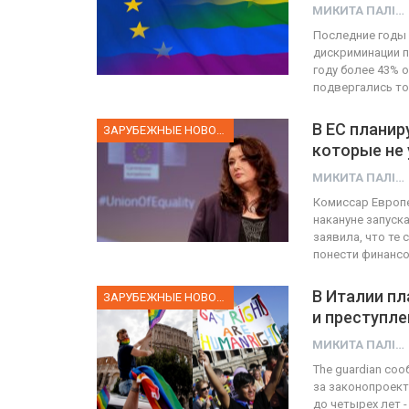
МИКИТА ПАЛІЙ
Последние годы 
дискриминации п
году более 43% 
подвергались то
В ЕС планир
ЗАРУБЕЖНЫЕ НОВОСТИ
которые не
МИКИТА ПАЛІЙ
Комиссар Европе
накануне запуск
заявила, что те
понести финанс
В Италии пл
ЗАРУБЕЖНЫЕ НОВОСТИ
и преступле
МИКИТА ПАЛІЙ
Тhe guardian со
за законопроект
до четырех лет 