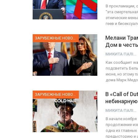
В прокламации, 
"эта смертельна
этнические мень
геев и бисексуал
Мелани Тра
ЗАРУБЕЖНЫЕ НОВОСТИ
Дом в честь
МИКИТА ПАЛІЙ
Как сообщает wa
подсветить Белы
июне, но этому 
дома Марк Медо
В «Call of 
ЗАРУБЕЖНЫЕ НОВОСТИ
небинарную
МИКИТА ПАЛІЙ
В начале ноября 
продолжение изв
одна из главных
предысторию и 