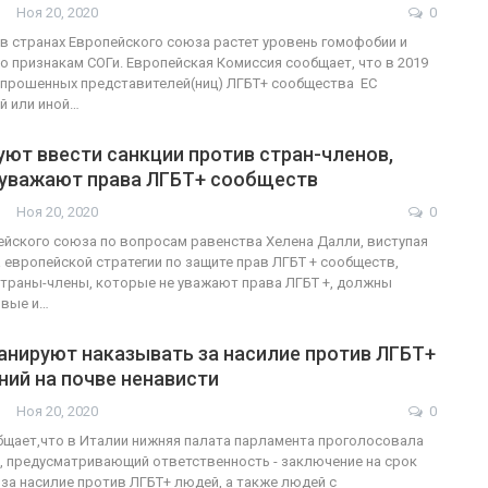
Ноя 20, 2020
0
в странах Европейского союза растет уровень гомофобии и
о признакам СОГи. Европейская Комиссия сообщает, что в 2019
опрошенных представителей(ниц) ЛГБТ+ сообщества ЕС
й или иной…
уют ввести санкции против стран-членов,
 уважают права ЛГБТ+ сообществ
Ноя 20, 2020
0
йского союза по вопросам равенства Хелена Далли, виступая
а европейской стратегии по защите прав ЛГБТ + сообществ,
 страны-члены, которые не уважают права ЛГБТ +, должны
овые и…
анируют наказывать за насилие против ЛГБТ+
ний на почве ненависти
Ноя 20, 2020
0
общает,что в Италии нижняя палата парламента проголосовала
, предусматривающий ответственность - заключение на срок
- за насилие против ЛГБТ+ людей, а также людей с