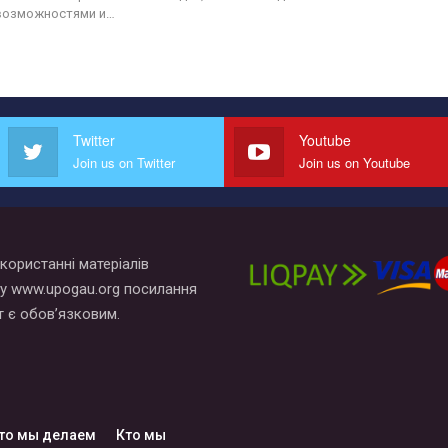
возможностями и…
Twitter
Youtube
Join us on Twitter
Join us on Youtube
користанні матеріалів
у www.upogau.org посилання
т є обов’язковим.
то мы делаем
Кто мы