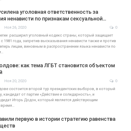
усилена уголовная ответственность за
ия ненависти по признакам сексуальной…
Ноя 26, 2020
0
егии расширил уголовный кодекс страны, который защищает
к с 1981 года, запретив высказывания ненависти также и против
 Теперь лицам, виновным в распространении языка ненависти по
м…
олдове: как тема ЛГБТ становится объектом
й
Ноя 20, 2020
0
дове состоится второй тур президентских выборов, в который
, кандидат от партии «Действие и солидарность», и
ндидат Игорь Додон, который является действующим
о время…
авили первую в истории стратегию равенства
ществ