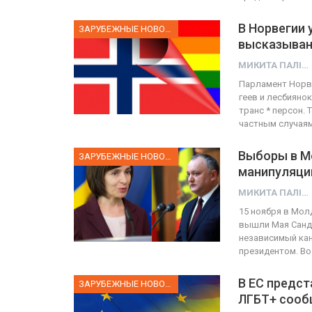
В Норвегии 
ЗАРУБЕЖНЫЕ НОВОСТИ
высказыван
МИКИТА ПАЛІЙ
Парламент Норв
геев и лесбияно
транс * персон.
частным случая
Выборы в М
ЗАРУБЕЖНЫЕ НОВОСТИ
манипуляци
МИКИТА ПАЛІЙ
15 ноября в Мол
вышли Мая Санду
независимый ка
президентом. В
В ЕС предст
ЗАРУБЕЖНЫЕ НОВОСТИ
ЛГБТ+ сооб