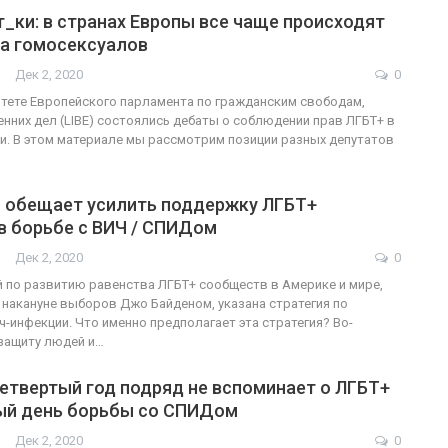
_ки: в странах Европы все чаще происходят
на гомосексуалов
ФОТО
Дек 2, 2020
0
итете Европейского парламента по гражданским свободам,
В Берлине отпраздновали
енних дел (LIBE) состоялись дебаты о соблюдении прав ЛГБТ+ в
деры
легализацию гей-браков
и. В этом материале мы рассмотрим позиции разных депутатов
ГЕЙ-АЛЬЯНС УКРАИНА
0
Июл 2, 2017
0
 обещает усилить поддержку ЛГБТ+
в борьбе с ВИЧ / СПИДом
Дек 2, 2020
0
й по развитию равенства ЛГБТ+ сообществ в Америке и мире,
накануне выборов Джо Байденом, указана стратегия по
-инфекции. Что именно предполагает эта стратегия? Во-
защиту людей и…
етвертый год подряд не вспоминает о ЛГБТ+
ый день борьбы со СПИДом
Дек 2, 2020
0