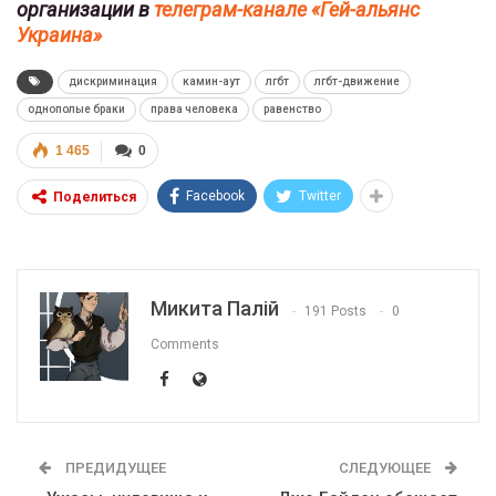
организации в
телеграм-канале «Гей-альянс
Украина»
дискриминация
камин-аут
лгбт
лгбт-движение
однополые браки
права человека
равенство
1 465
0
Facebook
Twitter
Поделиться
Микита Палій
191 Posts
0
Comments
ПРЕДИДУЩЕЕ
СЛЕДУЮЩЕЕ