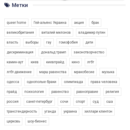
ГАУ є в 16 областях України.
Метки
Разом наш голос лунає гучніше!
queer home
Гей-альянс Украина
акция
брак
великобритания
виталий милонов
владимир путин
власть
выборы
гау
гомофобия
дети
дискриминация
дональд трамп
законотворчество
камин-аут
киев
киевпрайд
кино
лгбт
00:58
лгбт-движение
марш равенства
мракобесие
музыка
Зупинимо насильство проти ЛГБТ в Україні! Stop violence against LGBT in Ukraine!
одесса
однополые браки
олимпиада
права человека
6/30/2017
Емоційний та вражаючий промо-ролік на конкурс PACT, який
прайд
психология
равенство
равноправие
религия
представляє програму "Гей-альянс Україна" з протидії
насильству проти ЛГБТ в Україні.
россия
санкт-петербург
сочи
спорт
суд
сша
1.9K Просмотров
•
226 Нравится
•
5 Комментариев
Ми просимо вашої підтримки, щоб реалізувати нашу
трансгендерность
уганда
украина
хиллари клинтон
програму з боротьби з насильством проти ЛГБТ в Україні.
церковь
шоу-бизнес
Якщо ти хочеш підтримати нас - просто натисни "лайк" під