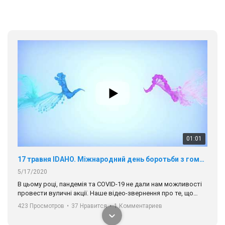
01:01
17 травня IDAHO. Міжнародний день боротьби з гомофобією трансфобією і біфобія.
5/17/2020
В цьому році, пандемія та COVІD-19 не дали нам можливості
провести вуличні акції. Наше відео-звернення про те, що
навіть коли ми у різних містах та не можемо зустрінеться, ми
423 Просмотров
•
37 Нравится
•
1 Комментариев
разом. Ми закликаємо всіх хто поділяє цінності рівності та
солідарності, приєднатися до нас. Регіональні підрозділи