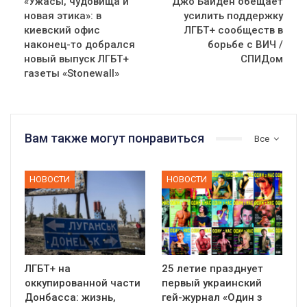
«Ужасы, чудовища и
Джо Байден обещает
новая этика»: в
усилить поддержку
киевский офис
ЛГБТ+ сообществ в
наконец-то добрался
борьбе с ВИЧ /
новый выпуск ЛГБТ+
СПИДом
газеты «Stonewall»
Вам также могут понравиться
Все
НОВОСТИ
НОВОСТИ
ЛГБТ+ на
25 летие празднует
оккупированной части
первый украинский
Донбасса: жизнь,
гей-журнал «Один з