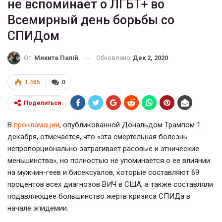
не вспоминает о ЛГБТ+ во
Всемирный день борьбы со
СПИДом
Обновлено
Дек 2, 2020
От
Микита Палій
1 465
0
Поделиться
В
прокламации
, опубликованной Дональдом Трампом 1
декабря, отмечается, что «эта смертельная болезнь
непропорционально затрагивает расовые и этнические
меньшинства», но полностью не упоминается о ее влиянии
на мужчин-геев и бисексуалов, которые составляют 69
процентов всех диагнозов ВИЧ в США, а также составляли
подавляющее большинство жертв кризиса СПИДа в
начале эпидемии.