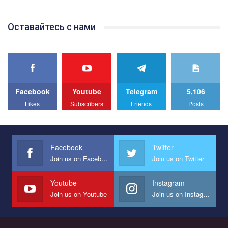
відео.
Team of Gay Alliance Ukraine participates in a competition for the
Оставайтесь с нами
best video, representing programme for the development of
organization. The competition is organized by inetrnational
organization PACT.
We appeal to your support and ask to help us implement our plan
to combat violence against LGBT people in Ukraine.
Facebook
Youtube
Telegram
5,106
All you have to do is to press "Like" below the video.
Likes
Subscribers
Friends
Posts
Эмоционально сильный ролик от команды "Гей-альянс
Украина", который принимает участие в конкурсе
международной организации PACT на лучший ролик,
представляющий программу развития организации.
Facebook
Twitter
Join us on Facebook
Join us on Twitter
Мы просим вас поддержать нас и помочь нам реализовать
наш план по борьбе с насилием и дискриминацией на почве
СОГИ в Украине.
Youtube
Instagram
Join us on Youtube
Join us on Instagram
Все, что вам нужно сделать - это зайти на наш канал YouTube
по этой ссылке и поставить лайк под видео.