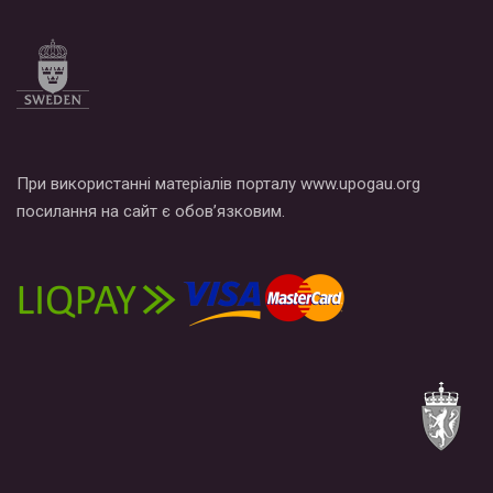
При використанні матеріалів порталу www.upogau.org
посилання на сайт є обов’язковим.