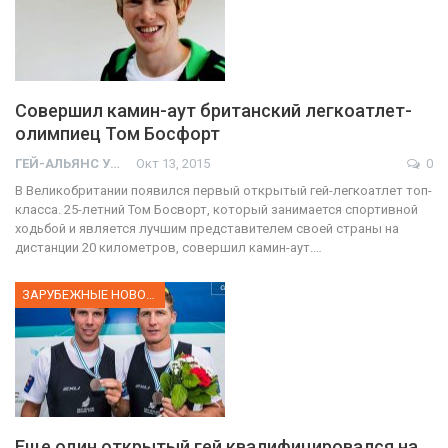
Совершил камин-аут британский легкоатлет-
олимпиец Том Босфорт
ГЕЙ-АЛЬЯНС УКРАИНА
Окт 13, 2015
0
В Великобритании появился первый открытый гей-легкоатлет топ-
класса. 25-летний Том Босворт, который занимается спортивной
ходьбой и является лучшим представителем своей страны на
дистанции 20 километров, совершил камин-аут.…
ЗАРУБЕЖНЫЕ НОВОСТИ
Еще один открытый гей квалифицировался на