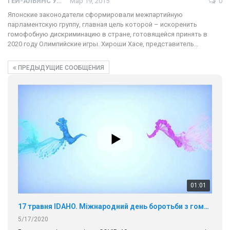
ГЕЙ-АЛЬЯНС УКРАИНА
Мар 19, 2015
0
Японские законодатели сформировали межпартийную
парламентскую группу, главная цель которой – искоренить
гомофобную дискриминацию в стране, готовящейся принять в
2020 году Олимпийские игры. Хироши Хасе, представитель…
ПРЕДЫДУЩИЕ СООБЩЕНИЯ
01:01
17 травня IDAHO. Міжнародний день боротьби з гомофобією трансфобією і біфобія.
5/17/2020