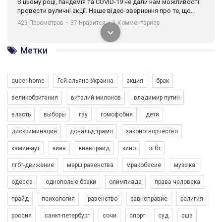
В цьому році, пандемія та COVІD-19 не дали нам можливості
провести вуличні акції. Наше відео-звернення про те, що
навіть коли ми у різних містах та не можемо зустрінеться, ми
423 Просмотров
•
37 Нравится
•
1 Комментариев
разом. Ми закликаємо всіх хто поділяє цінності рівності та
солідарності, приєднатися до нас. Регіональні підрозділи
ГАУ є в 16 областях України.
Метки
Разом наш голос лунає гучніше!
queer home
Гей-альянс Украина
акция
брак
великобритания
виталий милонов
владимир путин
власть
выборы
гау
гомофобия
дети
дискриминация
дональд трамп
законотворчество
камин-аут
киев
киевпрайд
кино
лгбт
00:58
лгбт-движение
марш равенства
мракобесие
музыка
Зупинимо насильство проти ЛГБТ в Україні! Stop violence against LGBT in Ukraine!
одесса
однополые браки
олимпиада
права человека
6/30/2017
Емоційний та вражаючий промо-ролік на конкурс PACT, який
прайд
психология
равенство
равноправие
религия
представляє програму "Гей-альянс Україна" з протидії
насильству проти ЛГБТ в Україні.
россия
санкт-петербург
сочи
спорт
суд
сша
1.9K Просмотров
•
226 Нравится
•
5 Комментариев