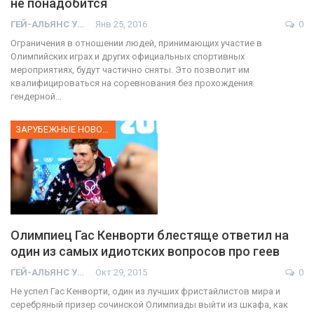
не понадобится
ГЕЙ-АЛЬЯНС УКРАИНА
Янв 25, 2016
0
Ограничения в отношении людей, принимающих участие в
Олимпийских играх и других официальных спортивных
мероприятиях, будут частично сняты. Это позволит им
квалифицироваться на соревнования без прохождения
гендерной…
ЗАРУБЕЖНЫЕ НОВОСТИ
Олимпиец Гас Кенворти блестяще ответил на
один из самых идиотских вопросов про геев
ГЕЙ-АЛЬЯНС УКРАИНА
Окт 29, 2015
0
Не успел Гас Кенворти, один из лучших фристайлистов мира и
серебряный призер сочинской Олимпиады выйти из шкафа, как