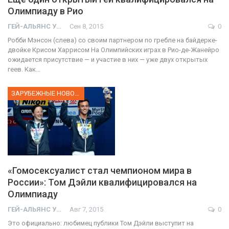
Олимпиаду в Рио
ГЕЙ-АЛЬЯНС УКРАИНА
Сен 8, 2015
0
Робби Мэнсон (слева) со своим партнером по гребле на байдерке-
двойке Крисом Харрисом На Олимпийских играх в Рио-де-Жанейро
ожидается присутствие — и участие в них — уже двух открытых
геев. Как…
ЗАРУБЕЖНЫЕ НОВОСТИ
«Гомосексуалист стал чемпионом мира в
России»: Том Дэйли квалифицировался на
Олимпиаду
ГЕЙ-АЛЬЯНС УКРАИНА
Авг 7, 2015
0
Это официально: любимец публики Том Дэйли выступит на