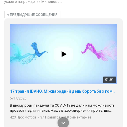
указе о награждении Милонова…
17 травня IDAHO. Міжнародний день боротьби з гомофобією трансфобією і біфобія.
5/17/2020
ПРЕДЫДУЩИЕ СООБЩЕНИЯ
В цьому році, пандемія та COVІD-19 не дали нам можливості
провести вуличні акції. Наше відео-звернення про те, що
навіть коли ми у різних містах та не можемо зустрінеться, ми
423 Просмотров
•
37 Нравится
•
1 Комментариев
разом. Ми закликаємо всіх хто поділяє цінності рівності та
солідарності, приєднатися до нас. Регіональні підрозділи
ГАУ є в 16 областях України.
Разом наш голос лунає гучніше!
00:58
Зупинимо насильство проти ЛГБТ в Україні! Stop violence against LGBT in Ukraine!
6/30/2017