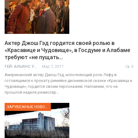
Актер Джош Гэд гордится своей ролью в
«Красавице и Чудовище», в Госдуме и Алабаме
требуют «не пущать…
ГЕЙ-АЛЬЯНС УКРАИНА
Мар 7, 2017
0
Американский актер Джош Гэд, исполняющий роль Лефу в
готовящемся к прокату римейке диснеевской сказки «Красавица и
Чудовище», гордится своим персонажем. Напомним, что на
прошлой неделе режиссер…
ЗАРУБЕЖНЫЕ НОВОСТИ