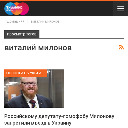
Домашняя
виталий милонов
просмотр тегов
виталий милонов
НОВОСТИ ОБ УКРАИНЕ
Российскому депутату-гомофобу Милонову
запретили въезд в Украину