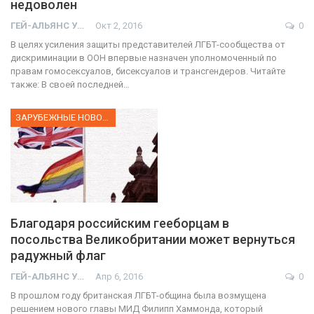
недоволен
ГЕЙ-АЛЬЯНС УКРАИНА
Окт 2, 2016
0
В целях усиления защиты представителей ЛГБТ-сообщества от
дискриминации в ООН впервые назначен уполномоченный по
правам гомосексуалов, бисексуалов и трансгендеров. Читайте
также: В своей последней…
ЗАРУБЕЖНЫЕ НОВОСТИ
Благодаря российским гееборцам в
посольства Великобритании может вернуться
радужный флаг
ГЕЙ-АЛЬЯНС УКРАИНА
Апр 6, 2016
0
В прошлом году британская ЛГБТ-община была возмущена
решением нового главы МИД Филипп Хаммонда, который