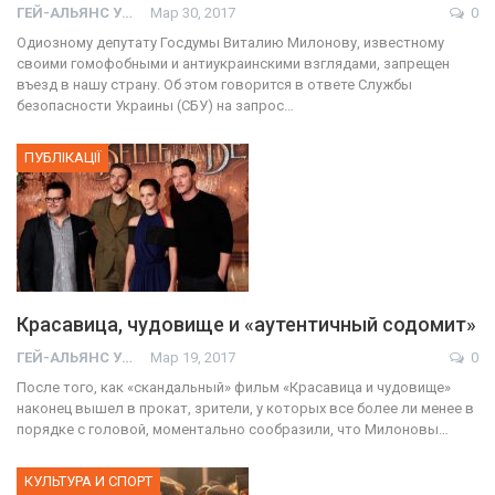
ГЕЙ-АЛЬЯНС УКРАИНА
Мар 30, 2017
0
Одиозному депутату Госдумы Виталию Милонову, известному
своими гомофобными и антиукраинскими взглядами, запрещен
въезд в нашу страну. Об этом говорится в ответе Службы
безопасности Украины (СБУ) на запрос…
ПУБЛІКАЦІЇ
Красавица, чудовище и «аутентичный содомит»
ГЕЙ-АЛЬЯНС УКРАИНА
Мар 19, 2017
0
После того, как «скандальный» фильм «Красавица и чудовище»
наконец вышел в прокат, зрители, у которых все более ли менее в
порядке с головой, моментально сообразили, что Милоновы…
КУЛЬТУРА И СПОРТ