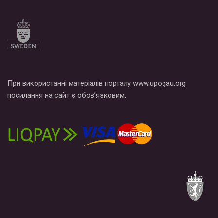
При використанні матеріалів порталу www.upogau.org
посилання на сайт є обов’язковим.