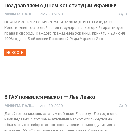
Поздравляем с Днем Конституции Украины!
МИКИТА ПАЛІЙ
Июн 30, 2020
0
ПОЧЕМУ КОНСТИТУЦИЯ СТРАНЫ ВАЖНА ДЛЯ ЕЕ ГРАЖДАН?
Конституция - основной закон государства, который гарантирует
права и свободы каждого гражданина Украины, принятый 28 июня
1996 года на 5-ой сессии Верховной Рады Украины 2-го…
НОВОСТИ
В ГАУ появился маскот — Лев Левко!
МИКИТА ПАЛІЙ
Июн 30, 2020
0
Давайте познакомимся с ним поближе. Его зовут Левко, и он с
нами недавно. Этот замечательный маскот откликнулся на
объявление о наборе волонтеров и решил присоединиться к
01:01
команде ГАУ. «Эй, - подумал я, - а почему нет? У меня есть…