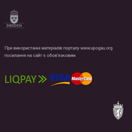
При використанні матеріалів порталу www.upogau.org
посилання на сайт є обов’язковим.