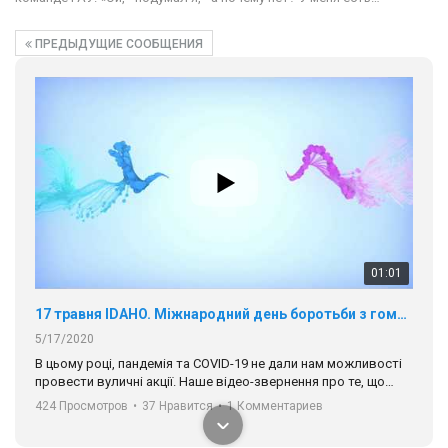
17 травня IDAHO. Міжнародний день боротьби з гомофобією трансфобією і біфобія.
ПРЕДЫДУЩИЕ СООБЩЕНИЯ
5/17/2020
В цьому році, пандемія та COVІD-19 не дали нам можливості
провести вуличні акції. Наше відео-звернення про те, що
навіть коли ми у різних містах та не можемо зустрінеться, ми
424 Просмотров
•
37 Нравится
•
1 Комментариев
разом. Ми закликаємо всіх хто поділяє цінності рівності та
солідарності, приєднатися до нас. Регіональні підрозділи
ГАУ є в 16 областях України.
Разом наш голос лунає гучніше!
00:58
Зупинимо насильство проти ЛГБТ в Україні! Stop violence against LGBT in Ukraine!
6/30/2017