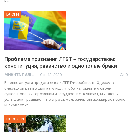
в…
БЛОГИ
Проблема признания ЛГБТ + государством:
конституция, равенство и однополые браки
МИКИТА ПАЛІЙ
Сен 12, 2020
0
В конце августа представители ЛГБТ + сообществ Одессы в
очередной раз вышли на улицы, чтобы напомнить о своем
существовании горожанам и государстве. А значит, мы вновь
услышали традиционные упреки: мол, зачем вы афишируют свою
инаковость?…
НОВОСТИ