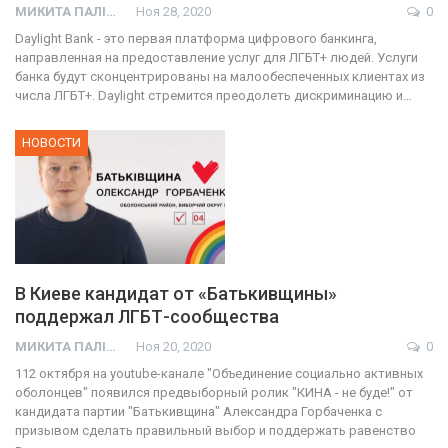
МИКИТА ПАЛІЙ
Ноя 28, 2020
0
Daylight Bank - это первая платформа цифрового банкинга,
направленная на предоставление услуг для ЛГБТ+ людей. Услуги
банка будут сконцентрированы на малообеспеченных клиентах из
числа ЛГБТ+. Daylight стремится преодолеть дискриминацию и…
НОВОСТИ
В Киеве кандидат от «Батькивщины»
поддержал ЛГБТ-сообщества
МИКИТА ПАЛІЙ
Ноя 20, 2020
0
112 октября на youtube-канале "Объединение социально активных
оболонцев" появился предвыборный ролик "КИНА - не буде!" от
кандидата партии "Батькивщина" Александра Горбаченка с
призывом сделать правильный выбор и поддержать равенство