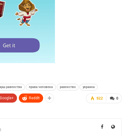
арш равенства
права человека
равенство
украина
Google+
ReddIt
922
0
0