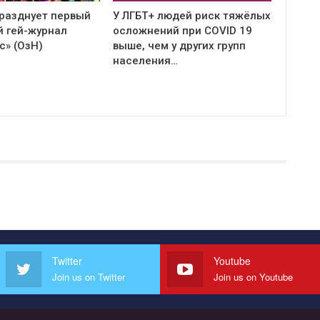
празднует первый
У ЛГБТ+ людей риск тяжёлых
й гей-журнал
осложнений при COVID 19
с» (ОзН)
выше, чем у других групп
населения…
Twitter
Youtube
Join us on Twitter
Join us on Youtube