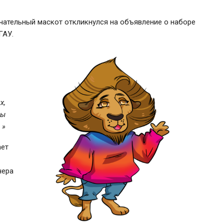
мечательный маскот откликнулся на объявление о наборе
ГАУ.
х,
мы
 »
ает
чера