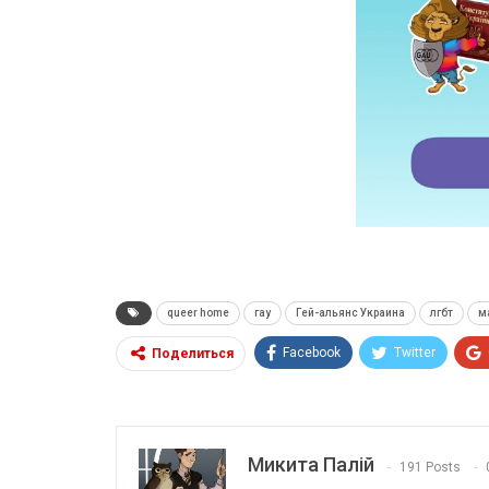
queer home
гау
Гей-альянс Украина
лгбт
м
Facebook
Twitter
Поделиться
Микита Палій
191 Posts