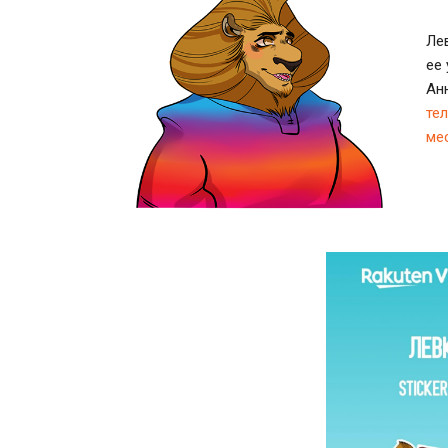
Ле
ее
Ан
те
ме