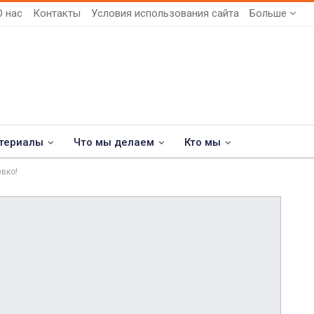
О нас
Контакты
Условия использования сайта
Больше
териалы
Что мы делаем
Кто мы
вко!