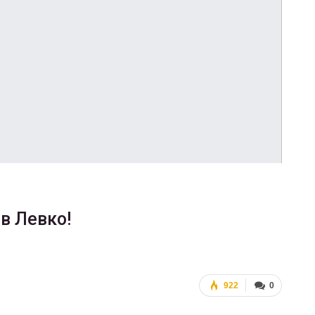
ФОТО
В Берлине отпраздновали
деры
легализацию гей-браков
ГЕЙ-АЛЬЯНС УКРАИНА
0
Июл 2, 2017
0
в Левко!
922
0