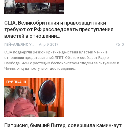
США, Великобритания и правозащитники
требуют от РФ расследовать преступления
властей в отношении…
ГЕЙ-АЛЬЯНС УКРАИНА
Апр 9, 2017
0
США подвергли резкой критике действия властей Чечни в
отношении представителей ЛГБТ. Об этом сообщает Радио
Свобода. «Мы с растущим беспокойством следим за ситуацией в
Чечне, откуда поступают достоверные…
ПУБЛІКАЦІЇ
Патрисия, бывший Питер, совершила камин-аут