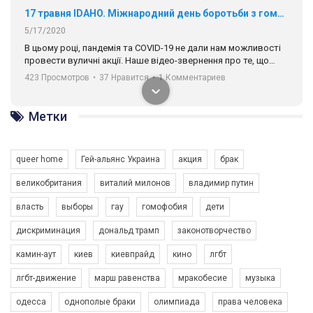
17 травня IDAHO. Міжнародний день боротьби з гомофобією трансфобією і біфобія.
5/17/2020
В цьому році, пандемія та COVІD-19 не дали нам можливості
провести вуличні акції. Наше відео-звернення про те, що
навіть коли ми у різних містах та не можемо зустрінеться, ми
423 Просмотров
•
37 Нравится
•
1 Комментариев
разом. Ми закликаємо всіх хто поділяє цінності рівності та
солідарності, приєднатися до нас. Регіональні підрозділи
ГАУ є в 16 областях України.
Метки
Разом наш голос лунає гучніше!
queer home
Гей-альянс Украина
акция
брак
великобритания
виталий милонов
владимир путин
власть
выборы
гау
гомофобия
дети
дискриминация
дональд трамп
законотворчество
камин-аут
киев
киевпрайд
кино
лгбт
00:58
лгбт-движение
марш равенства
мракобесие
музыка
Зупинимо насильство проти ЛГБТ в Україні! Stop violence against LGBT in Ukraine!
одесса
однополые браки
олимпиада
права человека
6/30/2017