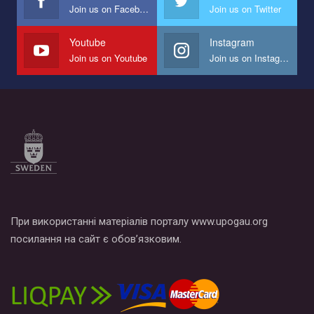
Join us on Facebook
Join us on Twitter
Мы просим вас поддержать нас и помочь нам реализовать
наш план по борьбе с насилием и дискриминацией на почве
СОГИ в Украине.
Youtube
Instagram
Join us on Youtube
Join us on Instagram
Все, что вам нужно сделать - это зайти на наш канал YouTube
по этой ссылке и поставить лайк под видео.
При використанні матеріалів порталу www.upogau.org
посилання на сайт є обов’язковим.