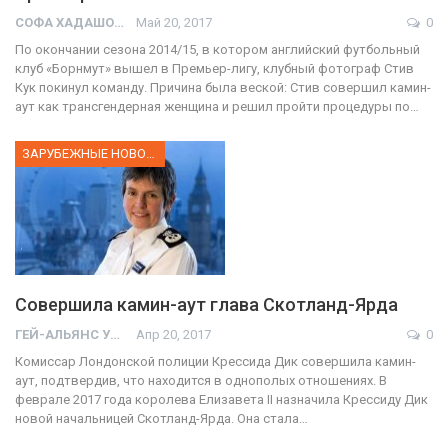
СОФА ХАДАШОТ
Май 20, 2017
0
По окончании сезона 2014/15, в котором английский футбольный
клуб «Борнмут» вышел в Премьер-лигу, клубный фотограф Стив
Кук покинул команду. Причина была веской: Стив совершил камин-
аут как трансгендерная женщина и решил пройти процедуры по…
ЗАРУБЕЖНЫЕ НОВОСТИ
Совершила камин-аут глава Скотланд-Ярда
ГЕЙ-АЛЬЯНС УКРАИНА
Апр 20, 2017
0
Комиссар Лондонской полиции Крессида Дик совершила камин-
аут, подтвердив, что находится в однополых отношениях. В
феврале 2017 года королева Елизавета II назначила Крессиду Дик
новой начальницей Скотланд-Ярда. Она стала…