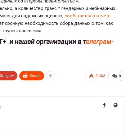
данных со стороны правительства «.
льно, а количество транс * гендерных и небинарных
 мало для надежных оценок»,
сообщается в отчете.
т срочную необходимость сбора данных о том, как
 группы населения.
Т+ и нашей организации в т
елеграм-
Google+
ReddIt
3 362
0
0