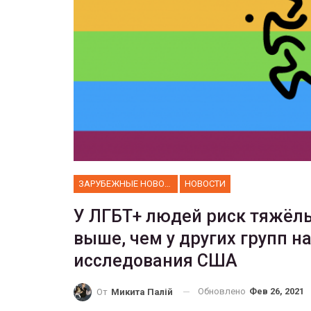
ФОТО
Прайд в Тель-Авиве собрал 
тысяч участников
ГЕЙ-АЛЬЯНС УКРАИНА
Июн 10, 2017
0
ЗАРУБЕЖНЫЕ НОВОСТИ
НОВОСТИ
У ЛГБТ+ людей риск тяжёлы
выше, чем у других групп н
исследования США
Обновлено
Фев 26, 2021
От
Микита Палій