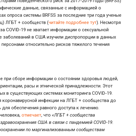
кторами поведенческого риск за 2017-2019 годы (BRFSS)
афические данные, связанные с информацией о
ках опроса системы BRFSS за последние три года ученые
ц) ЛГБТ + сообществ (
читайте подробнее тут
). Несмотря
 за COVID-19 не хватает информации о сексуальной
ке заболеваний в США изучили диспропорции в данных
 персонами относительно рисков тяжелого течения
ые при сборе информации о состоянии здоровья людей,
риентации, расы и этнической принадлежности. Этот
ных в существующих системах мониторинга COVID-19.
ния коронавирусной инфекции на ЛГБТ + сообщества до
ь для обеспечения равного доступа к лечению.
 человека,
отмечает
, что
«ЛГБТ + сообщества
здравоохранения США в связи с пандемией COVID-19.
авоохранении по маргинализованным сообществам