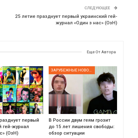
СЛЕДУЮЩЕЕ
25 летие празднует первый украинский гей-
журнал «Один з нас» (ОзН)
Еще От Автора
ЗАРУБЕЖНЫЕ НОВОСТИ
празднует первый
В России двум геям грозит
й гей-журнал
до 15 лет лишения свободы:
с» (ОзН)
обзор ситуации