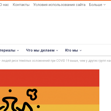
О нас
Контакты
Условия использования сайта
Больше
териалы
Что мы делаем
Кто мы
+ людей риск тяжёлых осложнений при COVID 19 выше, чем у других групп 