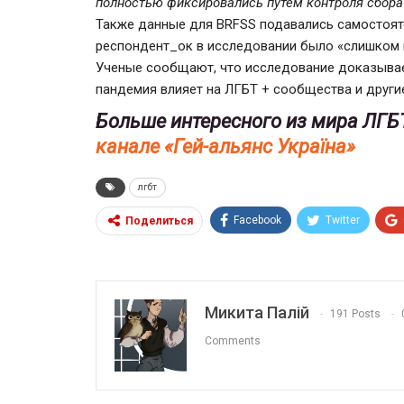
полностью фиксировались путем контроля сбора 
Также данные для BRFSS подавались самостояте
респондент_ок в исследовании было «слишком
Ученые сообщают, что исследование доказывае
пандемия влияет на ЛГБТ + сообщества и другие
Больше интересного из мира ЛГБ
канале «Гей-альянс Україна»
лгбт
Facebook
Twitter
Поделиться
Микита Палій
191 Posts
Comments