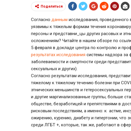
Поделиться
Согласно
данным
исследования, проведенного 
уязвимы к тяжелым формам течения коронавиру
персоны и представни_цы других расовых и этни
осложнениям? Читайте в нашем обзоре по ссылк
5 февраля в докладе центра по контролю и про
результатах исследования
системы надзора за ф
заболеваемости и смертности среди представите
сексуальных и других).
Согласно результатам исследования, представи
тяжелому к тяжелому течению болезни при COVID
этнических меньшинств и гетеросексуальных пер
и другие маргинализованные группы, больше ст
обществе, безработицей и препятствиями в дост
рисковым последствиям, а именно: к астме, инсу
ожирению, курению, диабету и гипертонии, что 
среди ЛГБТ +, которые, так же, работают в сфе