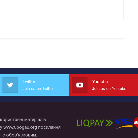
Twitter
Youtube
Join us on Twitter
Join us on Youtube
користанні матеріалів
у www.upogau.org посилання
т є обов’язковим.