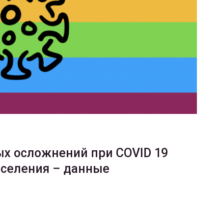
ФОТО
200
Военнослужащие-трансгендеры
ГЕЙ-АЛЬЯНС УКРАИНА
Июл 27, 2017
0
х осложнений при COVID 19
аселения – данные