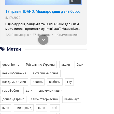
01:01
17 травня IDAHO. Міжнародний день боротьби з гомофобією трансфобією і біфобія.
5/17/2020
В цьому році, пандемія та COVІD-19 не дали нам
можливості провести вуличні акції. Наше відео-
звернення про те, що навіть коли ми у різних
423 Просмотров
•
37 Нравится
•
1 Комментариев
містах та не можемо зустрінеться, ми разом. Ми
закликаємо всіх хто поділяє цінності рівності та
солідарності, приєднатися до нас. Регіональні
Метки
підрозділи ГАУ є в 16 областях України.
Разом наш голос лунає гучніше!
queer home
Гей-альянс Украина
акция
брак
великобритания
виталий милонов
владимир путин
власть
выборы
гау
00:58
гомофобия
дети
дискриминация
дональд трамп
законотворчество
камин-аут
Зупинимо насильство проти ЛГБТ в Україні! Stop violence against LGBT in Ukraine!
6/30/2017
киев
киевпрайд
кино
лгбт
Емоційний та вражаючий промо-ролік на