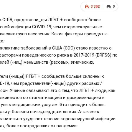
3 362
0
в США, представни_цы ЛГБТ + сообществ более
сной инфекции COVID-19, чем гетеросексуальные
ческих групп населения. Какие факторы приводят к
е.
филактике заболеваний в США (CDC) стало известно о
акторами поведенческого риска в 2017-2019 (BRFSS) по
лей (-ниц) меньшинств (расовых, этнических,
тели (-ницы) ЛГБТ + сообществ больше склонны к
-19, чем представители(-ницы) других расовых /
сон. Ученые связывают это с тем, что ЛГБТ + люди, как
алкиваются со стигматизацией и дискриминацией в
упе к медицинским услугам. Это приводит к более
льту, болезни почек,сердца и легких. А так же к
значительно ухудшает течение коронавирусной инфекции
рах, более пострадавших от пандемии.