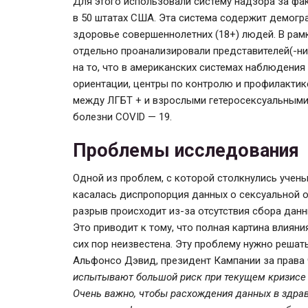
Для этого использовали систему надзора за фа
в 50 штатах США. Эта система содержит демогр
здоровье совершеннолетних (18+) людей. В рам
отдельно проанализировали представителей(-ни
на то, что в американских системах наблюдения
ориентации, центры по контролю и профилакти
между ЛГБТ + и взрослыми гетеросексуальными
болезни СOVID — 19.
Проблемы исследования
Одной из проблем, с которой столкнулись учен
касалась диспропорция данных о сексуальной о
разрыв происходит из-за отсутствия сбора дан
Это приводит к тому, что полная картина влия
сих пор неизвестена. Эту проблему нужно решат
Альфонсо Дэвид, президент Кампании за права
испытывают большой риск при текущем кризисе 
Очень важно, чтобы расхождения данных в здр