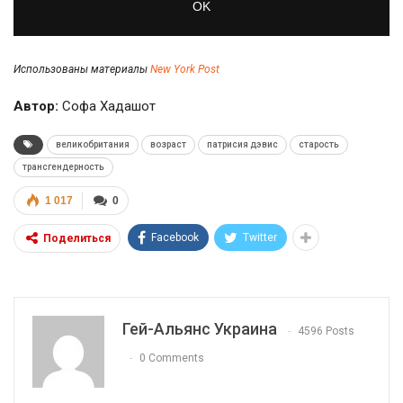
Использованы материалы
New York Post
Автор:
Cофа Хадашот
великобритания
возраст
патрисия дэвис
старость
трансгендерность
1 017
0
Facebook
Twitter
Поделиться
Гей-Альянс Украина
4596 Posts
0 Comments