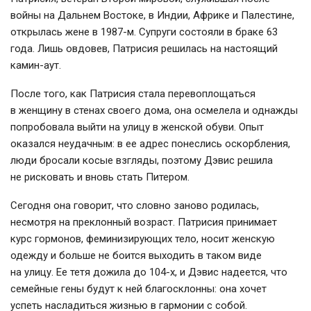
войны на Дальнем Востоке, в Индии, Африке и Палестине,
открылась жене в 1987-м. Супруги состояли в браке 63
года. Лишь овдовев, Патрисия решилась на настоящий
камин-аут
.
После того, как Патрисия стала перевоплощаться
в женщину в стенах своего дома, она осмелела и однажды
попробовала выйти на улицу в женской обуви. Опыт
оказался неудачным: в ее адрес понеслись оскорбления,
люди бросали косые взгляды, поэтому Дэвис решила
не рисковать и вновь стать Питером.
Сегодня она говорит, что словно заново родилась,
несмотря на преклонный возраст. Патрисия принимает
курс гормонов, феминизирующих тело, носит женскую
одежду и больше не боится выходить в таком виде
на улицу. Ее тетя дожила до
104-х
, и Дэвис надеется, что
семейные гены будут к ней благосклонны: она хочет
успеть насладиться жизнью в гармонии с собой.