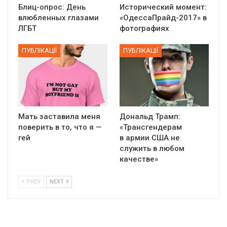
Блиц-опрос: День
Исторический момент:
влюбленных глазами
«ОдессаПрайд-2017» в
ЛГБТ
фотографиях
ПУБЛІКАЦІЇ
ПУБЛІКАЦІЇ
Мать заставила меня
Дональд Трамп:
поверить в то, что я —
«Трансгендерам
гей
в армии США не
служить в любом
качестве»
PREV
NEXT
01:01
17 травня IDAHO. Міжнародний день боротьби з гомофобією трансфобією і біфобія.