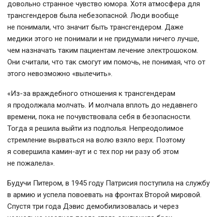
довольно странное чувство юмора. Хотя атмосфера для
трансгендеров была небезопасной. Люди вообще
не понимали, что значит быть трансгендером. Даже
медики этого не понимали и не придумали ничего лучше,
чем назначать таким пациентам лечение электрошоком.
Они считали, что так смогут им помочь, не понимая, что от
этого невозможно «вылечить».
«
Из-за
враждебного отношения к трансгендерам
я продолжала молчать. И молчала вплоть до недавнего
времени, пока не почувствовала себя в безопасности.
Тогда я решила выйти из подполья. Непреодолимое
стремление вырваться на волю взяло верх. Поэтому
я совершила
камин-аут
и с тех пор ни разу об этом
не пожалела».
Будучи Питером, в 1945 году Патрисия поступила на службу
в армию и успела повоевать на фронтах Второй мировой.
Спустя три года Дэвис демобилизовалась и через