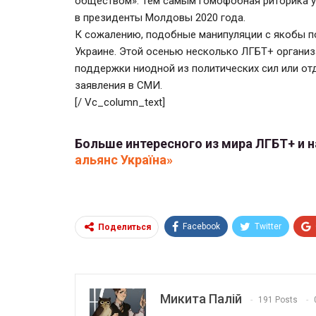
обществом». Тем самым гомофобная риторика у
в президенты Молдовы 2020 года.
К сожалению, подобные манипуляции с якобы п
Украине. Этой осенью несколько ЛГБТ+ организа
поддержки ниодной из политических сил или о
заявления в СМИ.
[/ Vc_column_text]
Больше интересного из мира ЛГБТ+ и 
альянс Україна»
Facebook
Twitter
Поделиться
Микита Палій
191 Posts