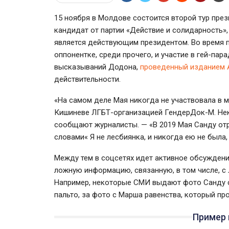
15 ноября в Молдове состоится второй тур пре
кандидат от партии «Действие и солидарность»
является действующим президентом. Во время 
оппонентке, среди прочего, и участие в гей-па
высказываний Додона,
проведенный изданием 
действительности.
«На самом деле Мая никогда не участвовала в 
Кишиневе ЛГБТ-организацией ГендерДок-М. Не
сообщают журналисты. — «В 2019 Мая Санду отр
словами« Я не лесбиянка, и никогда ею не была,
Между тем в соцсетях идет активное обсуждени
ложную информацию, связанную, в том числе, с 
Например, некоторые СМИ выдают фото Санду с 
пальто, за фото с Марша равенства, который про
Пример