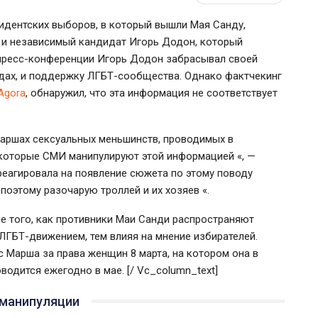
зидентских выборов, в который вышли Мая Санду,
, и независимый кандидат Игорь Додон, который
пресс-конференции Игорь Додон забрасывал своей
радах, и поддержку ЛГБТ-сообщества. Однако фактчекинг
Agora
,
обнаружил, что эта информация не соответствует
маршах сексуальных меньшинств, проводимых в
которые СМИ манипулируют этой информацией «, —
еагировала на появление сюжета по этому поводу
 поэтому разочарую троллей и их хозяев «.
е того, как противники Маи Санди распространяют
ЛГБТ-движением, тем влияя на мнение избирателей.
Марша за права женщин 8 марта, на котором она в
водится ежегодно в мае. [/ Vc_column_text]
 манипуляции