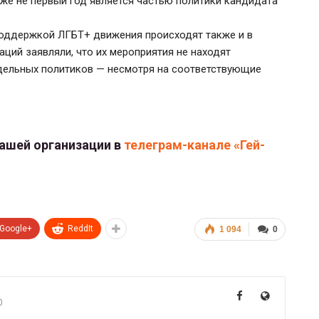
же не первый год является частью политики кандидата
оддержкой ЛГБТ+ движения происходят также и в
ций заявляли, что их мероприятия не находят
тдельных политиков — несмотря на соответствующие
нашей организации в
телеграм-канале «Гей-
Google+
ReddIt
1 094
0
0