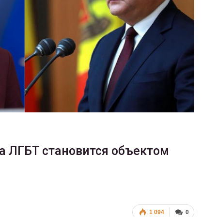
ФОТО
В Берлине отпраздновали
еры
легализацию гей-браков
ГЕЙ-АЛЬЯНС УКРАИНА
Июл 2, 2017
0
а ЛГБТ становится объектом
1 094
0