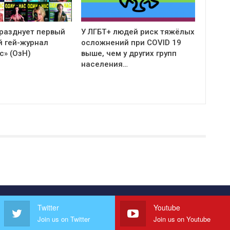
празднует первый
У ЛГБТ+ людей риск тяжёлых
й гей-журнал
осложнений при COVID 19
с» (ОзН)
выше, чем у других групп
населения…
Twitter
Youtube
Join us on Twitter
Join us on Youtube