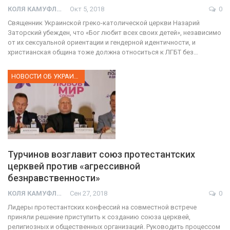
КОЛЯ КАМУФЛЯЖ
Окт 5, 2018
0
Священник Украинской греко-католической церкви Назарий
Заторский убежден, что «Бог любит всех своих детей», независимо
от их сексуальной ориентации и гендерной идентичности, и
христианская община тоже должна относиться к ЛГБТ без…
НОВОСТИ ОБ УКРАИНЕ
Турчинов возглавит союз протестантских
церквей против «агрессивной
безнравственности»
КОЛЯ КАМУФЛЯЖ
Сен 27, 2018
0
Лидеры протестантских конфессий на совместной встрече
приняли решение приступить к созданию союза церквей,
религиозных и общественных организаций. Руководить процессом