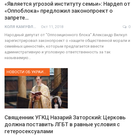
«Является угрозой институту семьи»: Нардеп от
«Оппоблока» предложил законопроект о
запрете…
КОЛЯ КАМУФЛЯЖ
Окт 11, 2018
0
Народный депутат от "Оппозиционного блока" Александр Вилкул
зарегистрировал законопроект о «защите общественной морали и
семейных ценностей», которым предлагается ввести
административную и уголовную ответственность за так
называемую…
НОВОСТИ ОБ УКРАИНЕ
Священник УГКЦ Назарий Заторский: Церковь
должна поставить ЛГБТ в равные условия с
гетеросексуалами