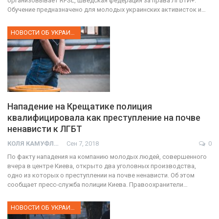
организовывает RFSL, Шведская федерация за права ЛГБТИ+.
Обучение предназначено для молодых украинских активисток и…
НОВОСТИ ОБ УКРАИНЕ
Нападение на Крещатике полиция
квалифицировала как преступление на почве
ненависти к ЛГБТ
КОЛЯ КАМУФЛЯЖ
Сен 7, 2018
0
По факту нападения на компанию молодых людей, совершенного
вчера в центре Киева, открыто два уголовных производства,
одно из которых о преступлении на почве ненависти. Об этом
сообщает пресс-служба полиции Киева. Правоохранители…
НОВОСТИ ОБ УКРАИНЕ