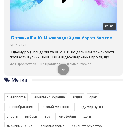
01:01
17 травня IDAHO. Міжнародний день боротьби з гомофобією трансфобією і біфобія.
5/17/2020
В цьому році, пандемія та COVІD-19 не дали нам можливості
провести вуличні акції. Наше відео-звернення про те, що
навіть коли ми у різних містах та не можемо зустрінеться, ми
423 Просмотров
•
37 Нравится
•
1 Комментариев
разом. Ми закликаємо всіх хто поділяє цінності рівності та
солідарності, приєднатися до нас. Регіональні підрозділи
ГАУ є в 16 областях України.
Метки
Разом наш голос лунає гучніше!
queer home
Гей-альянс Украина
акция
брак
великобритания
виталий милонов
владимир путин
власть
выборы
гау
гомофобия
дети
дискриминация
дональд трамп
законотворчество