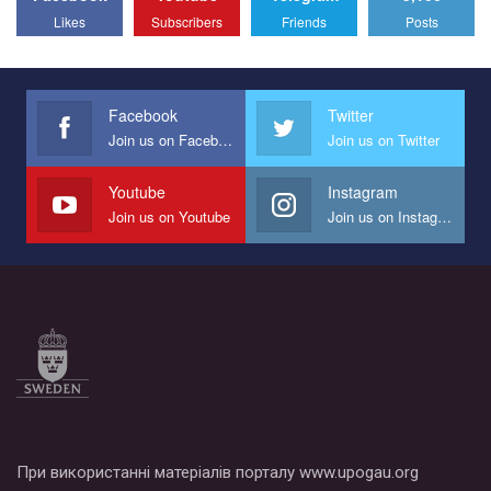
All you have to do is to press "Like" below the video.
Likes
Subscribers
Friends
Posts
Эмоционально сильный ролик от команды "Гей-альянс
Украина", который принимает участие в конкурсе
международной организации PACT на лучший ролик,
представляющий программу развития организации.
Facebook
Twitter
Join us on Facebook
Join us on Twitter
Мы просим вас поддержать нас и помочь нам реализовать
наш план по борьбе с насилием и дискриминацией на почве
СОГИ в Украине.
Youtube
Instagram
Join us on Youtube
Join us on Instagram
Все, что вам нужно сделать - это зайти на наш канал YouTube
по этой ссылке и поставить лайк под видео.
При використанні матеріалів порталу www.upogau.org