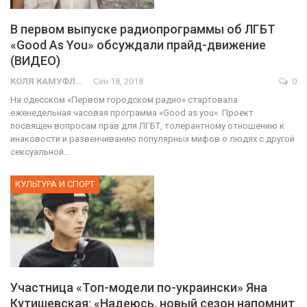
В первом выпуске радиопрограммы об ЛГБТ
«Good As You» обсуждали прайд-движение
(ВИДЕО)
КОЛЯ КАМУФЛЯЖ
Сен 18, 2018
0
На одесском «Первом городском радио» стартовала
еженедельная часовая программа «Good as you». Проект
посвящен вопросам прав для ЛГБТ, толерантному отношению к
инаковости и развенчиванию популярных мифов о людях с другой
сексуальной…
КУЛЬТУРА И СПОРТ
Участница «Топ-модели по-украински» Яна
Кутишевская: «Надеюсь, новый сезон напомнит