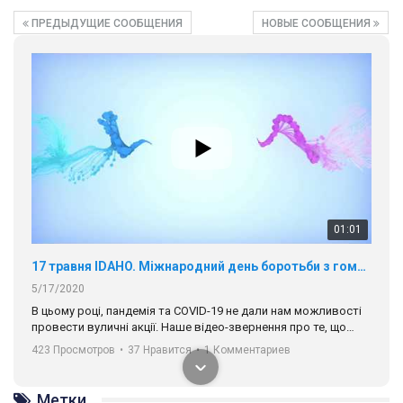
ПРЕДЫДУЩИЕ СООБЩЕНИЯ
НОВЫЕ СООБЩЕНИЯ
01:01
17 травня IDAHO. Міжнародний день боротьби з гомофобією трансфобією і біфобія.
5/17/2020
В цьому році, пандемія та COVІD-19 не дали нам можливості
провести вуличні акції. Наше відео-звернення про те, що
навіть коли ми у різних містах та не можемо зустрінеться, ми
423 Просмотров
•
37 Нравится
•
1 Комментариев
разом. Ми закликаємо всіх хто поділяє цінності рівності та
солідарності, приєднатися до нас. Регіональні підрозділи
ГАУ є в 16 областях України.
Разом наш голос лунає гучніше!
Метки