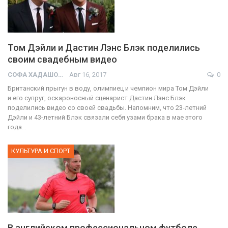
Том Дэйли и Дастин Лэнс Блэк поделились
своим свадебным видео
СОФА ХАДАШОТ
Авг 16, 2017
0
Британский прыгун в воду, олимпиец и чемпион мира Том Дэйли
и его супруг, оскароносный сценарист Дастин Лэнс Блэк
поделились видео со своей свадьбы. Напомним, что 23-летний
Дэйли и 43-летний Блэк связали себя узами брака в мае этого
года…
КУЛЬТУРА И СПОРТ
В английском профессиональном футболе