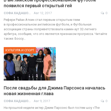
появился первый открытый гей
СОФА ХАДАШОТ
Авг 12, 2017
0
Рефери Райан Аткин стал первым открытым геем
в профессиональном английском футболе, и Футбольная
ассоциации страны поприветствовала камин-аут 32-летнего
арбитра, сообщив, что это является признаком прогресса. Читайте
также: Боссу…
КУЛЬТУРА И СПОРТ
После свадьбы для Джима Парсонса началась
новая жизненная глава
СОФА ХАДАШОТ
Авг 9, 2017
0
На прошлой неделе актер Джим Парсонс был гостем шоу «The