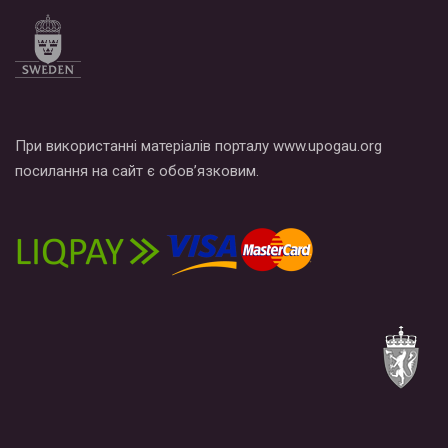
При використанні матеріалів порталу www.upogau.org
посилання на сайт є обов’язковим.