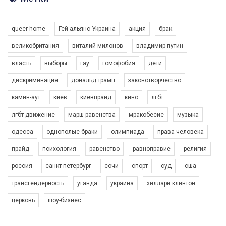
queer home
Гей-альянс Украина
акция
брак
великобритания
виталий милонов
владимир путин
власть
выборы
гау
гомофобия
дети
дискриминация
дональд трамп
законотворчество
00:58
камин-аут
киев
киевпрайд
кино
лгбт
Зупинимо насильство проти ЛГБТ в Україні! Stop violence against LGBT in Ukraine!
лгбт-движение
марш равенства
мракобесие
музыка
6/30/2017
Емоційний та вражаючий промо-ролік на конкурс PACT, який
одесса
однополые браки
олимпиада
права человека
представляє програму "Гей-альянс Україна" з протидії
прайд
психология
равенство
равноправие
религия
насильству проти ЛГБТ в Україні.
1.9K Просмотров
•
226 Нравится
•
5 Комментариев
россия
санкт-петербург
сочи
спорт
суд
сша
Ми просимо вашої підтримки, щоб реалізувати нашу
програму з боротьби з насильством проти ЛГБТ в Україні.
трансгендерность
уганда
украина
хиллари клинтон
Якщо ти хочеш підтримати нас - просто натисни "лайк" під
церковь
шоу-бизнес
відео.
Team of Gay Alliance Ukraine participates in a competition for the