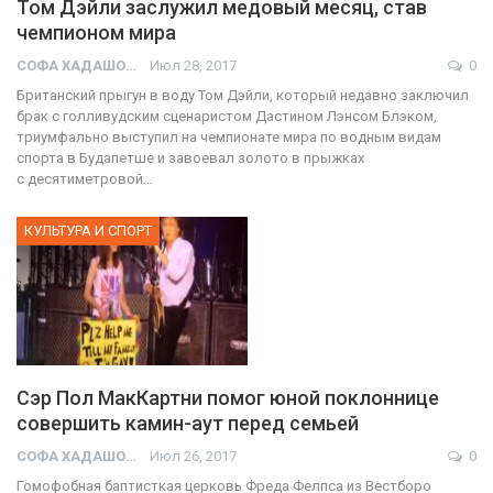
Том Дэйли заслужил медовый месяц, став
чемпионом мира
СОФА ХАДАШОТ
Июл 28, 2017
0
Британский прыгун в воду Том Дэйли, который недавно заключил
брак с голливудским сценаристом Дастином Лэнсом Блэком,
триумфально выступил на чемпионате мира по водным видам
спорта в Будапетше и завоевал золото в прыжках
с десятиметровой…
КУЛЬТУРА И СПОРТ
Сэр Пол МакКартни помог юной поклоннице
совершить камин-аут перед семьей
СОФА ХАДАШОТ
Июл 26, 2017
0
Гомофобная баптисткая церковь Фреда Фелпса из Вестборо