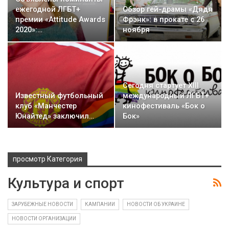
ежегодной ЛГБТ+
Обзор гей-драмы «Дядя
премии «Attitude Awards
Фрэнк»: в прокате с 26
2020»:…
ноября
Сегодня стартует XIII
Известный футбольный
международный ЛГБТ+
клуб «Манчестер
кинофестиваль «Бок о
Юнайтед» заключил…
Бок»
просмотр Категория
Культура и спорт
ЗАРУБЕЖНЫЕ НОВОСТИ
КАМПАНИИ
НОВОСТИ ОБ УКРАИНЕ
НОВОСТИ ОРГАНИЗАЦИИ