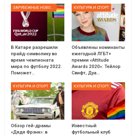
ЗАРУБЕЖНЫЕ НОВОСТИ
КУЛЬТУРА И СПОРТ
В Катаре разрешили
Объявлены номинанты
прайд-символику во
ежегодной ЛГБТ+
время чемпионата
премии «Attitude
мира по футболу 2022.
Awards 2020»: Тейлор
Поможет…
Свифт, Дуа…
КУЛЬТУРА И СПОРТ
КУЛЬТУРА И СПОРТ
Обзор гей-драмы
Известный
«Дядя Фрэнк»: в
футбольный клуб