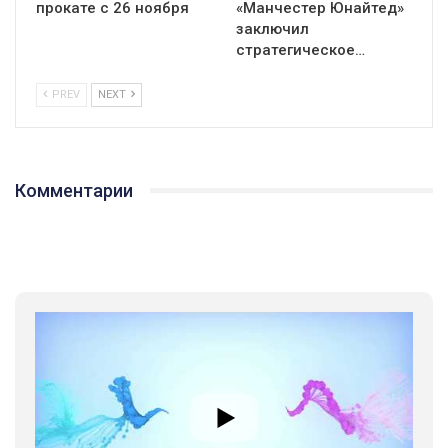
прокате с 26 ноября
«Манчестер Юнайтед»
заключил
стратегическое…
PREV
NEXT
Комментарии
01:01
17 травня IDAHO. Міжнародний день боротьби з гомофобією трансфобією і біфобія.
5/17/2020
В цьому році, пандемія та COVІD-19 не дали нам можливості
провести вуличні акції. Наше відео-звернення про те, що
навіть коли ми у різних містах та не можемо зустрінеться, ми
424 Просмотров
•
37 Нравится
•
1 Комментариев
разом. Ми закликаємо всіх хто поділяє цінності рівності та
солідарності, приєднатися до нас. Регіональні підрозділи
ГАУ є в 16 областях України.
Разом наш голос лунає гучніше!