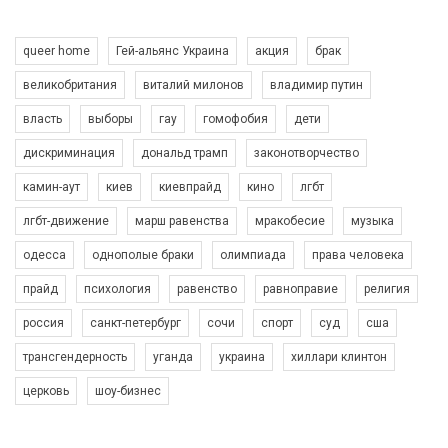
queer home
Гей-альянс Украина
акция
брак
великобритания
виталий милонов
владимир путин
власть
выборы
гау
гомофобия
дети
дискриминация
дональд трамп
законотворчество
камин-аут
киев
киевпрайд
кино
лгбт
00:58
лгбт-движение
марш равенства
мракобесие
музыка
Зупинимо насильство проти ЛГБТ в Україні! Stop violence against LGBT in Ukraine!
одесса
однополые браки
олимпиада
права человека
6/30/2017
Емоційний та вражаючий промо-ролік на конкурс PACT, який
прайд
психология
равенство
равноправие
религия
представляє програму "Гей-альянс Україна" з протидії
насильству проти ЛГБТ в Україні.
россия
санкт-петербург
сочи
спорт
суд
сша
1.9K Просмотров
•
226 Нравится
•
5 Комментариев
Ми просимо вашої підтримки, щоб реалізувати нашу
трансгендерность
уганда
украина
хиллари клинтон
програму з боротьби з насильством проти ЛГБТ в Україні.
церковь
шоу-бизнес
Якщо ти хочеш підтримати нас - просто натисни "лайк" під
відео.