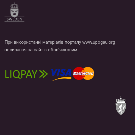
При використанні матеріалів порталу www.upogau.org
посилання на сайт є обов’язковим.