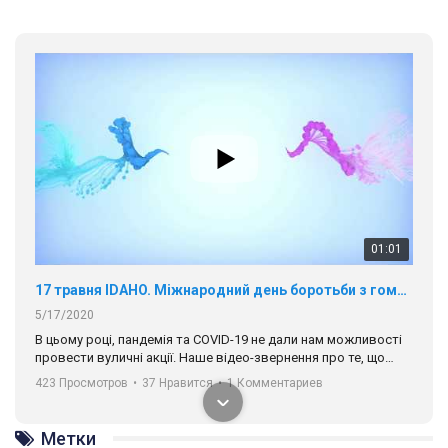
01:01
17 травня IDAHO. Міжнародний день боротьби з гомофобією трансфобією і біфобія.
5/17/2020
В цьому році, пандемія та COVІD-19 не дали нам можливості
провести вуличні акції. Наше відео-звернення про те, що
навіть коли ми у різних містах та не можемо зустрінеться, ми
423 Просмотров
•
37 Нравится
•
1 Комментариев
разом. Ми закликаємо всіх хто поділяє цінності рівності та
солідарності, приєднатися до нас. Регіональні підрозділи
ГАУ є в 16 областях України.
Метки
Разом наш голос лунає гучніше!