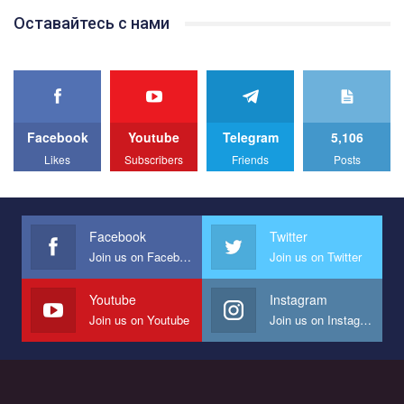
Team of Gay Alliance Ukraine participates in a competition for the
Оставайтесь с нами
best video, representing programme for the development of
organization. The competition is organized by inetrnational
organization PACT.
We appeal to your support and ask to help us implement our plan
to combat violence against LGBT people in Ukraine.
Facebook
Youtube
Telegram
5,106
All you have to do is to press "Like" below the video.
Likes
Subscribers
Friends
Posts
Эмоционально сильный ролик от команды "Гей-альянс
Украина", который принимает участие в конкурсе
международной организации PACT на лучший ролик,
представляющий программу развития организации.
Facebook
Twitter
Join us on Facebook
Join us on Twitter
Мы просим вас поддержать нас и помочь нам реализовать
наш план по борьбе с насилием и дискриминацией на почве
СОГИ в Украине.
Youtube
Instagram
Join us on Youtube
Join us on Instagram
Все, что вам нужно сделать - это зайти на наш канал YouTube
по этой ссылке и поставить лайк под видео.