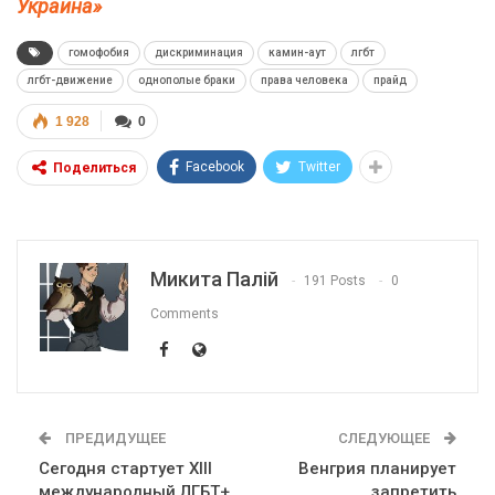
Украина»
гомофобия
дискриминация
камин-аут
лгбт
лгбт-движение
однополые браки
права человека
прайд
1 928
0
Facebook
Twitter
Поделиться
Микита Палій
191 Posts
0
Comments
ПРЕДИДУЩЕЕ
СЛЕДУЮЩЕЕ
Сегодня стартует XIII
Венгрия планирует
международный ЛГБТ+
запретить