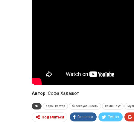
Автор:
Cофа Хадашот
аарон картер
бисексуальность
камин-аут
муз
Facebook
Twitter
Поделиться