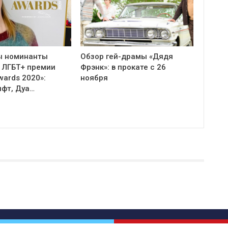
ы номинанты
Обзор гей-драмы «Дядя
 ЛГБТ+ премии
Фрэнк»: в прокате с 26
Awards 2020»:
ноября
ифт, Дуа…