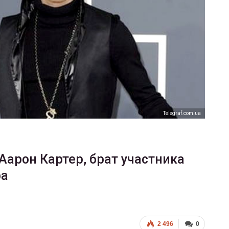
ФОТО
В Берлине отпраздновали
еры
легализацию гей-браков
ГЕЙ-АЛЬЯНС УКРАИНА
Июл 2, 2017
0
Тelegraf.com.ua
Аарон Картер, брат участника
ра
2 496
0