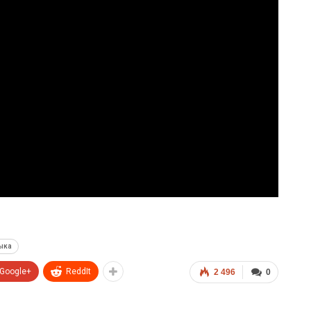
ыка
Google+
ReddIt
2 496
0