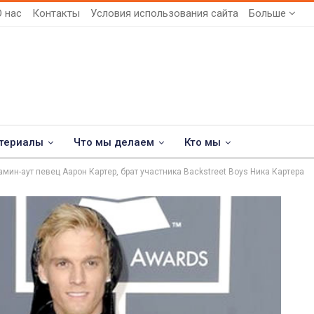
О нас
Контакты
Условия использования сайта
Больше
териалы
Что мы делаем
Кто мы
мин-аут певец Аарон Картер, брат участника Backstreet Boys Ника Картера