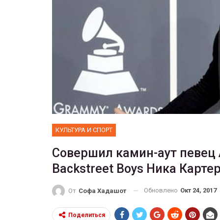
ФОТО
 собрал 200
ников
Военнослужащие-трансгенд
ГЕЙ-АЛЬЯНС УКРАИНА
10, 2017
0
Июл 27, 2017
0
КУЛЬТУРА И СПОРТ
Совершил камин-аут певец 
Backstreet Boys Ника Карте
Обновлено
Окт 24, 2017
От
Софа Хадашот
Поделиться