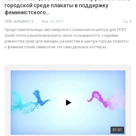
городской среде плакаты в поддержку
феминистского…
ГЕЙ-АЛЬЯНС УКРАИНА
Янв 19, 2017
0
Представительницы житомирского комьюнити-центра для ЛГБТ
Queer Home решили выразить свою солидарность с идеями
равенства прав для женщин, разместив в центре города плакаты
с феминистским символом. На самодельных постерах…
01:01