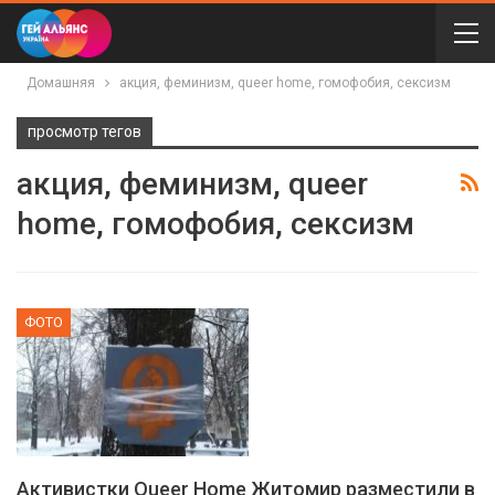
Домашняя
акция, феминизм, queer home, гомофобия, сексизм
просмотр тегов
акция, феминизм, queer
home, гомофобия, сексизм
ФОТО
Активистки Queer Home Житомир разместили в