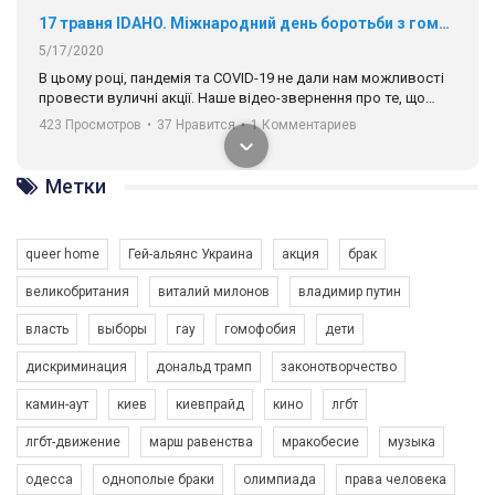
17 травня IDAHO. Міжнародний день боротьби з гомофобією трансфобією і біфобія.
5/17/2020
В цьому році, пандемія та COVІD-19 не дали нам можливості
провести вуличні акції. Наше відео-звернення про те, що
навіть коли ми у різних містах та не можемо зустрінеться, ми
423 Просмотров
•
37 Нравится
•
1 Комментариев
разом. Ми закликаємо всіх хто поділяє цінності рівності та
солідарності, приєднатися до нас. Регіональні підрозділи
ГАУ є в 16 областях України.
Метки
Разом наш голос лунає гучніше!
queer home
Гей-альянс Украина
акция
брак
великобритания
виталий милонов
владимир путин
власть
выборы
гау
гомофобия
дети
дискриминация
дональд трамп
законотворчество
камин-аут
киев
киевпрайд
кино
лгбт
00:58
лгбт-движение
марш равенства
мракобесие
музыка
Зупинимо насильство проти ЛГБТ в Україні! Stop violence against LGBT in Ukraine!
одесса
однополые браки
олимпиада
права человека
6/30/2017