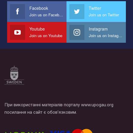
представляющий программу развития организации.
Facebook
Twitter
Join us on Facebook
Join us on Twitter
Мы просим вас поддержать нас и помочь нам реализовать
наш план по борьбе с насилием и дискриминацией на почве
СОГИ в Украине.
Youtube
Instagram
Join us on Youtube
Join us on Instagram
Все, что вам нужно сделать - это зайти на наш канал YouTube
по этой ссылке и поставить лайк под видео.
При використанні матеріалів порталу www.upogau.org
посилання на сайт є обов’язковим.