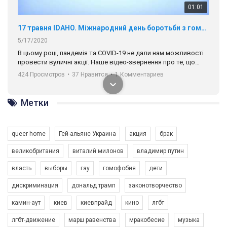
01:01
17 травня IDAHO. Міжнародний день боротьби з гомофобією трансфобією і біфобія.
5/17/2020
В цьому році, пандемія та COVІD-19 не дали нам можливості
провести вуличні акції. Наше відео-звернення про те, що
навіть коли ми у різних містах та не можемо зустрінеться, ми
424 Просмотров
•
37 Нравится
•
1 Комментариев
разом. Ми закликаємо всіх хто поділяє цінності рівності та
солідарності, приєднатися до нас. Регіональні підрозділи
ГАУ є в 16 областях України.
Метки
Разом наш голос лунає гучніше!
queer home
Гей-альянс Украина
акция
брак
великобритания
виталий милонов
владимир путин
власть
выборы
гау
гомофобия
дети
дискриминация
дональд трамп
законотворчество
камин-аут
киев
киевпрайд
кино
лгбт
00:58
лгбт-движение
марш равенства
мракобесие
музыка
Зупинимо насильство проти ЛГБТ в Україні! Stop violence against LGBT in Ukraine!