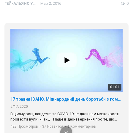
ГЕЙ-АЛЬЯНС УКРАИНА
Мар 2, 2016
0
01:01
17 травня IDAHO. Міжнародний день боротьби з гомофобією трансфобією і біфобія.
5/17/2020
В цьому році, пандемія та COVІD-19 не дали нам можливості
провести вуличні акції. Наше відео-звернення про те, що
навіть коли ми у різних містах та не можемо зустрінеться, ми
423 Просмотров
•
37 Нравится
•
1 Комментариев
разом. Ми закликаємо всіх хто поділяє цінності рівності та