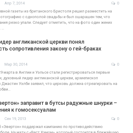
Апр 7, 2014
0
вной газеты из британского Бристоля решил разместить на
отографию с однополой свадьбы и был ошарашен тем, что
ания резко упали. Следует отметить, что на фото один жених
. …
идер англиканской церкви понял
ть сопротивления закону о гей-браках
Мар 30, 2014
0
 29 марта в Англии и Уэльсе стали регистрироваться первые
, духовный лидер англиканской церкви, архиепископ
 Джастин Уэлби заявил, что церковь должна отреагировать на
любви…
ертон» заправит в бутсы радужные шнурки –
ения к гомосексуалам
Сен 19, 2013
0
б «Эвертон» поддержал кампанию по противодействию
боле. На матч с «Вест Хэмом», который состоится в ближайшую