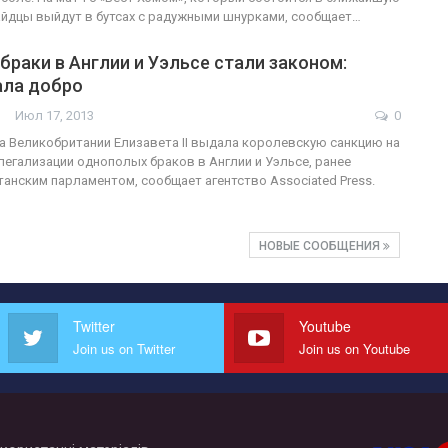
айдцы выйдут в бутсах с радужными шнурками, сообщает…
раки в Англии и Уэльсе стали законом:
ала добро
Июл 17, 2013
0
а Великобритании Елизавета II выдала королевскую санкцию на
легализации однополых браков в Англии и Уэльсе, ранее
анским парламентом, сообщает агентство Associated Press.
НОВЫЕ СООБЩЕНИЯ
Twitter
Youtube
Join us on Twitter
Join us on Youtube