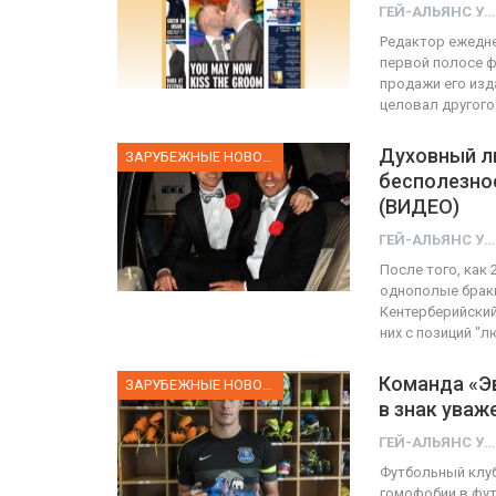
ГЕЙ-АЛЬЯНС УКРАИНА
Редактор ежедне
первой полосе ф
продажи его изд
целовал другого
Духовный л
ЗАРУБЕЖНЫЕ НОВОСТИ
бесполезнос
(ВИДЕО)
ГЕЙ-АЛЬЯНС УКРАИНА
После того, как
однополые браки
Кентерберийский
них с позиций "
Команда «Эв
ЗАРУБЕЖНЫЕ НОВОСТИ
в знак уваж
ГЕЙ-АЛЬЯНС УКРАИНА
Футбольный клу
гомофобии в фут