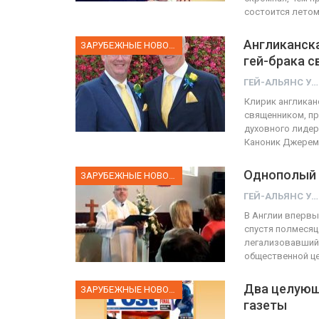
состоится летом
Англиканска
ЗАРУБЕЖНЫЕ НОВОСТИ
гей-брака с
ГЕЙ-АЛЬЯНС УКРАИНА
Клирик англикан
священником, п
духовного лидер
Каноник Джерем
Однополый 
ЗАРУБЕЖНЫЕ НОВОСТИ
ГЕЙ-АЛЬЯНС УКРАИНА
В Англии вперв
спустя полмесяца
легализовавший 
общественной ц
Два целующ
ЗАРУБЕЖНЫЕ НОВОСТИ
газеты