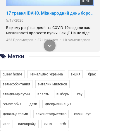
01:01
17 травня IDAHO. Міжнародний день боротьби з гомофобією трансфобією і біфобія.
5/17/2020
В цьому році, пандемія та COVІD-19 не дали нам
можливості провести вуличні акції. Наше відео-
звернення про те, що навіть коли ми у різних
423 Просмотров
•
37 Нравится
•
1 Комментариев
містах та не можемо зустрінеться, ми разом. Ми
закликаємо всіх хто поділяє цінності рівності та
солідарності, приєднатися до нас. Регіональні
Метки
підрозділи ГАУ є в 16 областях України.
Разом наш голос лунає гучніше!
queer home
Гей-альянс Украина
акция
брак
великобритания
виталий милонов
владимир путин
власть
выборы
гау
00:58
гомофобия
дети
дискриминация
дональд трамп
законотворчество
камин-аут
Зупинимо насильство проти ЛГБТ в Україні! Stop violence against LGBT in Ukraine!
6/30/2017
киев
киевпрайд
кино
лгбт
Емоційний та вражаючий промо-ролік на