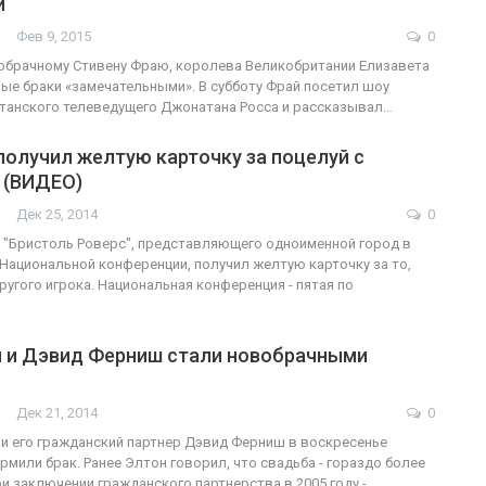
й
Фев 9, 2015
0
ФО
обрачному Стивену Фраю, королева Великобритании Елизавета
ые браки «замечательными». В субботу Фрай посетил шоу
ФОТО
В Берлине от
танского телеведущего Джонатана Росса и рассказывал…
служащие-трансгендеры
легализацию
олучил желтую карточку за поцелуй с
ГЕЙ-АЛЬЯНС УКРАИНА
ГЕЙ-АЛЬЯНС УКРАИНА
 (ВИДЕО)
Июл 27, 2017
0
Дек 25, 2014
0
 "Бристоль Роверс", представляющего одноименной город в
Национальной конференции, получил желтую карточку за то,
ругого игрока. Национальная конференция - пятая по
 и Дэвид Ферниш стали новобрачными
Дек 21, 2014
0
и его гражданский партнер Дэвид Ферниш в воскресенье
мили брак. Ранее Элтон говорил, что свадьба - гораздо более
ри заключении гражданского партнерства в 2005 году -