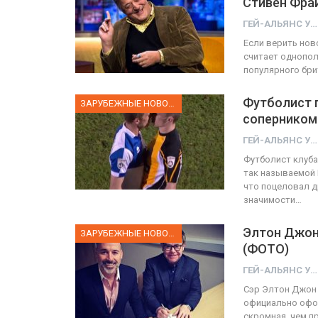
Стивен Фра
ГЕЙ-АЛЬЯНС УКРАИНА
ФОТО
Если верить нов
считает однопол
Прайд в Тель-Авиве собрал 200
популярного бри
тысяч участников
Военно
Футболист п
ЗАРУБЕЖНЫЕ НОВОСТИ
ГЕЙ-АЛЬЯНС УКРАИНА
соперником
Июн 10, 2017
0
ГЕЙ-АЛЬЯНС УКРАИНА
Футболист клуба
так называемой 
что поцеловал д
значимости…
Элтон Джон
ЗАРУБЕЖНЫЕ НОВОСТИ
(ФОТО)
ГЕЙ-АЛЬЯНС УКРАИНА
Сэр Элтон Джон 
официально офор
скромная, чем п