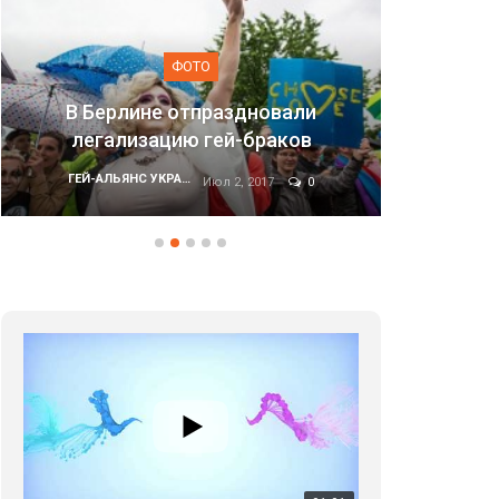
ТО
ФОТО
праздновали
 гей-браков
Марш равенства в Киеве,
ГЕЙ-АЛЬЯНС УКРАИНА
Июл 2, 2017
0
Июн 20, 2017