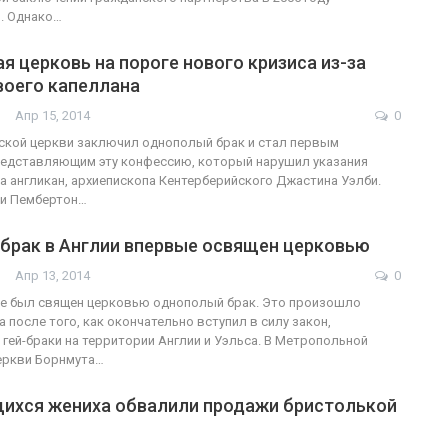
. Однако…
я церковь на пороге нового кризиса из-за
воего капеллана
Апр 15, 2014
0
ской церкви заключил однополый брак и стал первым
редставляющим эту конфессию, который нарушил указания
а англикан, архиепископа Кентерберийского Джастина Уэлби.
и Пембертон…
брак в Англии впервые освящен церковью
Апр 13, 2014
0
ые был священ церковью однополый брак. Это произошло
 после того, как окончательно вступил в силу закон,
гей-браки на территории Англии и Уэльса. В Метропольной
еркви Борнмута…
ихся жениха обвалили продажи бристолькой