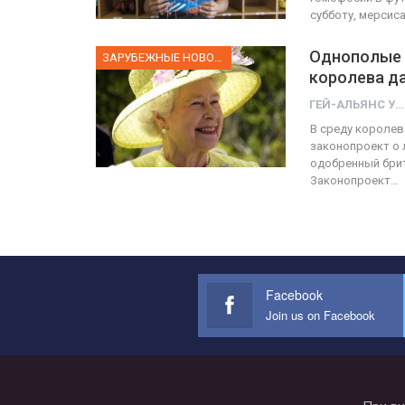
субботу, мерсис
Однополые б
ЗАРУБЕЖНЫЕ НОВОСТИ
королева д
ГЕЙ-АЛЬЯНС УКРАИНА
В среду королев
законопроект о 
одобренный брит
Законопроект…
Facebook
Join us on Facebook