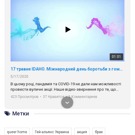
17 травня IDAHO. Міжнародний день боротьби з гомофобією трансфобією і біфобія.
5/17/2020
В цьому році, пандемія та COVІD-19 не дали нам можливості
провести вуличні акції. Наше відео-звернення про те, що
навіть коли ми у різних містах та не можемо зустрінеться, ми
423 Просмотров
•
37 Нравится
•
1 Комментариев
разом. Ми закликаємо всіх хто поділяє цінності рівності та
солідарності, приєднатися до нас. Регіональні підрозділи
ГАУ є в 16 областях України.
Разом наш голос лунає гучніше!
00:58
Метки
Зупинимо насильство проти ЛГБТ в Україні! Stop violence against LGBT in Ukraine!
6/30/2017
queer home
Гей-альянс Украина
акция
брак
Емоційний та вражаючий промо-ролік на конкурс PACT, який