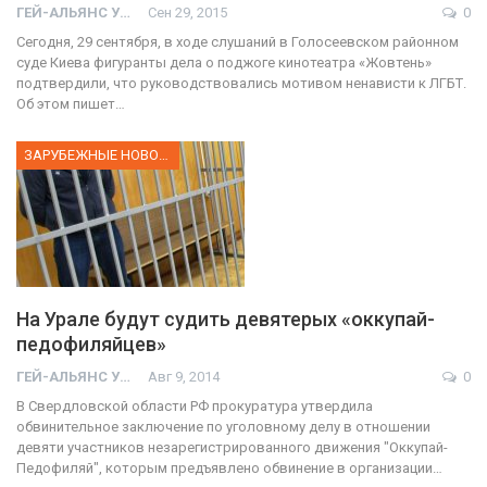
ГЕЙ-АЛЬЯНС УКРАИНА
Сен 29, 2015
0
Сегодня, 29 сентября, в ходе слушаний в Голосеевском районном
суде Киева фигуранты дела о поджоге кинотеатра «Жовтень»
подтвердили, что руководствовались мотивом ненависти к ЛГБТ.
Об этом пишет…
ЗАРУБЕЖНЫЕ НОВОСТИ
На Урале будут судить девятерых «оккупай-
педофиляйцев»
ГЕЙ-АЛЬЯНС УКРАИНА
Авг 9, 2014
0
В Свердловской области РФ прокуратура утвердила
обвинительное заключение по уголовному делу в отношении
девяти участников незарегистрированного движения "Оккупай-
Педофиляй", которым предъявлено обвинение в организации…