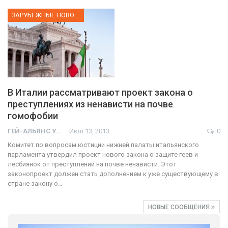
ЗАРУБЕЖНЫЕ НОВОСТИ
В Италии рассматривают проект закона о
преступлениях из ненависти на почве
гомофобии
ГЕЙ-АЛЬЯНС УКРАИНА
Июл 13, 2013
0
Комитет по вопросам юстиции нижней палаты итальянского
парламента утвердил проект нового закона о защите геев и
лесбиянок от преступлений на почве ненависти. Этот
законопроект должен стать дополнением к уже существующему в
стране закону о…
НОВЫЕ СООБЩЕНИЯ
01:01