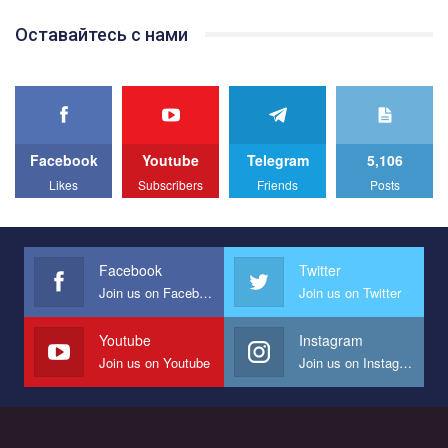
Team of Gay Alliance Ukraine participates in a competition for the
Оставайтесь с нами
best video, representing programme for the development of
organization. The competition is organized by inetrnational
organization PACT.
We appeal to your support and ask to help us implement our plan
to combat violence against LGBT people in Ukraine.
Facebook
Youtube
Telegram
5,106
All you have to do is to press "Like" below the video.
Likes
Subscribers
Friends
Posts
Эмоционально сильный ролик от команды "Гей-альянс
Украина", который принимает участие в конкурсе
международной организации PACT на лучший ролик,
представляющий программу развития организации.
Facebook
Twitter
Join us on Facebook
Join us on Twitter
Мы просим вас поддержать нас и помочь нам реализовать
наш план по борьбе с насилием и дискриминацией на почве
СОГИ в Украине.
Youtube
Instagram
Join us on Youtube
Join us on Instagram
Все, что вам нужно сделать - это зайти на наш канал YouTube
по этой ссылке и поставить лайк под видео.