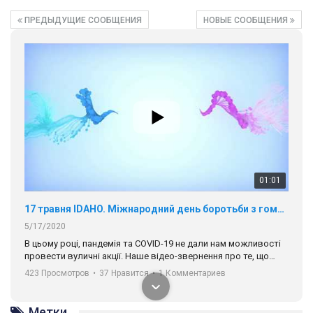
ПРЕДЫДУЩИЕ СООБЩЕНИЯ
НОВЫЕ СООБЩЕНИЯ
01:01
17 травня IDAHO. Міжнародний день боротьби з гомофобією трансфобією і біфобія.
5/17/2020
В цьому році, пандемія та COVІD-19 не дали нам можливості
провести вуличні акції. Наше відео-звернення про те, що
навіть коли ми у різних містах та не можемо зустрінеться, ми
423 Просмотров
•
37 Нравится
•
1 Комментариев
разом. Ми закликаємо всіх хто поділяє цінності рівності та
солідарності, приєднатися до нас. Регіональні підрозділи
ГАУ є в 16 областях України.
Метки