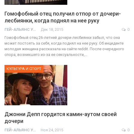
Гомофобный отец получил отпор от дочери-
лесбиянки, когда поднял на нее руку
ГЕЙ-АЛЬЯНС УКРАИНА
Дек 18, 2015
0
Гомофобный отец 26-летней дочери-лесбиянки забыл, что она
может постоять за себя, когда поднял на нее руку. Об инциденте
молодая женщина рассказала на сайте reddit. После очередного
спора, возникшего из-за ее сексуальности,…
КУЛЬТУРА И СПОРТ
Джонни Депп гордится камин-аутом своей
дочери
ГЕЙ-АЛЬЯНС УКРАИНА
Ноя 24, 2015
0