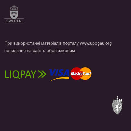
При використанні матеріалів порталу www.upogau.org
посилання на сайт є обов’язковим.