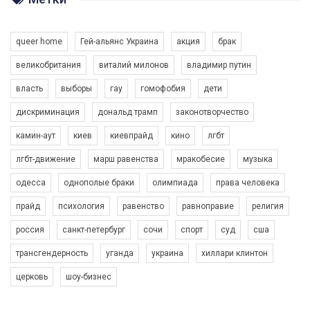
Разом наш голос лунає гучніше!
queer home
Гей-альянс Украина
акция
брак
великобритания
виталий милонов
владимир путин
власть
выборы
гау
гомофобия
дети
дискриминация
дональд трамп
законотворчество
камин-аут
киев
киевпрайд
кино
лгбт
00:58
лгбт-движение
марш равенства
мракобесие
музыка
Зупинимо насильство проти ЛГБТ в Україні! Stop violence against LGBT in Ukraine!
одесса
однополые браки
олимпиада
права человека
6/30/2017
Емоційний та вражаючий промо-ролік на конкурс PACT, який
прайд
психология
равенство
равноправие
религия
представляє програму "Гей-альянс Україна" з протидії
насильству проти ЛГБТ в Україні.
россия
санкт-петербург
сочи
спорт
суд
сша
1.9K Просмотров
•
226 Нравится
•
5 Комментариев
Ми просимо вашої підтримки, щоб реалізувати нашу
трансгендерность
уганда
украина
хиллари клинтон
програму з боротьби з насильством проти ЛГБТ в Україні.
церковь
шоу-бизнес
Якщо ти хочеш підтримати нас - просто натисни "лайк" під
відео.