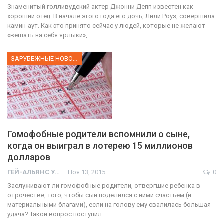
Знаменитый голливудский актер Джонни Депп известен как
хороший отец. В начале этого года его дочь, Лили Роуз, совершила
камин-аут. Как это принято сейчас у людей, которые не желают
«вешать на себя ярлыки»,…
ЗАРУБЕЖНЫЕ НОВОСТИ
Гомофобные родители вспомнили о сыне,
когда он выиграл в лотерею 15 миллионов
долларов
ГЕЙ-АЛЬЯНС УКРАИНА
Ноя 13, 2015
0
Заслуживают ли гомофобные родители, отвергшие ребенка в
отрочестве, того, чтобы сын поделился с ними счастьем (и
материальными благами), если на голову ему свалилась большая
удача? Такой вопрос поступил…