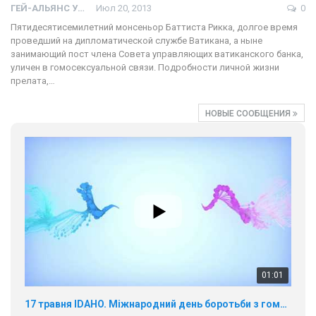
ГЕЙ-АЛЬЯНС УКРАИНА
Июл 20, 2013
0
Пятидесятисемилетний монсеньор Баттиста Рикка, долгое время
проведший на дипломатической службе Ватикана, а ныне
занимающий пост члена Совета управляющих ватиканского банка,
уличен в гомосексуальной связи. Подробности личной жизни
прелата,…
НОВЫЕ СООБЩЕНИЯ
01:01
17 травня IDAHO. Міжнародний день боротьби з гомофобією трансфобією і біфобія.