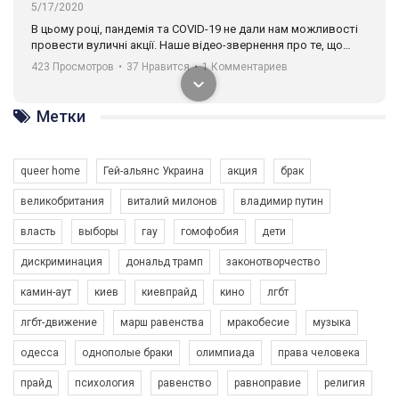
5/17/2020
В цьому році, пандемія та COVІD-19 не дали нам можливості
провести вуличні акції. Наше відео-звернення про те, що
навіть коли ми у різних містах та не можемо зустрінеться, ми
423 Просмотров
•
37 Нравится
•
1 Комментариев
разом. Ми закликаємо всіх хто поділяє цінності рівності та
солідарності, приєднатися до нас. Регіональні підрозділи
ГАУ є в 16 областях України.
Метки
Разом наш голос лунає гучніше!
queer home
Гей-альянс Украина
акция
брак
великобритания
виталий милонов
владимир путин
власть
выборы
гау
гомофобия
дети
дискриминация
дональд трамп
законотворчество
камин-аут
киев
киевпрайд
кино
лгбт
00:58
лгбт-движение
марш равенства
мракобесие
музыка
Зупинимо насильство проти ЛГБТ в Україні! Stop violence against LGBT in Ukraine!
одесса
однополые браки
олимпиада
права человека
6/30/2017
Емоційний та вражаючий промо-ролік на конкурс PACT, який
прайд
психология
равенство
равноправие
религия
представляє програму "Гей-альянс Україна" з протидії