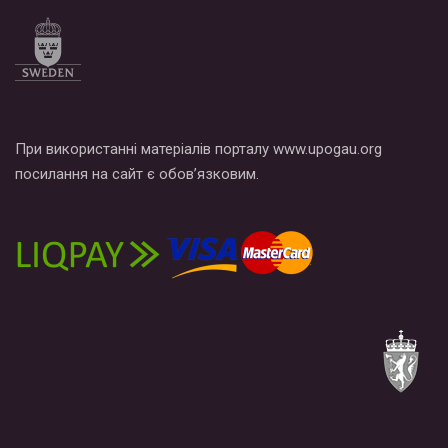
При використанні матеріалів порталу www.upogau.org
посилання на сайт є обов’язковим.