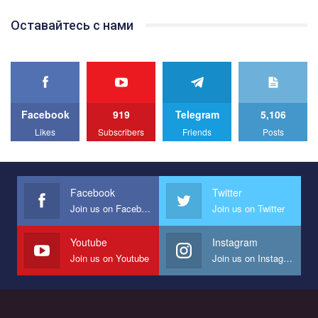
Team of Gay Alliance Ukraine participates in a competition for the
Оставайтесь с нами
best video, representing programme for the development of
organization. The competition is organized by inetrnational
organization PACT.
We appeal to your support and ask to help us implement our plan
to combat violence against LGBT people in Ukraine.
Facebook
919
Telegram
5,106
All you have to do is to press "Like" below the video.
Likes
Subscribers
Friends
Posts
Эмоционально сильный ролик от команды "Гей-альянс
Украина", который принимает участие в конкурсе
международной организации PACT на лучший ролик,
представляющий программу развития организации.
Facebook
Twitter
Join us on Facebook
Join us on Twitter
Мы просим вас поддержать нас и помочь нам реализовать
наш план по борьбе с насилием и дискриминацией на почве
СОГИ в Украине.
Youtube
Instagram
Join us on Youtube
Join us on Instagram
Все, что вам нужно сделать - это зайти на наш канал YouTube
по этой ссылке и поставить лайк под видео.