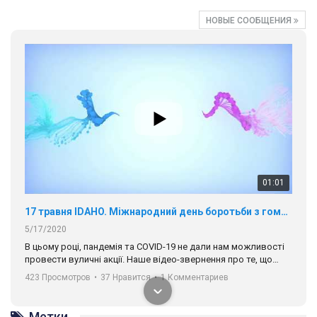
НОВЫЕ СООБЩЕНИЯ
01:01
17 травня IDAHO. Міжнародний день боротьби з гомофобією трансфобією і біфобія.
5/17/2020
В цьому році, пандемія та COVІD-19 не дали нам можливості
провести вуличні акції. Наше відео-звернення про те, що
навіть коли ми у різних містах та не можемо зустрінеться, ми
423 Просмотров
•
37 Нравится
•
1 Комментариев
разом. Ми закликаємо всіх хто поділяє цінності рівності та
солідарності, приєднатися до нас. Регіональні підрозділи
ГАУ є в 16 областях України.
Метки