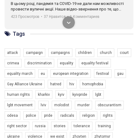
В цьому році, пандемія та COVІD-19 не дали нам можливості
провести вуличні акції. Наше відео-звернення про те, що
навіть коли ми у різних містах та не можемо зустрінеться, ми
423 Просмотров
•
37 Нравится
•
1 Комментариев
разом. Ми закликаємо всіх хто поділяє цінності рівності та
солідарності, приєднатися до нас. Регіональні підрозділи
ГАУ є в 16 областях України.
Tags
Разом наш голос лунає гучніше!
attack
campaign
campaigns
children
church
court
crimea
discrimination
equality
equality festival
equality march
eu
european integration
festival
gau
Gay Alliance Ukraine
hatred
hiv
homophobia
human rights
kharkiv
kyiv
kyivpride
lgbt
00:58
lgbt movement
lviv
molodist
murder
obscurantism
Зупинимо насильство проти ЛГБТ в Україні! Stop violence against LGBT in Ukraine!
odesa
police
pride
radicals
religion
rights
6/30/2017
Емоційний та вражаючий промо-ролік на конкурс PACT, який
right sector
russia
stories
tolerance
training
представляє програму "Гей-альянс Україна" з протидії
насильству проти ЛГБТ в Україні.
ukraine
violence
we exist
zhovten
zhytomyr
1.9K Просмотров
•
226 Нравится
•
5 Комментариев