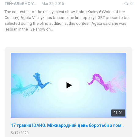
ГЕЙ-АЛЬЯНС УКРАИНА
Mar 22, 2016
0
The contestant of the reality talent show Holos Krainy 6 (Voice of the
Country) Agata Vilchyk has become the first openly LGBT person to be
selected during the blind audition at this contest. Agata said she was
lesbian in the live show on…
01:01
17 травня IDAHO. Міжнародний день боротьби з гомофобією трансфобією і біфобія.
5/17/2020