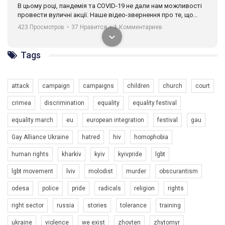
В цьому році, пандемія та COVІD-19 не дали нам можливості
провести вуличні акції. Наше відео-звернення про те, що
навіть коли ми у різних містах та не можемо зустрінеться, ми
423 Просмотров
•
37 Нравится
•
1 Комментариев
разом. Ми закликаємо всіх хто поділяє цінності рівності та
солідарності, приєднатися до нас. Регіональні підрозділи
ГАУ є в 16 областях України.
Tags
Разом наш голос лунає гучніше!
attack
campaign
campaigns
children
church
court
crimea
discrimination
equality
equality festival
equality march
eu
european integration
festival
gau
Gay Alliance Ukraine
hatred
hiv
homophobia
human rights
kharkiv
kyiv
kyivpride
lgbt
00:58
lgbt movement
lviv
molodist
murder
obscurantism
Зупинимо насильство проти ЛГБТ в Україні! Stop violence against LGBT in Ukraine!
odesa
police
pride
radicals
religion
rights
6/30/2017
Емоційний та вражаючий промо-ролік на конкурс PACT, який
right sector
russia
stories
tolerance
training
представляє програму "Гей-альянс Україна" з протидії
насильству проти ЛГБТ в Україні.
ukraine
violence
we exist
zhovten
zhytomyr
1.9K Просмотров
•
226 Нравится
•
5 Комментариев