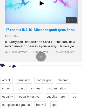
01:01
17 травня IDAHO. Міжнародний день боротьби з гомофобією трансфобією і біфобія.
5/17/2020
В цьому році, пандемія та COVІD-19 не дали нам
можливості провести вуличні акції. Наше відео-
звернення про те, що навіть коли ми у різних
423 Просмотров
•
37 Нравится
•
1 Комментариев
містах та не можемо зустрінеться, ми разом. Ми
закликаємо всіх хто поділяє цінності рівності та
солідарності, приєднатися до нас. Регіональні
Tags
підрозділи ГАУ є в 16 областях України.
Разом наш голос лунає гучніше!
attack
campaign
campaigns
children
church
court
crimea
discrimination
equality
equality festival
equality march
eu
00:58
european integration
festival
gau