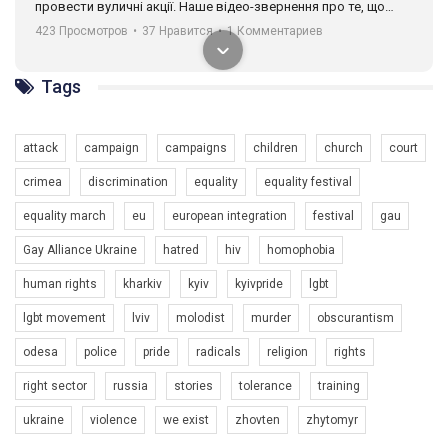
провести вуличні акції. Наше відео-звернення про те, що
навіть коли ми у різних містах та не можемо зустрінеться, ми
423 Просмотров
•
37 Нравится
•
1 Комментариев
разом. Ми закликаємо всіх хто поділяє цінності рівності та
солідарності, приєднатися до нас. Регіональні підрозділи
ГАУ є в 16 областях України.
Tags
Разом наш голос лунає гучніше!
attack
campaign
campaigns
children
church
court
crimea
discrimination
equality
equality festival
equality march
eu
european integration
festival
gau
Gay Alliance Ukraine
hatred
hiv
homophobia
human rights
kharkiv
kyiv
kyivpride
lgbt
00:58
lgbt movement
lviv
molodist
murder
obscurantism
Зупинимо насильство проти ЛГБТ в Україні! Stop violence against LGBT in Ukraine!
odesa
police
pride
radicals
religion
rights
6/30/2017
Емоційний та вражаючий промо-ролік на конкурс PACT, який
right sector
russia
stories
tolerance
training
представляє програму "Гей-альянс Україна" з протидії
насильству проти ЛГБТ в Україні.
ukraine
violence
we exist
zhovten
zhytomyr
1.9K Просмотров
•
226 Нравится
•
5 Комментариев