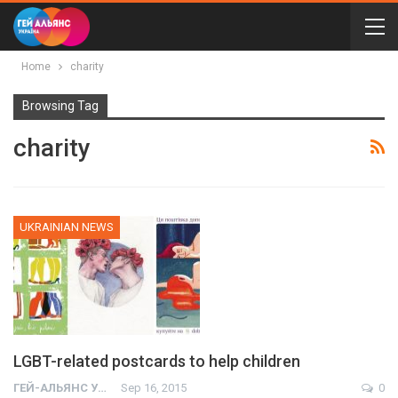
Home
charity
Browsing Tag
charity
UKRAINIAN NEWS
LGBT-related postcards to help children
ГЕЙ-АЛЬЯНС УКРАИНА
Sep 16, 2015
0