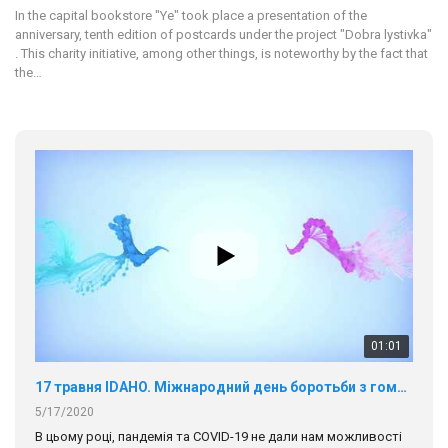
In the capital bookstore "Ye" took place a presentation of the
anniversary, tenth edition of postcards under the project "Dobra lystivka"
. This charity initiative, among other things, is noteworthy by the fact that
the…
01:01
17 травня IDAHO. Міжнародний день боротьби з гомофобією трансфобією і біфобія.
5/17/2020
В цьому році, пандемія та COVІD-19 не дали нам можливості