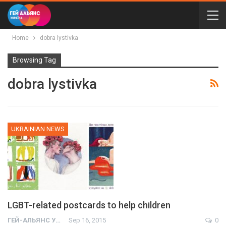
Home
dobra lystivka
Browsing Tag
dobra lystivka
UKRAINIAN NEWS
LGBT-related postcards to help children
ГЕЙ-АЛЬЯНС УКРАИНА
Sep 16, 2015
0