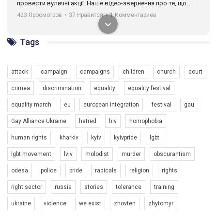
провести вуличні акції. Наше відео-звернення про те, що
навіть коли ми у різних містах та не можемо зустрінеться, ми
423 Просмотров
•
37 Нравится
•
1 Комментариев
разом. Ми закликаємо всіх хто поділяє цінності рівності та
солідарності, приєднатися до нас. Регіональні підрозділи
ГАУ є в 16 областях України.
Tags
Разом наш голос лунає гучніше!
attack
campaign
campaigns
children
church
court
crimea
discrimination
equality
equality festival
equality march
eu
european integration
festival
gau
Gay Alliance Ukraine
hatred
hiv
homophobia
human rights
kharkiv
kyiv
kyivpride
lgbt
00:58
lgbt movement
lviv
molodist
murder
obscurantism
Зупинимо насильство проти ЛГБТ в Україні! Stop violence against LGBT in Ukraine!
odesa
police
pride
radicals
religion
rights
6/30/2017
Емоційний та вражаючий промо-ролік на конкурс PACT, який
right sector
russia
stories
tolerance
training
представляє програму "Гей-альянс Україна" з протидії
насильству проти ЛГБТ в Україні.
ukraine
violence
we exist
zhovten
zhytomyr
1.9K Просмотров
•
226 Нравится
•
5 Комментариев