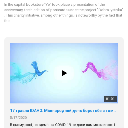
In the capital bookstore "Ye" took place a presentation of the
anniversary, tenth edition of postcards under the project "Dobra lystivka"
. This charity initiative, among other things, is noteworthy by the fact that
the…
01:01
17 травня IDAHO. Міжнародний день боротьби з гомофобією трансфобією і біфобія.
5/17/2020
В цьому році, пандемія та COVІD-19 не дали нам можливості