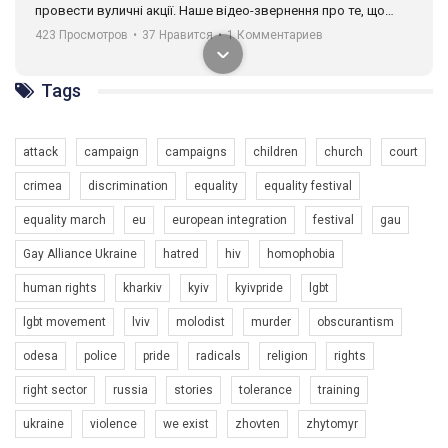
провести вуличні акції. Наше відео-звернення про те, що
навіть коли ми у різних містах та не можемо зустрінеться, ми
423 Просмотров
•
37 Нравится
•
1 Комментариев
разом. Ми закликаємо всіх хто поділяє цінності рівності та
солідарності, приєднатися до нас. Регіональні підрозділи
ГАУ є в 16 областях України.
Tags
Разом наш голос лунає гучніше!
attack
campaign
campaigns
children
church
court
crimea
discrimination
equality
equality festival
equality march
eu
european integration
festival
gau
Gay Alliance Ukraine
hatred
hiv
homophobia
human rights
kharkiv
kyiv
kyivpride
lgbt
00:58
lgbt movement
lviv
molodist
murder
obscurantism
Зупинимо насильство проти ЛГБТ в Україні! Stop violence against LGBT in Ukraine!
odesa
police
pride
radicals
religion
rights
6/30/2017
Емоційний та вражаючий промо-ролік на конкурс PACT, який
right sector
russia
stories
tolerance
training
представляє програму "Гей-альянс Україна" з протидії
насильству проти ЛГБТ в Україні.
ukraine
violence
we exist
zhovten
zhytomyr
1.9K Просмотров
•
226 Нравится
•
5 Комментариев