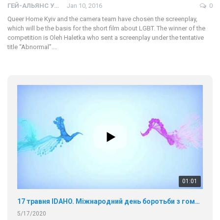
ГЕЙ-АЛЬЯНС УКРАИНА
Jan 10, 2016
0
Queer Home Kyiv and the camera team have chosen the screenplay,
which will be the basis for the short film about LGBT. The winner of the
competition is Oleh Haletka who sent a screenplay under the tentative
title “Abnormal”.…
01:01
17 травня IDAHO. Міжнародний день боротьби з гомофобією трансфобією і біфобія.
5/17/2020