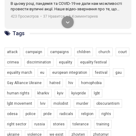
В цьому році, пандемія та COVІD-19 не дали нам можливості
провести вуличні акції. Наше відео-звернення про те, що
навіть коли ми у різних містах та не можемо зустрінеться, ми
423 Просмотров
•
37 Нравится
•
1 Комментариев
разом. Ми закликаємо всіх хто поділяє цінності рівності та
солідарності, приєднатися до нас. Регіональні підрозділи
ГАУ є в 16 областях України.
Tags
Разом наш голос лунає гучніше!
attack
campaign
campaigns
children
church
court
crimea
discrimination
equality
equality festival
equality march
eu
european integration
festival
gau
Gay Alliance Ukraine
hatred
hiv
homophobia
human rights
kharkiv
kyiv
kyivpride
lgbt
00:58
lgbt movement
lviv
molodist
murder
obscurantism
Зупинимо насильство проти ЛГБТ в Україні! Stop violence against LGBT in Ukraine!
odesa
police
pride
radicals
religion
rights
6/30/2017
Емоційний та вражаючий промо-ролік на конкурс PACT, який
right sector
russia
stories
tolerance
training
представляє програму "Гей-альянс Україна" з протидії
насильству проти ЛГБТ в Україні.
ukraine
violence
we exist
zhovten
zhytomyr
1.9K Просмотров
•
226 Нравится
•
5 Комментариев