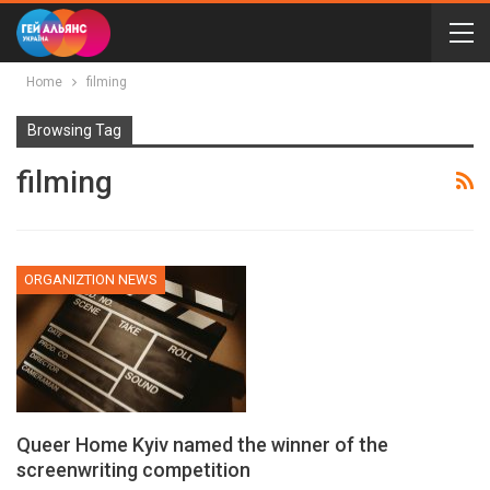
Home
filming
Browsing Tag
filming
ORGANIZTION NEWS
Queer Home Kyiv named the winner of the
screenwriting competition