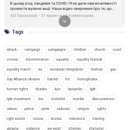
В цьому році, пандемія та COVІD-19 не дали нам можливості
провести вуличні акції. Наше відео-звернення про те, що
навіть коли ми у різних містах та не можемо зустрінеться, ми
423 Просмотров
•
37 Нравится
•
1 Комментариев
разом. Ми закликаємо всіх хто поділяє цінності рівності та
солідарності, приєднатися до нас. Регіональні підрозділи
ГАУ є в 16 областях України.
Tags
Разом наш голос лунає гучніше!
attack
campaign
campaigns
children
church
court
crimea
discrimination
equality
equality festival
equality march
eu
european integration
festival
gau
Gay Alliance Ukraine
hatred
hiv
homophobia
human rights
kharkiv
kyiv
kyivpride
lgbt
00:58
lgbt movement
lviv
molodist
murder
obscurantism
Зупинимо насильство проти ЛГБТ в Україні! Stop violence against LGBT in Ukraine!
odesa
police
pride
radicals
religion
rights
6/30/2017
Емоційний та вражаючий промо-ролік на конкурс PACT, який
right sector
russia
stories
tolerance
training
представляє програму "Гей-альянс Україна" з протидії
насильству проти ЛГБТ в Україні.
ukraine
violence
we exist
zhovten
zhytomyr
1.9K Просмотров
•
226 Нравится
•
5 Комментариев