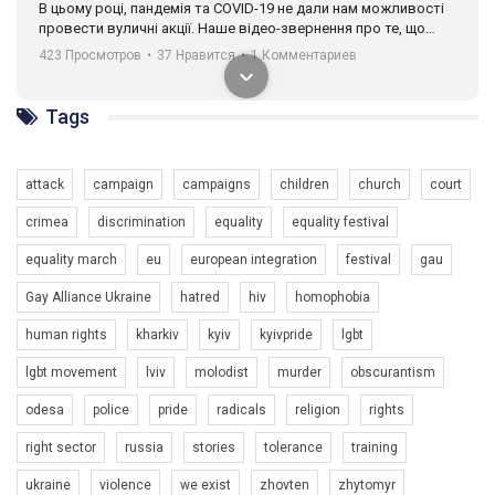
В цьому році, пандемія та COVІD-19 не дали нам можливості
провести вуличні акції. Наше відео-звернення про те, що
навіть коли ми у різних містах та не можемо зустрінеться, ми
423 Просмотров
•
37 Нравится
•
1 Комментариев
разом. Ми закликаємо всіх хто поділяє цінності рівності та
солідарності, приєднатися до нас. Регіональні підрозділи
ГАУ є в 16 областях України.
Tags
Разом наш голос лунає гучніше!
attack
campaign
campaigns
children
church
court
crimea
discrimination
equality
equality festival
equality march
eu
european integration
festival
gau
Gay Alliance Ukraine
hatred
hiv
homophobia
human rights
kharkiv
kyiv
kyivpride
lgbt
00:58
lgbt movement
lviv
molodist
murder
obscurantism
Зупинимо насильство проти ЛГБТ в Україні! Stop violence against LGBT in Ukraine!
odesa
police
pride
radicals
religion
rights
6/30/2017
Емоційний та вражаючий промо-ролік на конкурс PACT, який
right sector
russia
stories
tolerance
training
представляє програму "Гей-альянс Україна" з протидії
насильству проти ЛГБТ в Україні.
ukraine
violence
we exist
zhovten
zhytomyr
1.9K Просмотров
•
226 Нравится
•
5 Комментариев