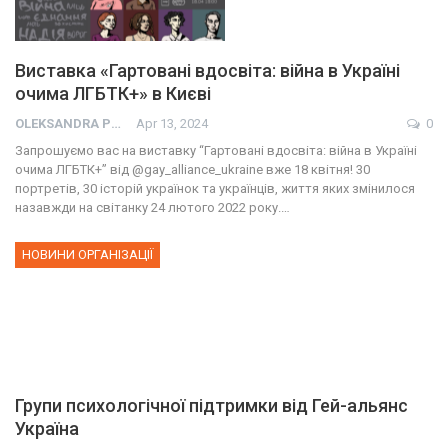
Виставка «Гартовані вдосвіта: війна в Україні
очима ЛГБТК+» в Києві
OLEKSANDRA PRESS
Apr 13, 2024
0
Запрошуємо вас на виставку “Гартовані вдосвіта: війна в Україні
очима ЛГБТК+” від @gay_alliance_ukraine вже 18 квітня! 30
портретів, 30 історій українок та українців, життя яких змінилося
назавжди на світанку 24 лютого 2022 року.…
НОВИНИ ОРГАНІЗАЦІЇ
Групи психологічної підтримки від Гей-альянс
Україна