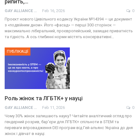
рипить,…
GAY ALLIANCE UKRAINE
Feb 16, 2026
0
Проєкт нового Цивільного кодексу України №14394 — це документ
з «подвійним дном». Його «фасад» — перші 300 сторінок —
максимально ліберальний, проєвропейський, захищає приватність
та гідність. А ось глибинні норми містять консервативні…
ПУБЛІКАЦІЇ
Роль жінок та ЛГБТК+ у науці
GAY ALLIANCE UKRAINE
Feb 11, 2026
0
Чому 30% жінок залишають науку? Читайте аналітичний огляд про
гендерний розрив, бар'єри для ЛГБТК+ спільноти в STEM та
переваги впровадження DEI програм від Гей-альянс Україна до дня
жінок і дівчат в науці.