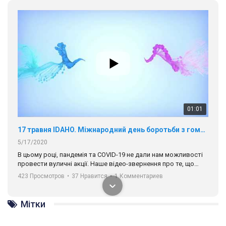
01:01
17 травня IDAHO. Міжнародний день боротьби з гомофобією трансфобією і біфобія.
5/17/2020
В цьому році, пандемія та COVІD-19 не дали нам можливості
провести вуличні акції. Наше відео-звернення про те, що
навіть коли ми у різних містах та не можемо зустрінеться, ми
423 Просмотров
•
37 Нравится
•
1 Комментариев
разом. Ми закликаємо всіх хто поділяє цінності рівності та
солідарності, приєднатися до нас. Регіональні підрозділи
ГАУ є в 16 областях України.
Мітки
Разом наш голос лунає гучніше!