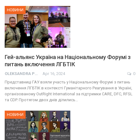
НОВИНИ
Гей-альянс Україна на Національному Форумі з
питань включення ЛГБТІК
OLEKSANDRA PRESS
Apr 16, 2024
0
Представниці ГАУ взяли участь у Національному Форумі з питань
включення ЛГБТІК в контексті Гуманітарного Реагування в Україні,
організованому OutRight International за підтримки CARE, DFC, RFSL
та CDP. Протягом двох днів ділились…
НОВИНИ