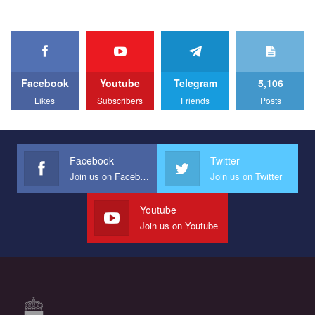
organization. The competition is organized by inetrnational
organization PACT.
We appeal to your support and ask to help us implement our plan
to combat violence against LGBT people in Ukraine.
Facebook
Youtube
Telegram
5,106
All you have to do is to press "Like" below the video.
Likes
Subscribers
Friends
Posts
Эмоционально сильный ролик от команды "Гей-альянс
Украина", который принимает участие в конкурсе
международной организации PACT на лучший ролик,
представляющий программу развития организации.
Facebook
Twitter
Join us on Facebook
Join us on Twitter
Мы просим вас поддержать нас и помочь нам реализовать
наш план по борьбе с насилием и дискриминацией на почве
СОГИ в Украине.
Youtube
Join us on Youtube
Все, что вам нужно сделать - это зайти на наш канал YouTube
по этой ссылке и поставить лайк под видео.