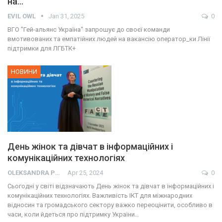
на…
EVIL OWL
Jan 31, 2025
0
ВГО "Гей-альянс Україна" запрошує до своєї команди
вмотивованих та емпатійних людей на вакансію оператор_ки Лінії
підтримки для ЛГБТК+
НОВИНИ
День жінок та дівчат в інформаційних і
комунікаційних технологіях
OLEKSANDRA PRESS
Apr 25, 2024
0
Сьогодні у світі відзначають День жінок та дівчат в інформаційних і
комунікаційних технологіях. Важливість ІКТ для міжнародних
відносин та громадського сектору важко переоцінити, особливо в
часи, коли йдеться про підтримку України…