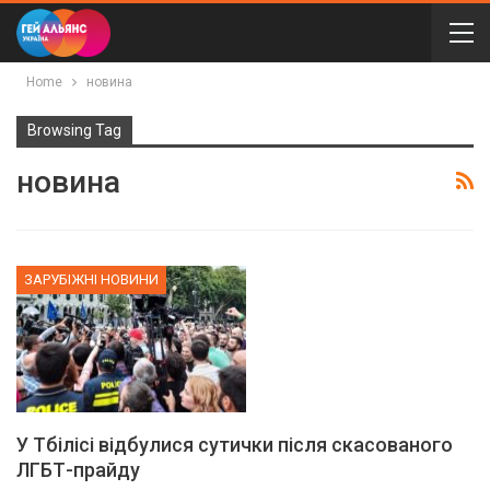
Home
новина
Browsing Tag
новина
ЗАРУБІЖНІ НОВИНИ
У Тбілісі відбулися сутички після скасованого
ЛГБТ-прайду