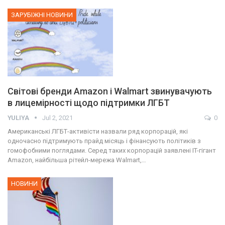
ЗАРУБІЖНІ НОВИНИ
Світові бренди Amazon і Walmart звинувачують
в лицемірності щодо підтримки ЛГБТ
YULIYA
Jul 2, 2021
0
Американські ЛГБТ-активісти назвали ряд корпорацій, які
одночасно підтримують прайд місяць і фінансують політиків з
гомофобними поглядами. Серед таких корпорацій заявлені IT-гігант
Amazon, найбільша рітейл-мережа Walmart,…
НОВИНИ