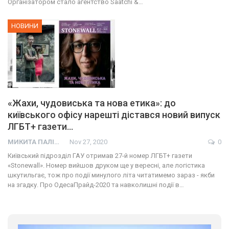
Організатором стало агентство Saatchi &…
НОВИНИ
«Жахи, чудовиська та нова етика»: до
київського офісу нарешті дістався новий випуск
ЛГБТ+ газети…
МИКИТА ПАЛІЙ
Nov 27, 2020
0
Київський підрозділ ГАУ отримав 27-й номер ЛГБТ+ газети
«Stonewall». Номер вийшов друком ще у вересні, але логістика
шкутильгає, тож про події минулого літа читатимемо зараз - якби
на згадку. Про ОдесаПрайд-2020 та навколишні події в…