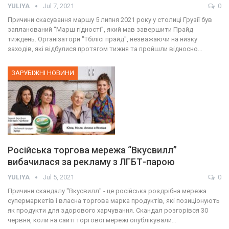
YULIYA
Jul 7, 2021
0
Причини скасування маршу 5 липня 2021 року у столиці Грузії був
запланований “Марш гідності”, який мав завершити Прайд
тиждень. Організатори "Тбілісі прайд", незважаючи на низку
заходів, які відбулися протягом тижня та пройшли відносно…
ЗАРУБІЖНІ НОВИНИ
Російська торгова мережа “Вкусвилл”
вибачилася за рекламу з ЛГБТ-парою
YULIYA
Jul 5, 2021
0
Причини скандалу "Вкусвилл" - це російська роздрібна мережа
супермаркетів і власна торгова марка продуктів, які позиціонують
як продукти для здорового харчування. Скандал розгорівся 30
червня, коли на сайті торгової мережі опублікували…