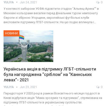
YULIYA
Jun 24, 2021
0
У контексті заборони УЄФА підсвітити стадіон “Альянц-Арена”” в
Мюнхені кольорами веселки перед фінальним туром чемпіонату
Європи зі збірною Угорщини, європейські футбольні клуби
висловили підтримку ЛГБТ-спільноти. На цю подію вплинула і…
НОВИНИ
Українська акція в підтримку ЛГБТ-спільноти
була нагороджена “сріблом” на “Каннських
левах”- 2021
YULIYA
Jun 23, 2021
0
Передісторія У 2020 році в рамках Всесвітнього місяця гордості в
Києві відбулася акція “Мама зрозуміє та підтримає”, спрямована на
підтримку ЛГБТ-спільноти в українському суспільстві.