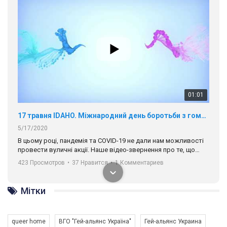
01:01
17 травня IDAHO. Міжнародний день боротьби з гомофобією трансфобією і біфобія.
5/17/2020
В цьому році, пандемія та COVІD-19 не дали нам можливості
провести вуличні акції. Наше відео-звернення про те, що
навіть коли ми у різних містах та не можемо зустрінеться, ми
423 Просмотров
•
37 Нравится
•
1 Комментариев
разом. Ми закликаємо всіх хто поділяє цінності рівності та
солідарності, приєднатися до нас. Регіональні підрозділи
ГАУ є в 16 областях України.
Мітки
Разом наш голос лунає гучніше!
queer home
ВГО "Гей-альянс Україна"
Гей-альянс Украина