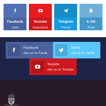
organization PACT.
We appeal to your support and ask to help us implement our plan
to combat violence against LGBT people in Ukraine.
Facebook
Youtube
Telegram
5,106
All you have to do is to press "Like" below the video.
Likes
Subscribers
Friends
Posts
Эмоционально сильный ролик от команды "Гей-альянс
Украина", который принимает участие в конкурсе
международной организации PACT на лучший ролик,
представляющий программу развития организации.
Facebook
Twitter
Join us on Facebook
Join us on Twitter
Мы просим вас поддержать нас и помочь нам реализовать
наш план по борьбе с насилием и дискриминацией на почве
СОГИ в Украине.
Youtube
Join us on Youtube
Все, что вам нужно сделать - это зайти на наш канал YouTube
по этой ссылке и поставить лайк под видео.