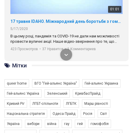
17 травня IDAHO. Міжнародний день боротьби з гомофобією трансфобією і біфобія.
5/17/2020
В цьому році, пандемія та COVІD-19 не дали нам можливості
провести вуличні акції. Наше відео-звернення про те, що
навіть коли ми у різних містах та не можемо зустрінеться, ми
423 Просмотров
•
37 Нравится
•
1 Комментариев
разом. Ми закликаємо всіх хто поділяє цінності рівності та
солідарності, приєднатися до нас. Регіональні підрозділи
ГАУ є в 16 областях України.
Разом наш голос лунає гучніше!
Мітки
queer home
ВГО "Гей-альянс Україна"
Гей-альянс Украина
Гей-альянс Україна
Зеленський
КривбасПрайд
Кривий Ріг
ЛГБТ-спільноти
ЛГБТК
Марш рівності
00:58
Національна стратегія
Одеса Прайд
Росія
Світ
Зупинимо насильство проти ЛГБТ в Україні! Stop violence against LGBT in Ukraine!
Україна
вибори
війна
гау
гей
гомофобія
6/30/2017