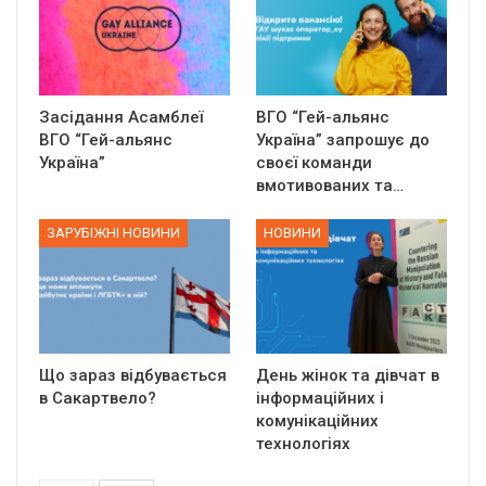
Засідання Асамблеї
ВГО “Гей-альянс
ВГО “Гей-альянс
Україна” запрошує до
Україна”
своєї команди
вмотивованих та…
ЗАРУБІЖНІ НОВИНИ
НОВИНИ
Що зараз відбувається
День жінок та дівчат в
в Сакартвело?
інформаційних і
комунікаційних
технологіях