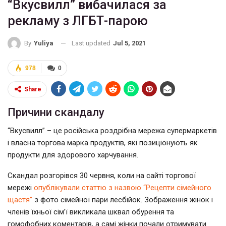
“Вкусвилл” вибачилася за
рекламу з ЛГБТ-парою
Last updated
Jul 5, 2021
By
Yuliya
978
0
Share
Причини скандалу
“Вкусвилл” – це російська роздрібна мережа супермаркетів
і власна торгова марка продуктів, які позиціонують як
продукти для здорового харчування.
Скандал розгорівся 30 червня, коли на сайті торгової
мережі
опублікували статтю з назвою “Рецепти сімейного
щастя”
з фото сімейної пари лесбійок. Зображення жінок і
членів їхньої сім’ї викликала шквал обурення та
гомофобних коментарів, а самі жінки почали отримувати