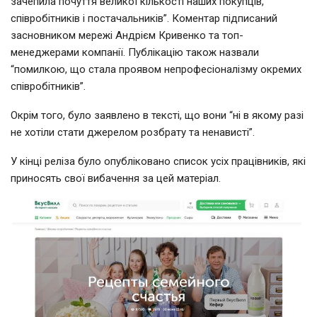
зачепила почуття великої кількості наших покупців,
співробітників і постачальників”. Коментар підписаний
засновником мережі Андрієм Кривенко та топ-
менеджерами компанії. Публікацію також назвали
“помилкою, що стала проявом непрофесіоналізму окремих
співробітників”.
Окрім того, було заявлено в тексті, що вони “ні в якому разі
не хотіли стати джерелом розбрату та ненависті”.
У кінці реліза було опубліковано список усіх працівників, які
приносять свої вибачення за цей матеріал.