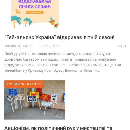
“Гей-альянс Україна” відкриває літній сезон!
МИКИТА ПАЛІЙ
Jun 21, 2020
0
Любі друзі! Наша країна неквапно виходить з карантину, що
дозволяє багатьом закладам почати працювати в очікуванні
відвідувачів. Ми — не виняток. Наші регіональні ком'юніті-центри —
QueerHome у Кривому Розі, Одесі, Вінниці та Києві —…
КУЛЬТУРА ТА СПОРТ
Акціонізм, як політичний рух у мистецтві та