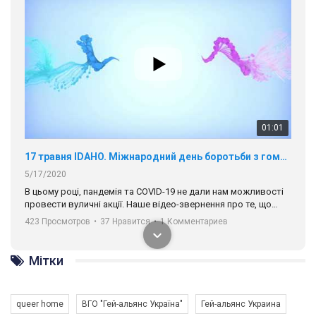
01:01
17 травня IDAHO. Міжнародний день боротьби з гомофобією трансфобією і біфобія.
5/17/2020
В цьому році, пандемія та COVІD-19 не дали нам можливості
провести вуличні акції. Наше відео-звернення про те, що
навіть коли ми у різних містах та не можемо зустрінеться, ми
423 Просмотров
•
37 Нравится
•
1 Комментариев
разом. Ми закликаємо всіх хто поділяє цінності рівності та
солідарності, приєднатися до нас. Регіональні підрозділи
ГАУ є в 16 областях України.
Разом наш голос лунає гучніше!
Мітки
queer home
ВГО "Гей-альянс Україна"
Гей-альянс Украина