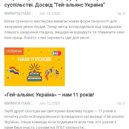
суспільстві. Досвід “Гей-альянс Україна”
МИКИТА ПАЛІЙ
Jun 14, 2020
0
Епоха сучасного мистецтва вимагає нових форм творчості для
залучення уваги людей. Тепер митці зосередилися над завданням
повного занурення глядача, змушуючи відчувати та тлумачити сенс
їхніх праць. Багато з них черпають ідеї для своєї…
НОВИНИ
«Гей-альянс Україна» – нам 11 років!
МИКИТА ПАЛІЙ
Jun 12, 2020
0
Любі друзі! Сьогодні ми святкуємо важливу подію — 11 років з
початку роботи Всеукраїнської громадської організації «Гей-альянс
Україна». Наша команда хоче подякувати всім тим, хто разом з
нами бере участь у розвитку ЛГБТ-спільноти…