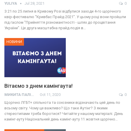
YULIYA
Jul 28, 2021
0
З 21 по 25 липня в Кривому Розі відбулися заходи 4-го щорічного
квір-фестивалю “Кривбас Прайд-2021”. У цьому році вони пройшли
під гаслом "Прийняття різноманітності - шлях до процвітання
України". Це друга масштабна прайд-подія в…
НОВИНИ
Вітаємо з днем камінгаута!
МИКИТА ПАЛІЙ
Oct 11, 2020
0
Щорічно ЛГБТ+ спільнота та союзники відзначають цей день по
всьому світу. Чому це важливо? Що таке Аутінг? З якими
стереотипами треба боротися? Читайте у нашому матеріалі. День
камінг-ауту Національний день камінг-ауту 11 жовтня щорічно…