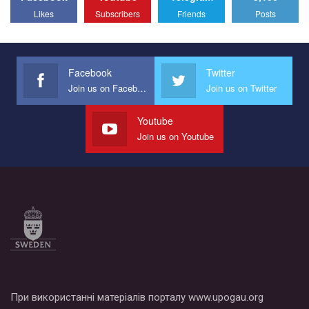
All you have to do is to press "Like" below the video.
Likes
Subscribers
Friends
Posts
Эмоционально сильный ролик от команды "Гей-альянс
Украина", который принимает участие в конкурсе
международной организации PACT на лучший ролик,
представляющий программу развития организации.
Facebook
Twitter
Join us on Facebook
Join us on Twitter
Мы просим вас поддержать нас и помочь нам реализовать
наш план по борьбе с насилием и дискриминацией на почве
СОГИ в Украине.
Youtube
Join us on Youtube
Все, что вам нужно сделать - это зайти на наш канал YouTube
по этой ссылке и поставить лайк под видео.
При використанні матеріалів порталу www.upogau.org