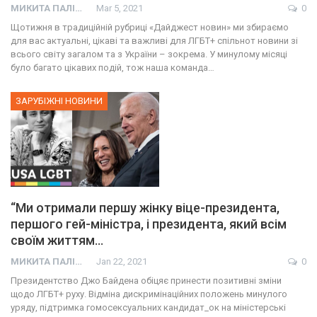
МИКИТА ПАЛІЙ
Mar 5, 2021
0
Щотижня в традиційній рубриці «Дайджест новин» ми збираємо
для вас актуальні, цікаві та важливі для ЛГБТ+ спільнот новини зі
всього світу загалом та з України – зокрема. У минулому місяці
було багато цікавих подій, тож наша команда…
ЗАРУБІЖНІ НОВИНИ
“Ми отримали першу жінку віце-президента,
першого гей-міністра, і президента, який всім
своїм життям…
МИКИТА ПАЛІЙ
Jan 22, 2021
0
Президентство Джо Байдена обіцяє принести позитивні зміни
щодо ЛГБТ+ руху. Відміна дискримінаційних положень минулого
уряду, підтримка гомосексуальних кандидат_ок на міністерські