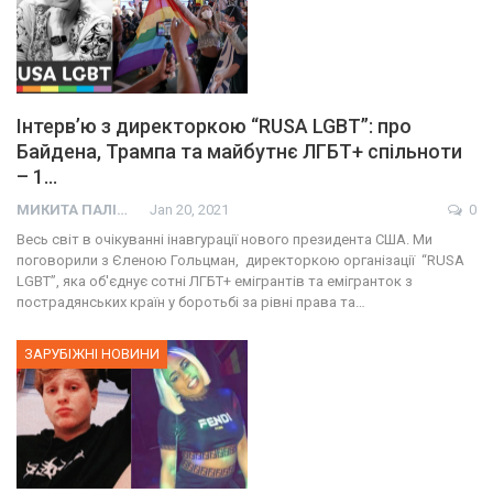
Інтерв’ю з директоркою “RUSA LGBT”: про
Байдена, Трампа та майбутнє ЛГБТ+ спільноти
– 1…
МИКИТА ПАЛІЙ
Jan 20, 2021
0
Весь світ в очікуванні інавгурації нового президента США. Ми
поговорили з Єленою Гольцман, директоркою організації “RUSA
LGBT”, яка об'єднує сотні ЛГБТ+ емігрантів та емігранток з
пострадянських країн у боротьбі за рівні права та…
ЗАРУБІЖНІ НОВИНИ