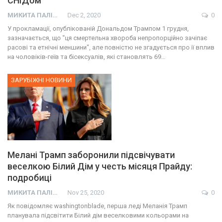
СНІДом
МИКИТА ПАЛІЙ
Dec 2, 2020
0
У прокламації, опублікованій Дональдом Трампом 1 грудня,
зазначається, що "ця смертельна хвороба непропорційно зачіпає
расові та етнічні меншини", але повністю не згадується про її вплив
на чоловіків-геїв та бісексуалів, які становлять 69…
ЗАРУБІЖНІ НОВИНИ
Мелані Трамп заборонили підсвічувати
веселкою Білий Дім у честь місяця Прайду:
подробиці
МИКИТА ПАЛІЙ
Nov 25, 2020
0
Як повідомляє washingtonblade, перша леді Меланія Трамп
планувала підсвітити Білий дім веселковими кольорами на