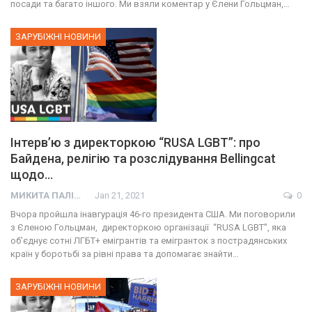
посади та багато іншого. Ми взяли коментар у Єлени Гольцман,…
ЗАРУБІЖНІ НОВИНИ
Інтерв’ю з директоркою “RUSA LGBT”: про
Байдена, релігію та розслідування Bellingcat
щодо…
МИКИТА ПАЛІЙ
Jan 21, 2021
0
Вчора пройшла інавгурація 46-го президента США. Ми поговорили
з Єленою Гольцман, директоркою організації “RUSA LGBT”, яка
об’єднує сотні ЛГБТ+ емігрантів та емігранток з пострадянських
країн у боротьбі за рівні права та допомагає знайти…
ЗАРУБІЖНІ НОВИНИ