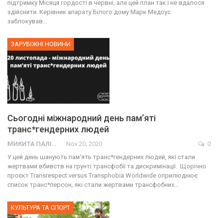
підтримку Місяця гордості в червні, але цей план так і не вдалося
здійснити. Керівник апарату Білого дому Марк Медоус
заблокував…
ЗАРУБІЖНІ НОВИНИ
Сьогодні міжнародний день пам’яті
транс*гендерних людей
МИКИТА ПАЛІЙ
Nov 20, 2020
0
У цей день шанують пам'ять транс*гендерних людей, які стали
жертвами вбивств на грунті трансфобії та дискримінації. Щорічно
проєкт Transrespect versus Transphobia Worldwide оприлюднює
список транс*персон, які стали жертвами трансфобних…
КУЛЬТУРА ТА СПОРТ