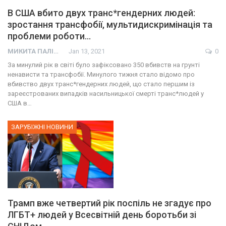
В США вбито двух транс*гендерних людей:
зростання трансфобії, мультидискримінація та
проблеми роботи…
МИКИТА ПАЛІЙ
Jan 13, 2021
0
За минулий рік в світі було зафіксовано 350 вбивств на грунті
ненависти та трансфобії. Минулого тижня стало відомо про
вбивство двух транс*гендерних людей, що стало першим із
зареєстрованих випадків насильницької смерті транс*людей у
США в…
ЗАРУБІЖНІ НОВИНИ
Трамп вже четвертий рік поспіль не згадує про
ЛГБТ+ людей у Всесвітній день боротьби зі