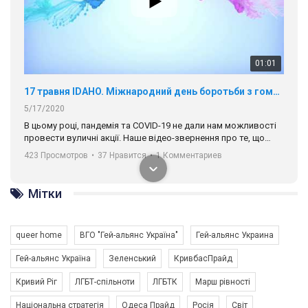
01:01
17 травня IDAHO. Міжнародний день боротьби з гомофобією трансфобією і біфобія.
5/17/2020
В цьому році, пандемія та COVІD-19 не дали нам можливості
провести вуличні акції. Наше відео-звернення про те, що
навіть коли ми у різних містах та не можемо зустрінеться, ми
423 Просмотров
•
37 Нравится
•
1 Комментариев
разом. Ми закликаємо всіх хто поділяє цінності рівності та
солідарності, приєднатися до нас. Регіональні підрозділи
ГАУ є в 16 областях України.
Мітки
Разом наш голос лунає гучніше!
queer home
ВГО "Гей-альянс Україна"
Гей-альянс Украина
Гей-альянс Україна
Зеленський
КривбасПрайд
Кривий Ріг
ЛГБТ-спільноти
ЛГБТК
Марш рівності
Національна стратегія
Одеса Прайд
Росія
Світ