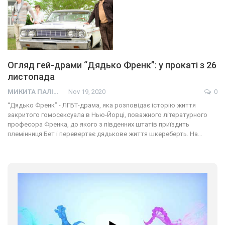
Огляд гей-драми “Дядько Френк”: у прокаті з 26
листопада
МИКИТА ПАЛІЙ
Nov 19, 2020
0
“Дядько Френк” - ЛГБТ-драма, яка розповідає історію життя
закритого гомосексуала в Нью-Йорці, поважного літературного
професора Френка, до якого з південних штатів приїздить
племінниця Бет і перевертає дядькове життя шкереберть. На…