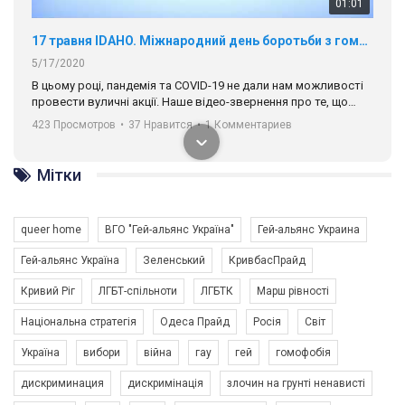
17 травня IDAHO. Міжнародний день боротьби з гомофобією трансфобією і біфобія.
5/17/2020
В цьому році, пандемія та COVІD-19 не дали нам можливості
провести вуличні акції. Наше відео-звернення про те, що
навіть коли ми у різних містах та не можемо зустрінеться, ми
423 Просмотров
•
37 Нравится
•
1 Комментариев
разом. Ми закликаємо всіх хто поділяє цінності рівності та
солідарності, приєднатися до нас. Регіональні підрозділи
ГАУ є в 16 областях України.
Разом наш голос лунає гучніше!
Мітки
queer home
ВГО "Гей-альянс Україна"
Гей-альянс Украина
Гей-альянс Україна
Зеленський
КривбасПрайд
Кривий Ріг
ЛГБТ-спільноти
ЛГБТК
Марш рівності
Національна стратегія
Одеса Прайд
Росія
Світ
00:58
Україна
вибори
війна
гау
гей
гомофобія
Зупинимо насильство проти ЛГБТ в Україні! Stop violence against LGBT in Ukraine!
дискриминация
дискримінація
злочин на грунті ненависті
6/30/2017