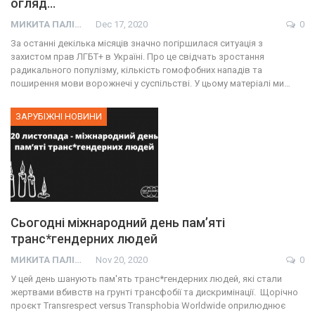
огляд…
МИКИТА ПАЛІЙ
Dec 17, 2020
0
За останні декілька місяців значно погіршилася ситуація з
захистом прав ЛГБТ+ в Україні. Про це свідчать зростання
радикального популізму, кількість гомофобних нападів та
поширення мови ворожнечі у суспільстві. У цьому матеріалі ми…
ЗАРУБІЖНІ НОВИНИ
Сьогодні міжнародний день пам’яті
транс*гендерних людей
МИКИТА ПАЛІЙ
Nov 20, 2020
0
У цей день шанують пам'ять транс*гендерних людей, які стали
жертвами вбивств на грунті трансфобії та дискримінації. Щорічно
проєкт Transrespect versus Transphobia Worldwide оприлюднює