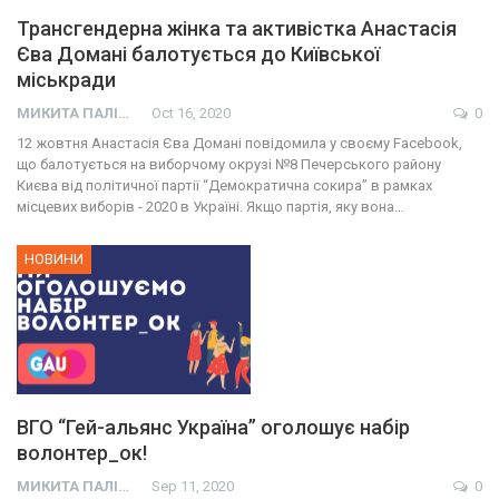
Трансгендерна жінка та активістка Анастасія
Єва Домані балотується до Київської
міськради
МИКИТА ПАЛІЙ
Oct 16, 2020
0
12 жовтня Анастасія Єва Домані повідомила у своєму Facebook,
що балотується на виборчому окрузі №8 Печерського району
Києва від політичної партії “Демократична сокира” в рамках
місцевих виборів - 2020 в Україні. Якщо партія, яку вона…
НОВИНИ
ВГО “Гей-альянс Україна” оголошує набір
волонтер_ок!
МИКИТА ПАЛІЙ
Sep 11, 2020
0