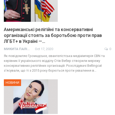
Американські релігійні та консервативні
організації стоять за боротьбою проти прав
ЛГБТ+ в Україні —…
МИКИТА ПАЛІЙ
Oct 17, 2020
0
Як повідомляє Громадське, євангелістська медіаімперія CBN та
керівник її українського відділу Стів Вебер створили мережу
консервативних релігійних організацій. Розслідувачі Bellingcat
з'ясували, що ті з 2015 року борються проти ухвалення в…
НОВИНИ