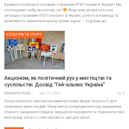
Бажаєте поліпшити ситуацію з правами ЛГБТ людей в Україні? Ми
оголошуємо набір волонтер_ок!
Якщо вам цікава поточна
ситуація з правами ЛГБТ-спільнот в Україні, робота в команді та
можливість змінювати країну прямо зараз — тоді вам до…
КУЛЬТУРА ТА СПОРТ
Акціонізм, як політичний рух у мистецтві та
суспільстві. Досвід “Гей-альянс Україна”
МИКИТА ПАЛІЙ
Jun 14, 2020
0
Епоха сучасного мистецтва вимагає нових форм творчості для
залучення уваги людей. Тепер митці зосередилися над завданням
повного занурення глядача, змушуючи відчувати та тлумачити сенс
їхніх праць. Багато з них черпають ідеї для своєї…