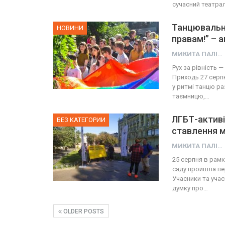
сучасний театра
Танцювальн
НОВИНИ
правам!” – 
МИКИТА ПАЛІЙ
Рух за рівність 
Приходь 27 серпн
у ритмі танцю р
таємницю,…
ЛГБТ-активі
БЕЗ КАТЕГОРИИ
ставлення м
МИКИТА ПАЛІЙ
25 серпня в рамк
саду пройшла пе
Учасники та учас
думку про…
OLDER POSTS