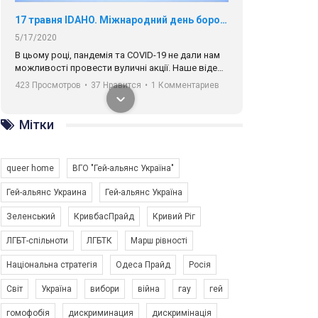
17 травня IDAHO. Міжнародний день боротьби з гомофобією трансфобією і біфобія.
5/17/2020
В цьому році, пандемія та COVІD-19 не дали нам
можливості провести вуличні акції. Наше відео-
звернення про те, що навіть коли ми у різних
423 Просмотров
•
37 Нравится
•
1 Комментариев
містах та не можемо зустрінеться, ми разом. Ми
закликаємо всіх хто поділяє цінності рівності та
солідарності, приєднатися до нас. Регіональні
Мітки
підрозділи ГАУ є в 16 областях України.
Разом наш голос лунає гучніше!
queer home
ВГО "Гей-альянс Україна"
Гей-альянс Украина
Гей-альянс Україна
Зеленський
КривбасПрайд
Кривий Ріг
00:58
ЛГБТ-спільноти
ЛГБТК
Марш рівності
Національна стратегія
Одеса Прайд
Росія
Зупинимо насильство проти ЛГБТ в Україні! Stop violence against LGBT in Ukraine!
6/30/2017
Світ
Україна
вибори
війна
гау
гей
Емоційний та вражаючий промо-ролік на
гомофобія
дискриминация
дискримінація
конкурс PACT, який представляє програму "Гей-