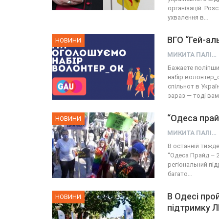
організацій. Розс
ухвалення в…
ВГО “Гей-ал
НОВИНИ
МИКИТА ПАЛІЙ
Бажаєте поліпши
набір волонтер_
спільнот в Украї
зараз — тоді ва
“Одеса прай
НОВИНИ
МИКИТА ПАЛІЙ
В останній тижд
“Одеса Прайд – 
регіональний під
багато…
В Одесі про
НОВИНИ
підтримку 