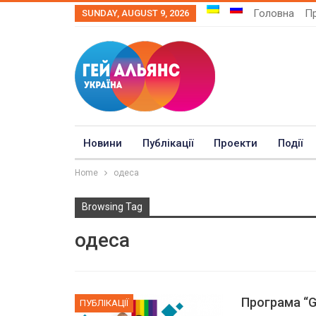
Головна
Пр
SUNDAY, AUGUST 9, 2026
Новини
Публікації
Проекти
Події
Home
одеса
Browsing Tag
одеса
Програма “G
ПУБЛІКАЦІЇ