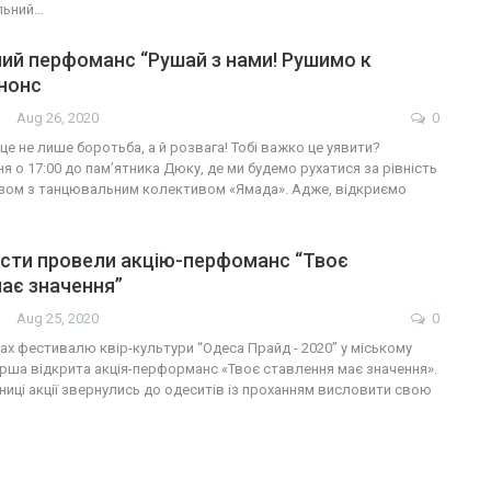
льний…
ий перфоманс “Рушай з нами! Рушимо к
анонс
Aug 26, 2020
0
— це не лише боротьба, а й розвага! Тобі важко це уявити?
я о 17:00 до пам’ятника Дюку, де ми будемо рухатися за рівність
азом з танцювальним колективом «Ямада». Адже, відкриємо
сти провели акцію-перфоманс “Твоє
ає значення”
Aug 25, 2020
0
ах фестивалю квір-культури “Одеса Прайд - 2020” у міському
рша відкрита акція-перформанс «Твоє ставлення має значення».
ниці акції звернулись до одеситів із проханням висловити свою