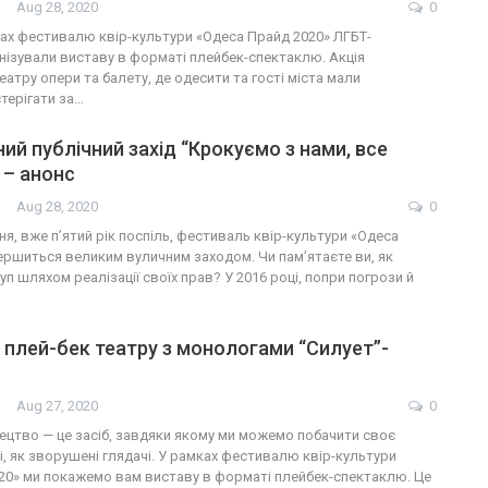
Aug 28, 2020
0
ках фестивалю квір-культури «Одеса Прайд 2020» ЛГБТ-
анізували виставу в форматі плейбек-спектаклю. Акція
еатру опери та балету, де одесити та гості міста мали
терігати за…
ий публічний захід “Крокуємо з нами, все
 – анонс
Aug 28, 2020
0
ня, вже п’ятий рік поспіль, фестиваль квір-культури «Одеса
ершиться великим вуличним заходом. Чи пам’ятаєте ви, як
п шляхом реалізації своїх прав? У 2016 році, попри погрози й
 плей-бек театру з монологами “Силует”-
Aug 27, 2020
0
ецтво — це засіб, завдяки якому ми можемо побачити своє
і, як зворушені глядачі. У рамках фестивалю квір-культури
20» ми покажемо вам виставу в форматі плейбек-спектаклю. Це