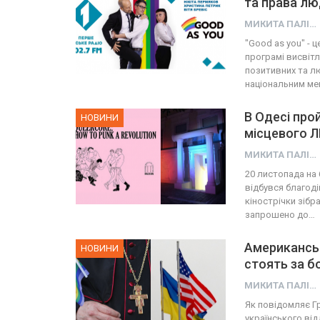
та права л
МИКИТА ПАЛІЙ
"Good as you" - 
програмі висвітл
позитивних та л
національним м
В Одесі про
НОВИНИ
місцевого Л
МИКИТА ПАЛІЙ
20 листопада на 
відбувся благод
кінострічки зібр
запрошено до…
Американські
НОВИНИ
стоять за б
МИКИТА ПАЛІЙ
Як повідомляє Гр
українського від