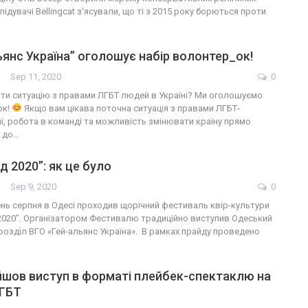
лідувачі Bellingcat з'ясували, що ті з 2015 року борються проти
ьянс Україна” оголошує набір волонтер_ок!
Sep 11, 2020
0
ти ситуацію з правами ЛГБТ людей в Україні? Ми оголошуємо
ок!
Якщо вам цікава поточна ситуація з правами ЛГБТ-
ні, робота в команді та можливість змінювати країну прямо
м до…
д 2020”: як це було
Sep 9, 2020
0
ень серпня в Одесі проходив щорічний фестиваль квір-культури
2020”. Організатором Фестивалю традиційно виступив Одеський
розділ ВГО «Гей-альянс Україна». В рамках прайду проведено
йшов виступ в форматі плейбек-спектаклю на
ЛГБТ