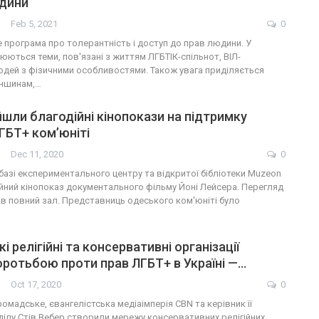
юдини
Feb 5, 2021
0
це програма про толерантність і доступ до прав людини. У
юються теми, пов'язані з життям ЛГБТІК-спільнот, ВІЛ-
юдей з фізичними особливостями. Також увага приділяється
еншинам,…
йшли благодійні кінопокази на підтримку
ГБТ+ ком’юніті
Dec 11, 2020
0
базі експериментального центру та відкритої бібліотеки Muzeon
ійний кінопоказ документального фільму Йоні Лейсера. Перегляд
ав повний зал. Представниць одеського ком'юніті було
 релігійні та консервативні організації
оротьбою проти прав ЛГБТ+ в Україні —…
Oct 17, 2020
0
омадське, євангелістська медіаімперія CBN та керівник її
ділу Стів Вебер створили мережу консервативних релігійних