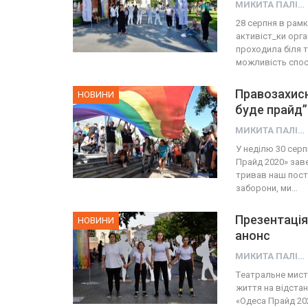
МИКИТА ПАЛІЙ
28 серпня в рам
активіст_ки орг
проходила біля т
можливість спос
Правозахисн
НОВИНИ
буде прайд”
МИКИТА ПАЛІЙ
У неділю 30 серп
Прайд 2020» зав
тривав наш посту
заборони, ми…
Презентація
НОВИНИ
анонс
МИКИТА ПАЛІЙ
Tеатральне мист
життя на відстан
«Одеса Прайд 20